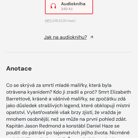
Audiokniha
349 Kč
MP3
(08:22:20 hod.)
Jak na audioknihu?
Anotace
Co se skrývá za smrtí mladé malířky, která byla
otrávena kyanidem? Kdo ji zradil a proč? Smrt Elizabeth
Barrettové, krásné a vášnivé malířky, se zpočátku zdá
jako důsledek strašlivých legend, které obklopují místní
opatství. Vyšetřovatelé však brzy zjistí, že vražda je
mnohem osobnější, než se může na první pohled zdát.
Kapitán Jason Redmond a konstábl Daniel Haze se
pouští do pátrání po tajemstvích jejího života. Nicméně