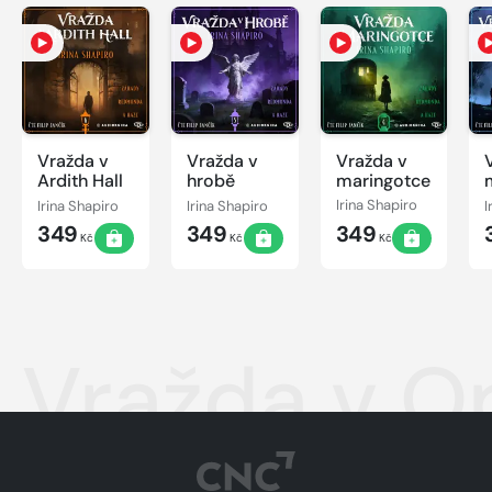
Vražda v
Vražda v
Vražda v
Ardith Hall
hrobě
maringotce
Irina Shapiro
Irina Shapiro
Irina Shapiro
I
349
349
349
Kč
Kč
Kč
Vražda v O