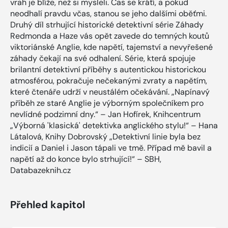
vrah je blíže, než si mysleli. Čas se krátí, a pokud
neodhalí pravdu včas, stanou se jeho dalšími oběťmi.
Druhý díl strhující historické detektivní série Záhady
Redmonda a Haze vás opět zavede do temných koutů
viktoriánské Anglie, kde napětí, tajemství a nevyřešené
záhady čekají na své odhalení. Série, která spojuje
brilantní detektivní příběhy s autentickou historickou
atmosférou, pokračuje nečekanými zvraty a napětím,
které čtenáře udrží v neustálém očekávání. „Napínavý
příběh ze staré Anglie je výborným společníkem pro
nevlídné podzimní dny.“ – Jan Hofírek, Knihcentrum
„Výborná 'klasická' detektivka anglického stylu!“ – Hana
Látalová, Knihy Dobrovský „Detektivní linie byla bez
indicií a Daniel i Jason tápali ve tmě. Případ mě bavil a
napětí až do konce bylo strhující!“ – SBH,
Databazeknih.cz
Přehled kapitol