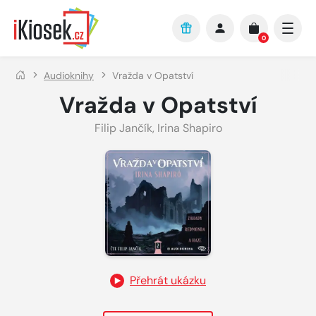
Přejít na hlavní obsah
0
Audioknihy
Vražda v Opatství
Vražda v Opatství
Filip Jančík
,
Irina Shapiro
Přehrát ukázku