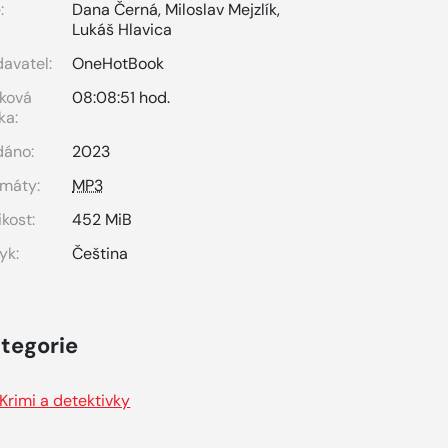
:
Dana Černá
,
Miloslav Mejzlík
,
Lukáš Hlavica
avatel:
OneHotBook
ková
08:08:51 hod.
ka:
dáno:
2023
máty:
MP3
ikost:
452 MiB
yk:
Čeština
tegorie
Krimi a detektivky