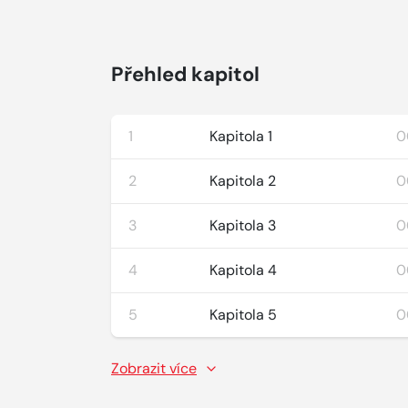
Přehled kapitol
1
Kapitola 1
0
2
Kapitola 2
0
3
Kapitola 3
0
4
Kapitola 4
0
5
Kapitola 5
0
Zobrazit více