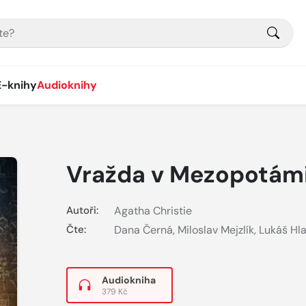
E-knihy
Audioknihy
Vražda v Mezopotámi
Autoři:
Agatha Christie
Čte:
Dana Černá
,
Miloslav Mejzlík
,
Lukáš Hla
Audiokniha
379 Kč