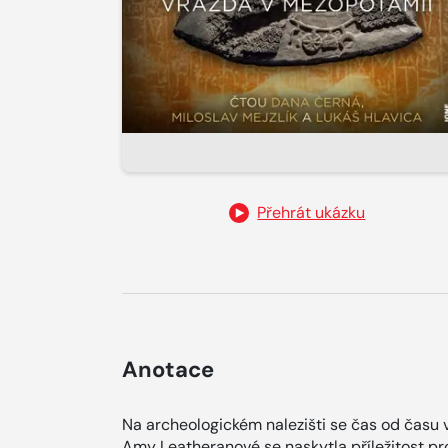
Přehrát ukázku
Anotace
Na archeologickém nalezišti se čas od času 
Amy Leatheranové se naskytla příležitost pro