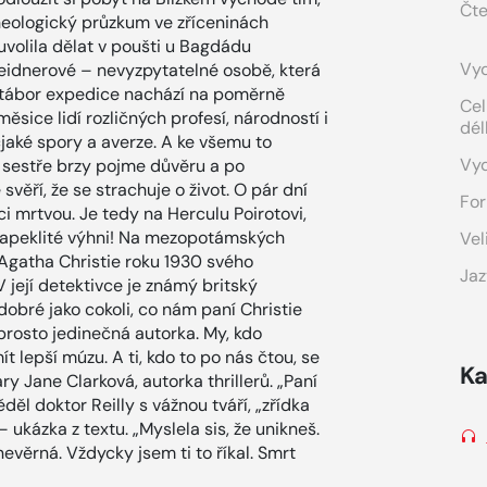
Čte
eologický průzkum ve zříceninách
uvolila dělat v poušti u Bagdádu
Vyd
eidnerové – nevyzpytatelné osobě, která
 tábor expedice nachází na poměrně
Cel
sice lidí rozličných profesí, národností i
dél
cjaké spory a averze. A ke všemu to
Vy
 sestře brzy pojme důvěru a po
věří, že se strachuje o život. O pár dní
For
ci mrtvou. Je tedy na Herculu Poirotovi,
 zapeklité výhni! Na mezopotámských
Vel
 Agatha Christie roku 1930 svého
Jaz
její detektivce je známý britský
obré jako cokoli, co nám paní Christie
aprosto jedinečná autorka. My, kdo
 lepší múzu. A ti, kdo to po nás čtou, se
Ka
ry Jane Clarková, autorka thrillerů. „Paní
ěl doktor Reilly s vážnou tváří, „zřídka
ukázka z textu. „Myslela sis, že unikneš.
evěrná. Vždycky jsem ti to říkal. Smrt