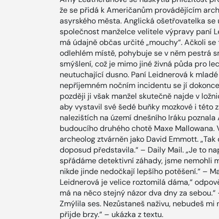
že se přidá k Američanům provádějícím arch
asyrského města. Anglická ošetřovatelka se 
společnost manželce velitele výpravy paní L
má údajně občas určité „mouchy“. Ačkoli se
odlehlém místě, pohybuje se v něm pestrá smě
smýšlení, což je mimo jiné živná půda pro le
neutuchající dusno. Paní Leidnerová k mladé
nepříjemném nočním incidentu se jí dokonce s
později ji však manžel skutečně najde v ložni
aby vystavil své šedé buňky mozkové i této
nalezištích na území dnešního Iráku poznala
budoucího druhého chotě Maxe Mallowana. V 
archeolog ztvárněn jako David Emmott. „Tak d
doposud představila.“ – Daily Mail. „Je to n
spřádáme detektivní záhady, jsme nemohli mít
nikde jinde nedočkají lepšího potěšení.“ – Ma
Leidnerová je velice roztomilá dáma,“ odpověd
má na něco stejný názor dva dny za sebou.“ – 
Zmýlila ses. Nezůstaneš naživu, nebudeš mi n
přijde brzy.“ – ukázka z textu.