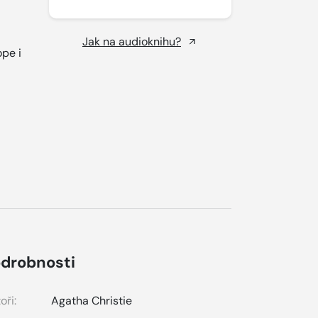
Jak na audioknihu?
pe i
drobnosti
oři:
Agatha Christie