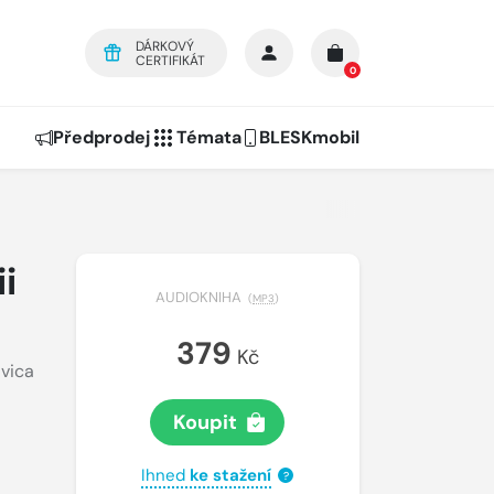
DÁRKOVÝ
CERTIFIKÁT
0
Předprodej
Témata
BLESKmobil
i
AUDIOKNIHA
(
MP3
)
379
Kč
vica
Koupit
Ihned
ke stažení
?