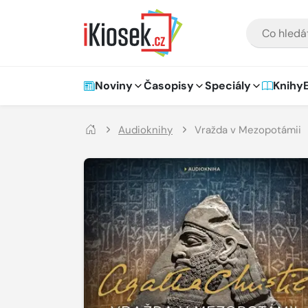
Přejít na hlavní obsah
VYHLEDÁVÁNÍ
Hlavní navigace
Noviny
Časopisy
Speciály
Knihy
Audioknihy
Vražda v Mezopotámii