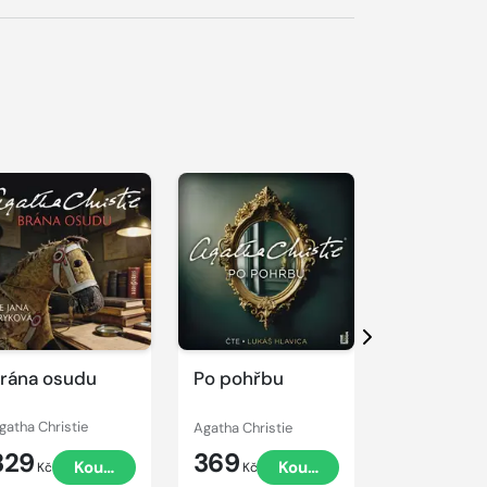
řehrát
kázku
Přehrát
Přehrát
ukázku
ukázku
Další
rána osudu
Po pohřbu
Nultá hod
gatha Christie
Agatha Christie
Agatha Christ
329
369
389
Koupit
Koupit
Kč
Kč
Kč