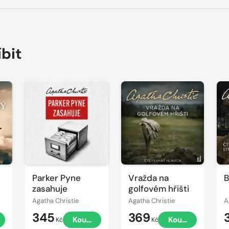
íbit
Přehrát
Přehrát
P
ukázku
ukázku
u
Parker Pyne
Vražda na
B
zasahuje
golfovém hřišti
Agatha Christie
Agatha Christie
A
345
369
t
Koupit
Koupit
Kč
Kč