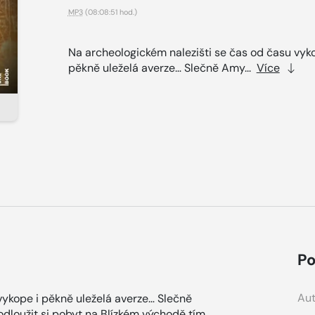
MP3
(08:08:51 hod.)
Na archeologickém nalezišti se čas od času vyko
pěkně uleželá averze… Slečně Amy...
Více
Po
Aut
vykope i pěkně uleželá averze… Slečně
dloužit si pobyt na Blízkém východě tím,