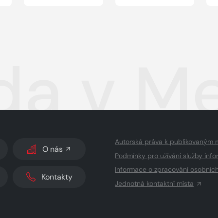
da v M
Autorská práva k publikovaným 
O nás
Podmínky pro užívání služby info
Informace o zpracování osobníc
Kontakty
Jednotná kontaktní místa