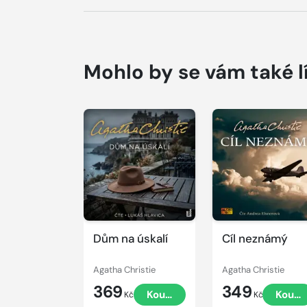
Mohlo by se vám také l
Přehrát
Přehrát
ukázku
ukázku
Dům na úskalí
Cíl neznámý
Agatha Christie
Agatha Christie
369
349
Koupit
Koupi
Kč
Kč