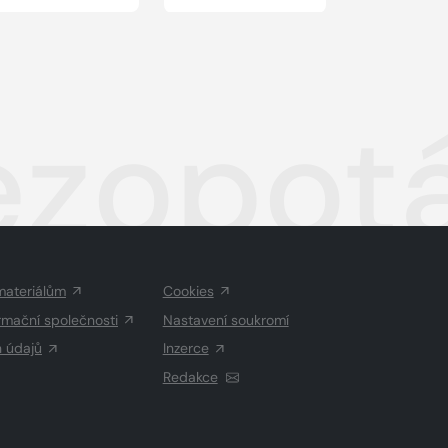
ezopot
materiálům
Cookies
rmační společnosti
Nastavení soukromí
h údajů
Inzerce
Redakce