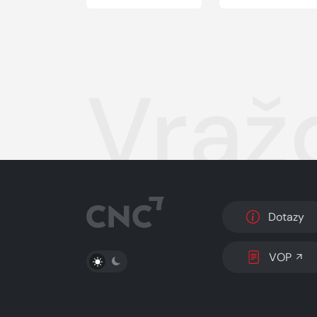
Vraž
Dotazy
PŘEPNOUT SVĚTLÝ/TMAVÝ REŽIM
VOP