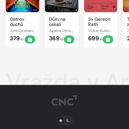
Ostrov
Dům na
3x Gereon
duchů
úskalí
Rath
John Grisham
Agatha Christie
Volker Kutscher
379
369
699
Kč
Kč
Kč
Vražda v Ar
PŘEPNOUT SVĚTLÝ/TMAVÝ REŽIM