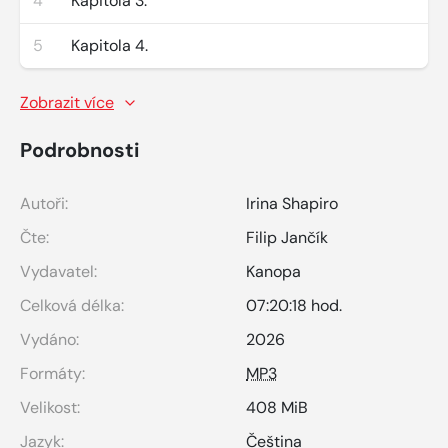
4
Kapitola 3.
5
Kapitola 4.
Zobrazit více
Podrobnosti
Autoři:
Irina Shapiro
Čte:
Filip Jančík
Vydavatel:
Kanopa
Celková délka:
07:20:18 hod.
Vydáno:
2026
Formáty:
MP3
Velikost:
408 MiB
Jazyk:
Čeština