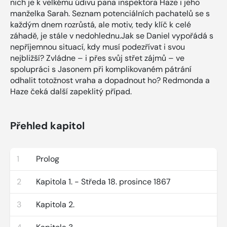
nich je k velkému údivu pana inspektora Haze i jeho
manželka Sarah. Seznam potenciálních pachatelů se s
každým dnem rozrůstá, ale motiv, tedy klíč k celé
záhadě, je stále v nedohlednu.Jak se Daniel vypořádá s
nepříjemnou situací, kdy musí podezřívat i svou
nejbližší? Zvládne – i přes svůj střet zájmů – ve
spolupráci s Jasonem při komplikovaném pátrání
odhalit totožnost vraha a dopadnout ho? Redmonda a
Haze čeká další zapeklitý případ.
Přehled kapitol
1
Prolog
2
Kapitola 1. - Středa 18. prosince 1867
3
Kapitola 2.