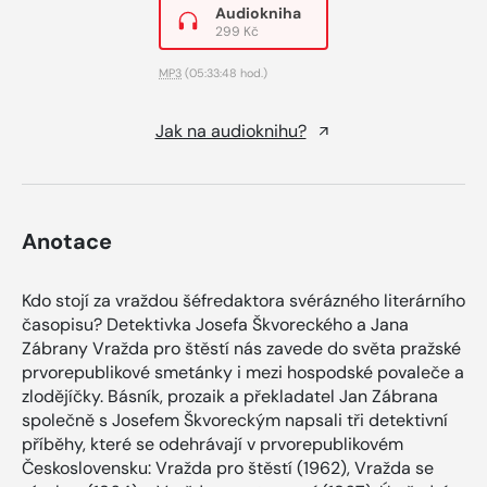
Audiokniha
299 Kč
MP3
(05:33:48 hod.)
Jak na audioknihu?
Anotace
Kdo stojí za vraždou šéfredaktora svérázného literárního
časopisu? Detektivka Josefa Škvoreckého a Jana
Zábrany Vražda pro štěstí nás zavede do světa pražské
prvorepublikové smetánky i mezi hospodské povaleče a
zlodějíčky. Básník, prozaik a překladatel Jan Zábrana
společně s Josefem Škvoreckým napsali tři detektivní
příběhy, které se odehrávají v prvorepublikovém
Československu: Vražda pro štěstí (1962), Vražda se