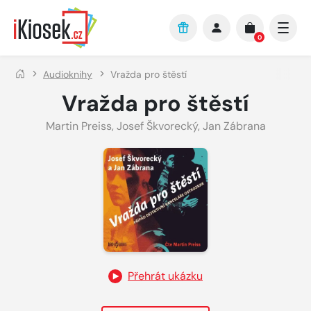
Přejít na hlavní obsah
0
Audioknihy
Vražda pro štěstí
Vražda pro štěstí
Martin Preiss
,
Josef Škvorecký
,
Jan Zábrana
Přehrát ukázku