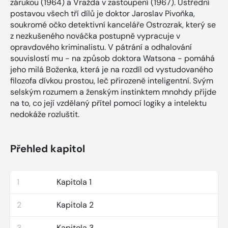
zárukou (1964) a Vražda v zastoupení (1967). Ústřední
postavou všech tří dílů je doktor Jaroslav Pivoňka,
soukromé očko detektivní kanceláře Ostrozrak, který se
z nezkušeného nováčka postupně vypracuje v
opravdového kriminalistu. V pátrání a odhalování
souvislostí mu - na způsob doktora Watsona - pomáhá
jeho milá Boženka, která je na rozdíl od vystudovaného
filozofa dívkou prostou, leč přirozeně inteligentní. Svým
selským rozumem a ženským instinktem mnohdy přijde
na to, co její vzdělaný přítel pomocí logiky a intelektu
nedokáže rozluštit.
Přehled kapitol
1
Kapitola 1
2
Kapitola 2
3
Kapitola 3