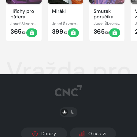
Hříchy pro
Mirákl
Smutek
pátera
poručíka
Knoxe
Borůvky
Josef Škvorecký
Josef Škvorecký
Josef Škvorecký
365
399
365
Kč
Kč
Kč
Vražda pro 
PŘEPNOUT SVĚTLÝ/TMAVÝ REŽIM
Dotazy
O nás