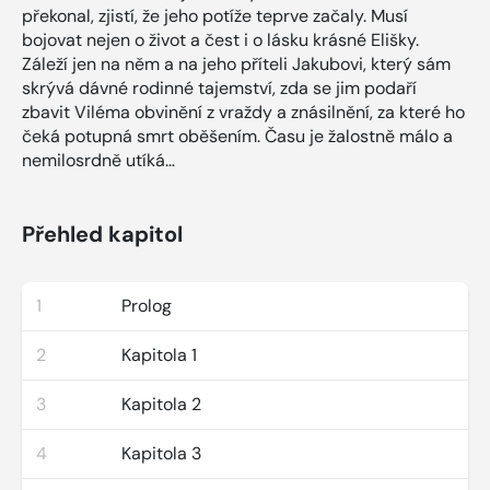
překonal, zjistí, že jeho potíže teprve začaly. Musí
bojovat nejen o život a čest i o lásku krásné Elišky.
Záleží jen na něm a na jeho příteli Jakubovi, který sám
skrývá dávné rodinné tajemství, zda se jim podaří
zbavit Viléma obvinění z vraždy a znásilnění, za které ho
čeká potupná smrt oběšením. Času je žalostně málo a
nemilosrdně utíká…
Přehled kapitol
1
Prolog
2
Kapitola 1
3
Kapitola 2
4
Kapitola 3