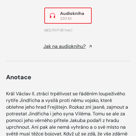
Audiokniha
220 Kč
MP3
(10:17:38 hod.)
Jak na audioknihu?
Anotace
Král Václav II. ztrácí trpělivost se řáděním loupeživého
rytíře Jindřicha a vysílá proti němu vojsko, které
oblehne jeho hrad Frejštejn. Rozkaz zní jasně, zajmout a
potrestat Jindřicha i jeho syna Viléma. Tomu se ale za
pomoci jeho věrného přítele Jakuba podaří z hradu
uprchnout. Ani pak ale nemá vyhráno a o své místo na
světě musí těžce bojovat. Když už se zdá, že vše zdárně