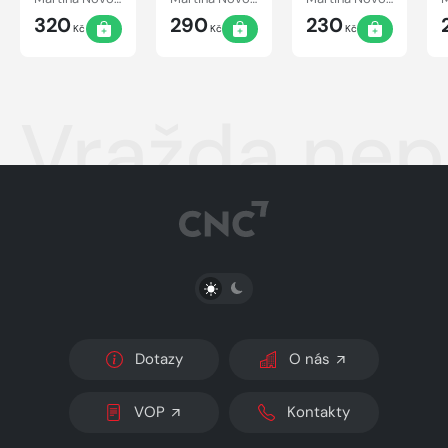
320
290
230
Kč
Kč
Kč
Vražda ne
PŘEPNOUT SVĚTLÝ/TMAVÝ REŽIM
Dotazy
O nás
VOP
Kontakty