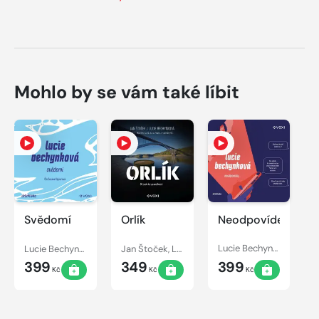
Mohlo by se vám také líbit
Svědomí
Orlík
Neodpovídej
Lucie Bechynková
Jan Štoček, Lucie Bechynková
Lucie Bechynková
399
349
399
Kč
Kč
Kč