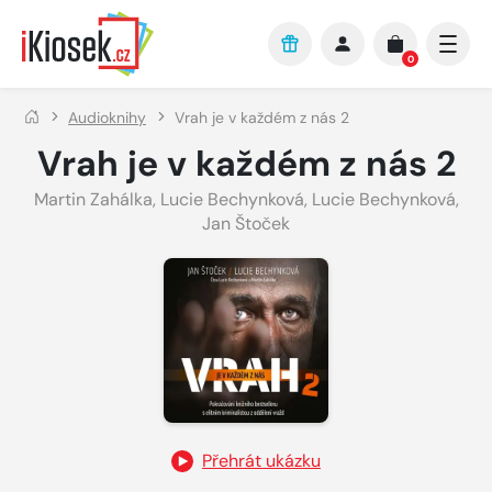
Přejít na hlavní obsah
0
Audioknihy
Vrah je v každém z nás 2
Vrah je v každém z nás 2
Martin Zahálka
,
Lucie Bechynková
,
Lucie Bechynková
,
Jan Štoček
Přehrát ukázku