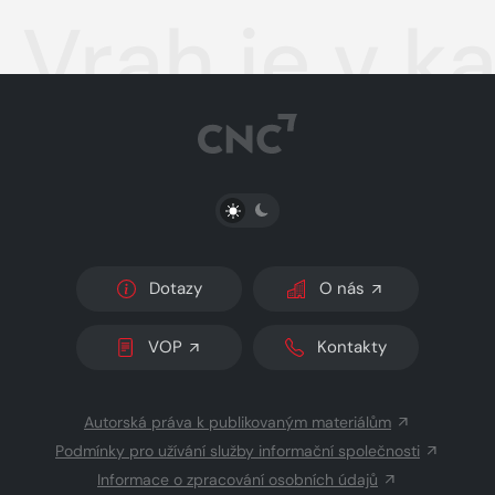
Vrah je v k
PŘEPNOUT SVĚTLÝ/TMAVÝ REŽIM
Dotazy
O nás
VOP
Kontakty
Autorská práva k publikovaným materiálům
Podmínky pro užívání služby informační společnosti
Informace o zpracování osobních údajů