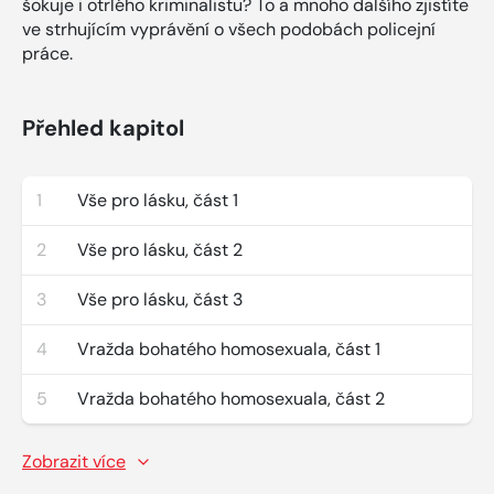
šokuje i otrlého kriminalistu? To a mnoho dalšího zjistíte
ve strhujícím vyprávění o všech podobách policejní
práce.
Přehled kapitol
1
Vše pro lásku, část 1
2
Vše pro lásku, část 2
3
Vše pro lásku, část 3
4
Vražda bohatého homosexuala, část 1
5
Vražda bohatého homosexuala, část 2
Zobrazit více