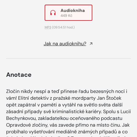
Audiokniha
449 Kč
MP3
(09:54:51 hod.)
Jak na audioknihu?
Anotace
Zločin nikdy nespí a teď přinese řadu bezesných nocí i
vám! Elitní detektiv z pražské mordparty Jan Štoček
opět zapátral v paměti a vytáhl na světlo světa další
zásadní případy své kriminalistické kariéry. Spolu s Lucií
Bechynkovou, zakladatelkou oceňovaného podcastu
Opravdové zločiny, vás zavede přímo na místo činu. Jak
probíhalo vyšetřování mediálně známých případů a co