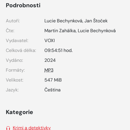
Podrobnosti
Autoři:
Lucie Bechynková
,
Jan Štoček
Čte:
Martin Zahálka
,
Lucie Bechynková
Vydavatel:
VOXI
Celková délka:
09:54:51 hod.
Vydáno:
2024
Formáty:
MP3
Velikost:
547 MiB
Jazyk:
Čeština
Kategorie
Krimi a detektivky