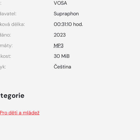
:
VOSA
avatel:
Supraphon
ková délka:
00:31:10 hod.
dáno:
2023
máty:
MP3
ikost:
30 MiB
yk:
Čeština
tegorie
Pro děti a mládež