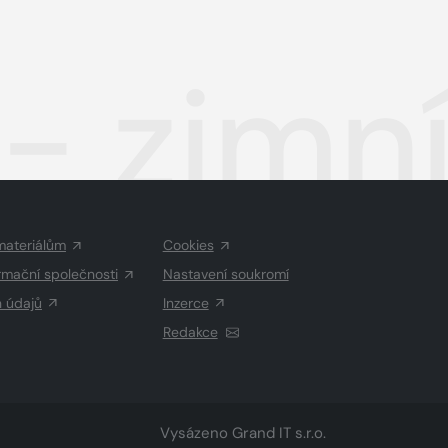
- zimn
materiálům
Cookies
rmační společnosti
Nastavení soukromí
h údajů
Inzerce
Redakce
Vysázeno
Grand IT s.r.o.