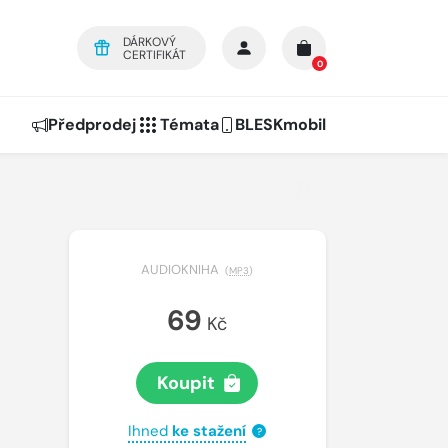
DÁRKOVÝ
CERTIFIKÁT
0
Předprodej
Témata
BLESKmobil
AUDIOKNIHA
(
MP3
)
69
Kč
Koupit
Ihned
ke stažení
?