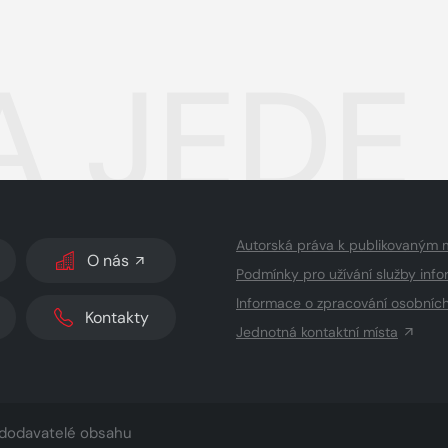
 JEDE 
Autorská práva k publikovaným 
O nás
Podmínky pro užívání služby info
Informace o zpracování osobníc
Kontakty
Jednotná kontaktní místa
dodavatelé obsahu