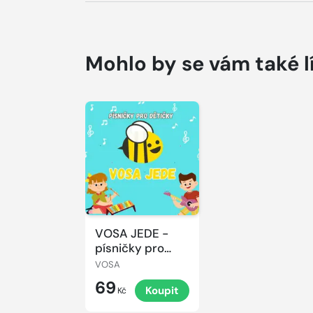
Mohlo by se vám také l
VOSA JEDE -
písničky pro
dětičky
VOSA
69
Koupit
Kč