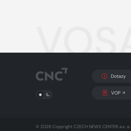
VOSA
Dotazy
PŘEPNOUT SVĚTLÝ/TMAVÝ REŽIM
VOP
© 2026 Copyright
CZECH NEWS CENTER a.s.
a 