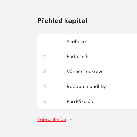
Přehled kapitol
1
Sněhulák
2
Padá sníh
3
Vánoční cukroví
4
Bububu a budliky
5
Pán Mikuláš
Zobrazit více