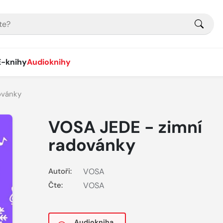
E-knihy
Audioknihy
ovánky
VOSA JEDE - zimní
radovánky
Autoři:
VOSA
Čte:
VOSA
Audiokniha