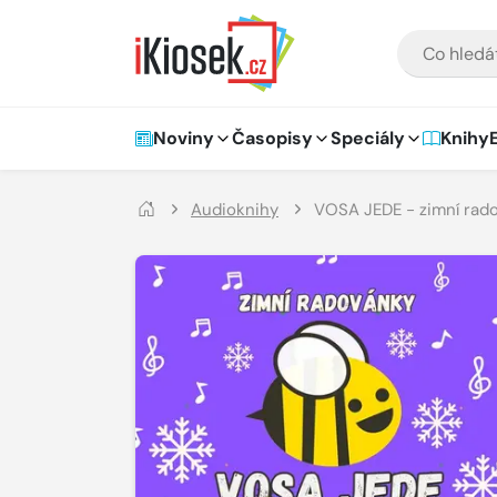
Přejít na hlavní obsah
VYHLEDÁVÁNÍ
Hlavní navigace
Noviny
Časopisy
Speciály
Knihy
Audioknihy
VOSA JEDE - zimní rad