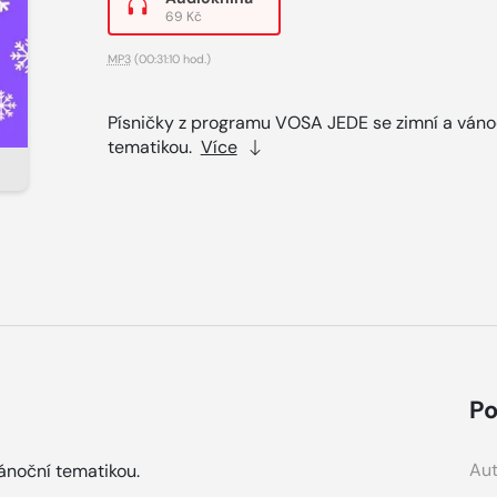
69 Kč
MP3
(00:31:10 hod.)
Písničky z programu VOSA JEDE se zimní a váno
tematikou.
Více
Po
Aut
ánoční tematikou.