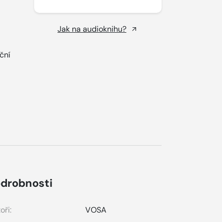
Jak na audioknihu?
ční
drobnosti
oři:
VOSA