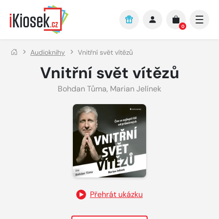
Přejít na hlavní obsah
0
Audioknihy
Vnitřní svět vítězů
Vnitřní svět vítězů
Bohdan Tůma
,
Marian Jelínek
Přehrát ukázku