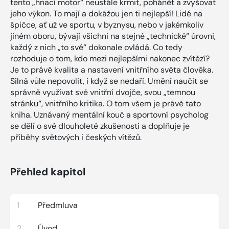
tento „hnací motor“ neustále krmit, pohánět a zvyšovat
jeho výkon. To mají a dokážou jen ti nejlepší! Lidé na
špičce, ať už ve sportu, v byznysu, nebo v jakémkoliv
jiném oboru, bývají všichni na stejné „technické“ úrovni,
každý z nich „to své“ dokonale ovládá. Co tedy
rozhoduje o tom, kdo mezi nejlepšími nakonec zvítězí?
Je to právě kvalita a nastavení vnitřního světa člověka.
Silná vůle nepovolit, i když se nedaří. Umění naučit se
správně využívat své vnitřní dvojče, svou „temnou
stránku“, vnitřního kritika. O tom všem je právě tato
kniha. Uznávaný mentální kouč a sportovní psycholog
se dělí o své dlouholeté zkušenosti a doplňuje je
příběhy světových i českých vítězů.
Přehled kapitol
1
Předmluva
2
Úvod