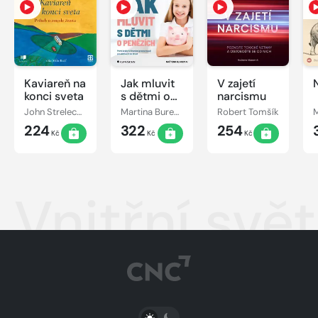
Kaviareň na
Jak mluvit
V zajetí
konci sveta
s dětmi o
narcismu
penězích
John Strelecky
Martina Burešová
Robert Tomšík
224
322
254
Kč
Kč
Kč
Vnitřní svět
PŘEPNOUT SVĚTLÝ/TMAVÝ REŽIM