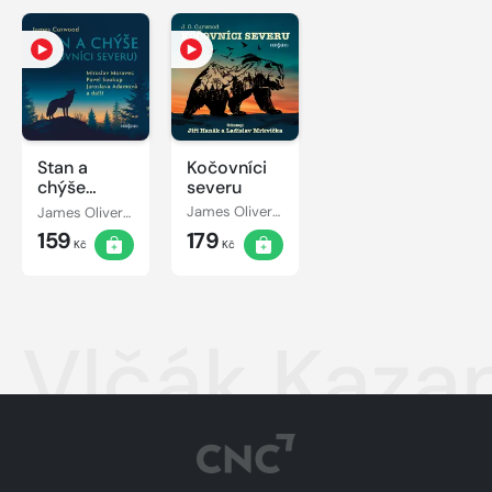
Stan a
Kočovníci
chýše
severu
(Kočovníci
James Oliver Curwood
James Oliver Curwood, Ladislav Mrkvička, Jiří Hanák
severu)
159
179
Kč
Kč
Vlčák Kazan