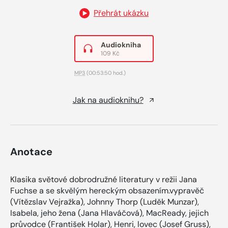
Přehrát ukázku
Audiokniha
109 Kč
MP3
(00:53:50 hod.)
Jak na audioknihu?
Anotace
Klasika světové dobrodružné literatury v režii Jana
Fuchse a se skvělým hereckým obsazením.vypravěč
(Vítězslav Vejražka), Johnny Thorp (Luděk Munzar),
Isabela, jeho žena (Jana Hlaváčová), MacReady, jejich
průvodce (František Holar), Henri, lovec (Josef Gruss),