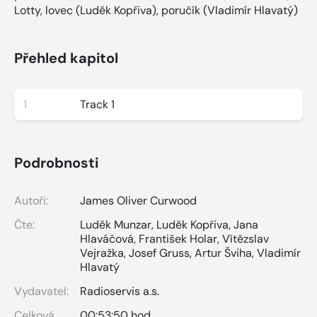
Lotty, lovec (Luděk Kopřiva), poručík (Vladimír Hlavatý)
Přehled kapitol
1
Track 1
Podrobnosti
Autoři:
James Oliver Curwood
Čte:
Luděk Munzar
,
Luděk Kopřiva
,
Jana
Hlaváčová
,
František Holar
,
Vítězslav
Vejražka
,
Josef Gruss
,
Artur Šviha
,
Vladimír
Hlavatý
Vydavatel:
Radioservis a.s.
Celková
00:53:50 hod.