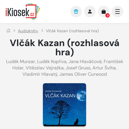
Přejít na hlavní obsah
0
Audioknihy
Vlčák Kazan (rozhlasová hra)
Vlčák Kazan (rozhlasová
hra)
Luděk Munzar
,
Luděk Kopřiva
,
Jana Hlaváčová
,
František
Holar
,
Vítězslav Vejražka
,
Josef Gruss
,
Artur Šviha
,
Vladimír Hlavatý
,
James Oliver Curwood