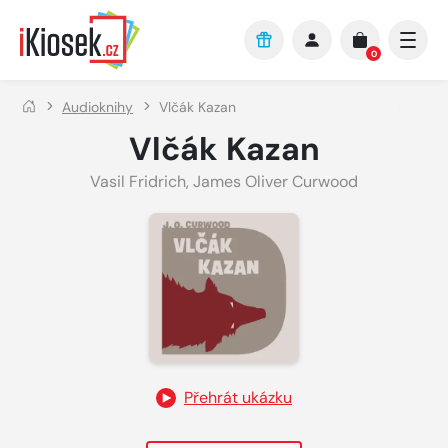
Přejít na hlavní obsah
0
Audioknihy
Vlčák Kazan
Vlčák Kazan
Vasil Fridrich
,
James Oliver Curwood
Přehrát ukázku