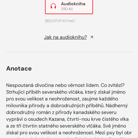
Audiokniha
250 Kč
MP3
(07:37:42 hod.)
Jak na audioknihu?
Anotace
Nespoutaná divočina nebo věrnost lidem. Co zvítězí?
Strhující příběh severského vlčáka, který získal jméno
pro svou velikost a neohroženost, zaujme každého
milovníka přírody a dobrodružných příběhů. Nádherný
dobrodružný román z přírody kanadského severu
vypráví o osudech Kazana, čtvrti-nou krve čistého vlka
a ze tří čtvrtin statného severského vlčáka. Své jméno
získal pro svou velikost a neohroženost. Mezi psy byl obr