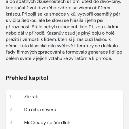
a po špatných zkušenostech s lidmi utekl do divo-činy,
kde začal život divokého zvířete se všemi obtížemi i
krásou. Připojil se ke smečce vlků, vytvořil osamělý pár
s vlčicí Šedkou, ale ke slovu se hlásila i jeho psí
přirozenost. Stále nebyl rozhodnut, kde žít, zda s lidmi
nebo dál v přírodě. Kazanův osud je plný bojů o holé
přežití i věrnosti k lidem, kteří si ji zaslouží láskou k
němu. Toto klasické dílo světové literatury se dočkalo
řady filmových zpracování a formovalo generace lidí po
celém světě v jejich vztahu ke zvířatům a k přírodě.
Přehled kapitol
1
Zázrak
2
Do nitra severu
3
McCready splácí dluh