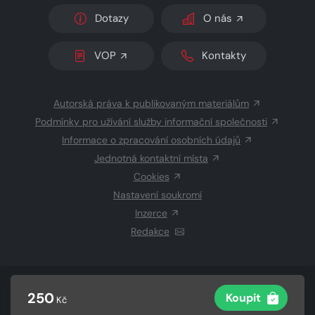
Dotazy
O nás
VOP
Kontakty
Autorská práva k publikovaným materiálům
Podmínky pro užívání služby informační společnosti
Informace o zpracování osobních údajů
Jednotná kontaktní místa
Cookies
Nastavení soukromí
Inzerce
Redakce
© 2026 Copyright
CZECH NEWS CENTER a.s.
a dodavatelé
250
Koupit
Kč
obsahu