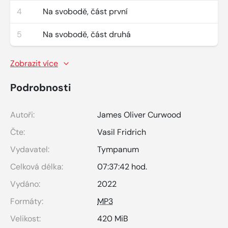
4
Na svobodě, část první
5
Na svobodě, část druhá
Zobrazit více
Podrobnosti
Autoři:
James Oliver Curwood
Čte:
Vasil Fridrich
Vydavatel:
Tympanum
Celková délka:
07:37:42 hod.
Vydáno:
2022
Formáty:
MP3
Velikost:
420 MiB