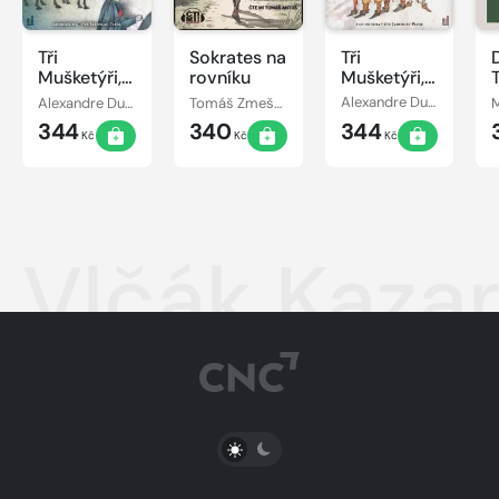
Tři
Sokrates na
Tři
Mušketýři,
rovníku
Mušketýři, I.
II. díl
Díl
Alexandre Dumas st.
Tomáš Zmeškal
Alexandre Dumas st.
M
344
340
344
Kč
Kč
Kč
Vlčák Kaza
PŘEPNOUT SVĚTLÝ/TMAVÝ REŽIM