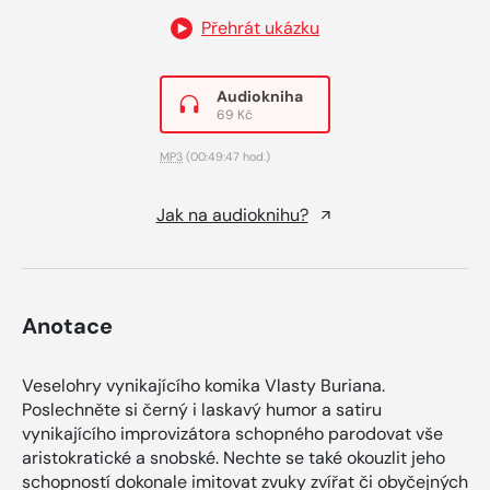
Přehrát ukázku
Audiokniha
69 Kč
MP3
(00:49:47 hod.)
Jak na audioknihu?
Anotace
Veselohry vynikajícího komika Vlasty Buriana.
Poslechněte si černý i laskavý humor a satiru
vynikajícího improvizátora schopného parodovat vše
aristokratické a snobské. Nechte se také okouzlit jeho
schopností dokonale imitovat zvuky zvířat či obyčejných