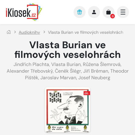
Přejít na hlavní obsah
0
Audioknihy
Vlasta Burian ve filmových veselohrách
Vlasta Burian ve
filmových veselohrách
Jindřich Plachta
,
Vlasta Burian
,
Růžena Šlemrová
,
Alexander Třebovský
,
Čeněk Šlégr
,
Jiří Bréman
,
Theodor
Pištěk
,
Jaroslav Marvan
,
Josef Neuberg