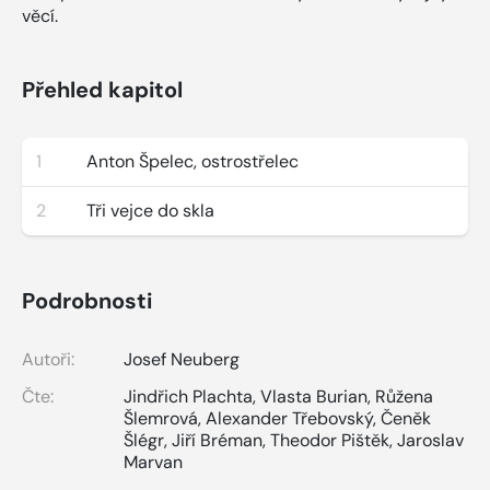
věcí.
Přehled kapitol
1
Anton Špelec, ostrostřelec
2
Tři vejce do skla
Podrobnosti
Autoři:
Josef Neuberg
Čte:
Jindřich Plachta
,
Vlasta Burian
,
Růžena
Šlemrová
,
Alexander Třebovský
,
Čeněk
Šlégr
,
Jiří Bréman
,
Theodor Pištěk
,
Jaroslav
Marvan