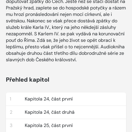
doputovat zpátky do Čech. Ještě než se stačí dostat na
Pražský hrad, zaplete se do hospodské potyčky a rázem
mu hrozí pronásledování nejen mocí církevní, ale i
světskou. Nakonec se však přece dostává zpátky do
služeb krále Karla IV., který na jeho někdejší zásluhy
nezapomněl. S Karlem IV. se pak vydává na korunovační
pouť do Říma. Zdá se, že jeho život se opět obrací k
lepšímu, přesto však přišel o to nejcennější. Audiokniha
obsahuje druhou část třetího dílu dobrodružné série ze
slavných dob Českého království.
Přehled kapitol
1
Kapitola 24, část první
2
Kapitola 24, část druhá
3
Kapitola 25, část první