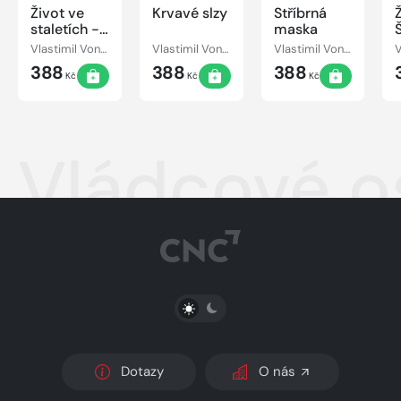
Život ve
Krvavé slzy
Stříbrná
staletích -
maska
16. století
Vlastimil Vondruška
Vlastimil Vondruška
Vlastimil Vondruška
388
388
388
Kč
Kč
Kč
Vládcové os
PŘEPNOUT SVĚTLÝ/TMAVÝ REŽIM
Dotazy
O nás