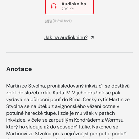
Audiokniha
299 Kč
MP3
(11:13:41 hod.)
Jak na audioknihu?
Anotace
Martin ze Stvolna, pronásledovaný inkvizicí, se dostává
zpět do služeb krále Karla IV. V jeho družině se pak
vydává na půlroční pouť do Říma. Český rytíř Martin ze
Stvolna se na útěku z avignonského vězení octne v
potulné herecké tlupě. I zde je mu však v patách
inkvizice, v čele se zarputilým Kondrádem z Wormsu,
který ho sleduje až do sousední Itálie. Nakonec se
Martinovi ze Stvolna přes nejrůznější peripetie podaří