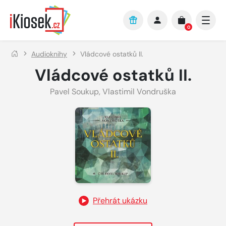
Přejít na hlavní obsah
0
Audioknihy
Vládcové ostatků II.
Vládcové ostatků II.
Pavel Soukup
,
Vlastimil Vondruška
Přehrát ukázku