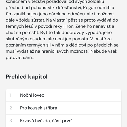
konečném vítězství požadoval od svých žoldáků
přechod od pohanství ke křesťanství, Rogan odmítl a
tím zanikl nejen jeho nárok na odměnu, ale i možnost
dále v žoldu zůstat. Na vlastní pěst se proto vydává do
temných lesů v povodí řeky Hron. Žene ho nenávist a
chuť se pomstít. Byť to tak doopravdy vypadá, jeho
skutečným osudem ale není jen pomsta. V cestě za
poznáním temných sil v něm a dědictví po předcích se
musí vydat až na hranici svých možností. Nebude však
putovat sám…
Přehled kapitol
1
Noční lovec
2
Pro kousek stříbra
3
Krvavá hvězda, část první