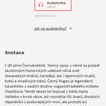
Audiokniha
349 Kč
MP3
(10:03:27 hod.)
Jak na audioknihu?
Anotace
1. díl série Černokněžník. Temný epos, v němž na pozadí
skutečných historických událostí ožívá svět
slovanských hrdinů, čarodějů, ale i tajemných rituálů,
bohů a strašlivých běsů. Černý Rogan je legendární
lukostřelec z osobní družiny vogastohradského knížete
Vlastibora. Téměř deset let bojoval v žoldu Karla
Velikého v kruté válce, jež rozvrátila říši Avarů, divokých
nájezdníků z podunajských rovin, ale protože po