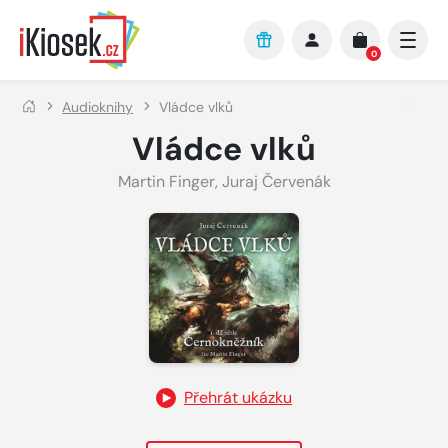
Přejít na hlavní obsah
0
Audioknihy
Vládce vlků
Vládce vlků
Martin Finger
,
Juraj Červenák
Přehrát ukázku