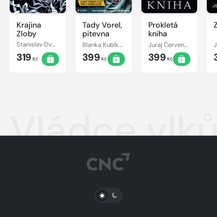
Krajina
Tady Vorel,
Prokletá
Zloby
pitevna
kniha
Stanislav Dvořák
Blanka Kubíková, František Vorel
Juraj Červenák
319
399
399
Kč
Kč
Kč
Vládce vlk
PŘEPNOUT SVĚTLÝ/TMAVÝ REŽIM