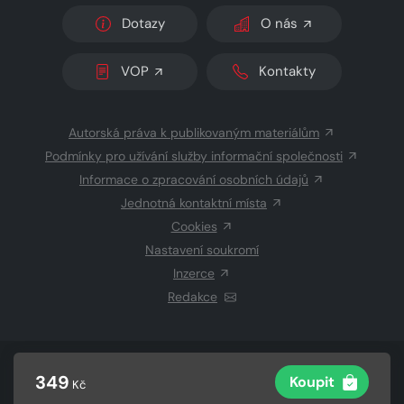
Dotazy
O nás
VOP
Kontakty
Autorská práva k publikovaným materiálům
Podmínky pro užívání služby informační společnosti
Informace o zpracování osobních údajů
Jednotná kontaktní místa
Cookies
Nastavení soukromí
Inzerce
Redakce
© 2026 Copyright
CZECH NEWS CENTER a.s.
a dodavatelé
349
Koupit
Kč
obsahu