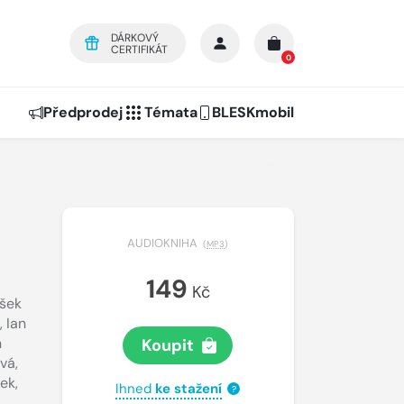
DÁRKOVÝ
CERTIFIKÁT
0
Předprodej
Témata
BLESKmobil
AUDIOKNIHA
(
MP3
)
149
Kč
išek
,
Ian
n
Koupit
ová
,
sek
,
Ihned
ke stažení
?