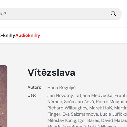
E-knihy
Audioknihy
Vítězslava
Autoři:
Hana Roguljič
Čte:
Jan Novotný
,
Taťjana Medvecká
,
Frant
Němec
,
Soňa Jarošová
,
Pierre Meignan
Richard Willoughby
,
Marek Holý
,
Marti
Finger
,
Eva Salzmannová
,
Lucie Juřičk
Miloslav König
,
Igor Bareš
,
David Matá
Magdaléna Borová
,
Lukáš Hlavica