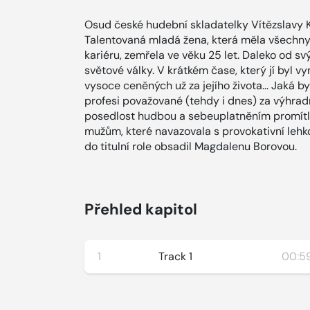
Osud české hudební skladatelky Vítězslavy 
Talentovaná mladá žena, která měla všechn
kariéru, zemřela ve věku 25 let. Daleko od sv
světové války. V krátkém čase, který jí byl v
vysoce ceněných už za jejího života... Jaká by
profesi považované (tehdy i dnes) za výhrad
posedlost hudbou a sebeuplatněním promítla
mužům, které navazovala s provokativní lehk
do titulní role obsadil Magdalenu Borovou.
Přehled kapitol
1
Track 1
00:59