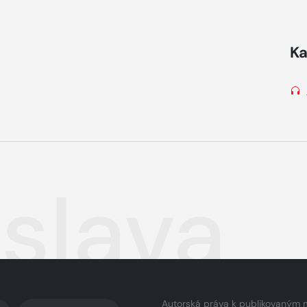
Ka
zslava
Autorská práva k publikovaným 