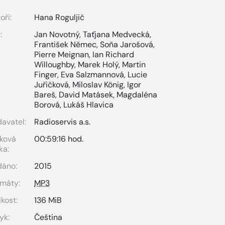
oři:
Hana Roguljič
:
Jan Novotný
,
Taťjana Medvecká
,
František Němec
,
Soňa Jarošová
,
Pierre Meignan
,
Ian Richard
Willoughby
,
Marek Holý
,
Martin
Finger
,
Eva Salzmannová
,
Lucie
Juřičková
,
Miloslav König
,
Igor
Bareš
,
David Matásek
,
Magdaléna
Borová
,
Lukáš Hlavica
avatel:
Radioservis a.s.
ková
00:59:16 hod.
ka:
dáno:
2015
máty:
MP3
ikost:
136 MiB
yk:
Čeština