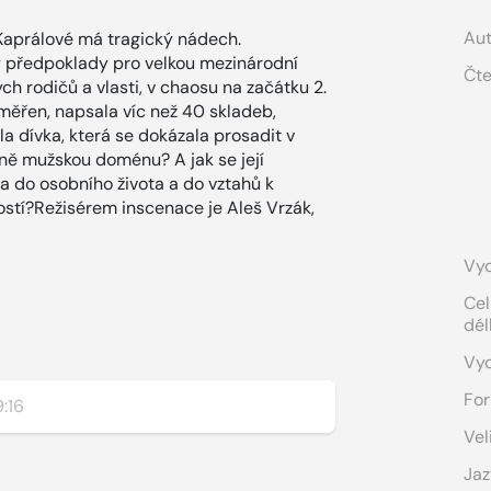
Aut
Kaprálové má tragický nádech.
y předpoklady pro velkou mezinárodní
Čte
ých rodičů a vlasti, v chaosu na začátku 2.
yměřen, napsala víc než 40 skladeb,
la dívka, která se dokázala prosadit v
ně mužskou doménu? A jak se její
 do osobního života a do vztahů k
ostí?Režisérem inscenace je Aleš Vrzák,
Vyd
Cel
dél
Vy
For
:16
Vel
Jaz