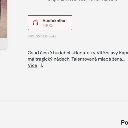
Audiokniha
149 Kč
MP3
(00:59:16 hod.)
Osud české hudební skladatelky Vítězslavy Kap
má tragický nádech. Talentovaná mladá žena,...
Více
Po