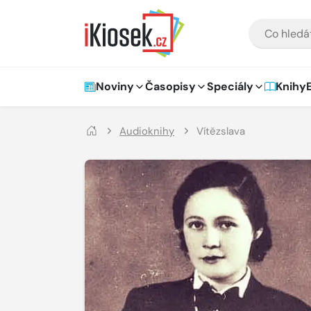
Přejít na hlavní obsah
VYHLEDÁVÁNÍ
Hlavní navigace
Noviny
Časopisy
Speciály
Knihy
Audioknihy
Vítězslava