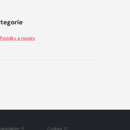
tegorie
Povídky a novely
materiálům
Cookies