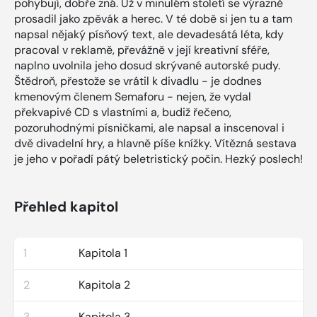
pohybují, dobře zná. Už v minulém století se výrazně
prosadil jako zpěvák a herec. V té době si jen tu a tam
napsal nějaký písňový text, ale devadesátá léta, kdy
pracoval v reklamě, převážně v její kreativní sféře,
naplno uvolnila jeho dosud skrývané autorské pudy.
Štědroň, přestože se vrátil k divadlu - je dodnes
kmenovým členem Semaforu - nejen, že vydal
překvapivé CD s vlastními a, budiž řečeno,
pozoruhodnými písničkami, ale napsal a inscenoval i
dvě divadelní hry, a hlavně píše knížky. Vítězná sestava
je jeho v pořadí pátý beletristický počin. Hezký poslech!
Přehled kapitol
1
Kapitola 1
2
Kapitola 2
3
Kapitola 3