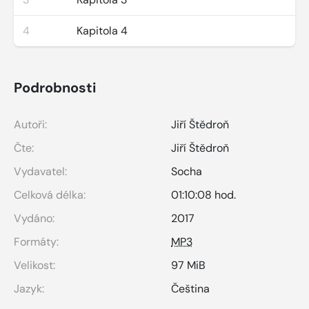
4
Kapitola 4
Podrobnosti
Autoři:
Jiří Štědroň
Čte:
Jiří Štědroň
Vydavatel:
Socha
Celková délka:
01:10:08 hod.
Vydáno:
2017
Formáty:
MP3
Velikost:
97 MiB
Jazyk:
Čeština