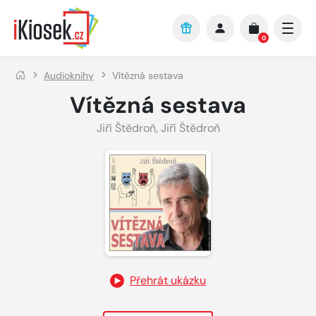
Přejít na hlavní obsah
0
Audioknihy
Vítězná sestava
Vítězná sestava
Jiří Štědroň
,
Jiří Štědroň
Přehrát ukázku