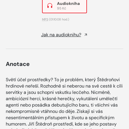
Audiokniha
95 Kč
MP3
(01:10:08 hod.)
Jak na audioknihu?
Anotace
Světí účel prostředky? To je problém, který Štědroňovi
hrdinové neřeší. Rozhodně si neberou na své cestě k cíli
servítky a jsou schopni vskutku lecčeho. Nicméně,
ambiciózní herci, krásné herečky, vykutálení umělečtí
agenti nebo posádka debutujícího baru, ti všichni vás
nekompromisně vtáhnou do děje. Získají si vás
nesentimentálním přístupem k životu a specifickým
humorem. Jiří Štědroň prostředí, kde se jeho postavy