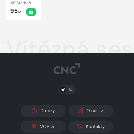
neřekl
Jiří Štědroň
95
Kč
Vítězná se
PŘEPNOUT SVĚTLÝ/TMAVÝ REŽIM
Dotazy
O nás
VOP
Kontakty