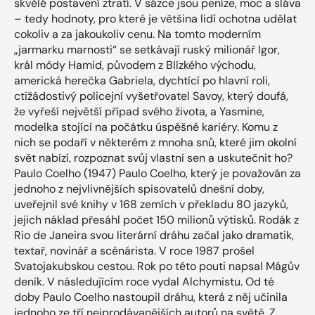
skvělé postavení ztratí. V sázce jsou peníze, moc a sláva
– tedy hodnoty, pro které je většina lidí ochotna udělat
cokoliv a za jakoukoliv cenu. Na tomto moderním
„jarmarku marnosti“ se setkávají ruský milionář Igor,
král módy Hamid, původem z Blízkého východu,
americká herečka Gabriela, dychtící po hlavní roli,
ctižádostivý policejní vyšetřovatel Savoy, který doufá,
že vyřeší největší případ svého života, a Yasmine,
modelka stojící na počátku úspěšné kariéry. Komu z
nich se podaří v některém z mnoha snů, které jim okolní
svět nabízí, rozpoznat svůj vlastní sen a uskutečnit ho?
Paulo Coelho (1947) Paulo Coelho, který je považován za
jednoho z nejvlivnějších spisovatelů dnešní doby,
uveřejnil své knihy v 168 zemích v překladu 80 jazyků,
jejich náklad přesáhl počet 150 milionů výtisků. Rodák z
Rio de Janeira svou literární dráhu začal jako dramatik,
textař, novinář a scénárista. V roce 1987 prošel
Svatojakubskou cestou. Rok po této pouti napsal Mágův
deník. V následujícím roce vydal Alchymistu. Od té
doby Paulo Coelho nastoupil dráhu, která z něj učinila
jednoho ze tří nejprodávanějších autorů na světě. Z