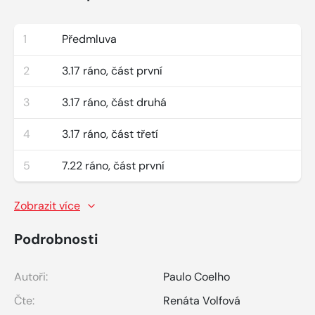
1
Předmluva
2
3.17 ráno, část první
3
3.17 ráno, část druhá
4
3.17 ráno, část třetí
5
7.22 ráno, část první
Zobrazit více
Podrobnosti
Autoři:
Paulo Coelho
Čte:
Renáta Volfová