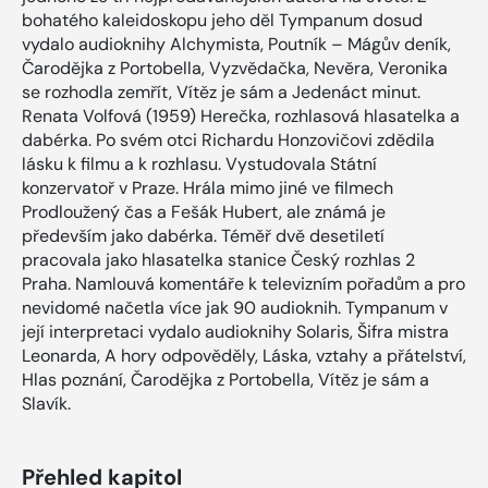
bohatého kaleidoskopu jeho děl Tympanum dosud
vydalo audioknihy Alchymista, Poutník – Mágův deník,
Čarodějka z Portobella, Vyzvědačka, Nevěra, Veronika
se rozhodla zemřít, Vítěz je sám a Jedenáct minut.
Renata Volfová (1959) Herečka, rozhlasová hlasatelka a
dabérka. Po svém otci Richardu Honzovičovi zdědila
lásku k filmu a k rozhlasu. Vystudovala Státní
konzervatoř v Praze. Hrála mimo jiné ve filmech
Prodloužený čas a Fešák Hubert, ale známá je
především jako dabérka. Téměř dvě desetiletí
pracovala jako hlasatelka stanice Český rozhlas 2
Praha. Namlouvá komentáře k televizním pořadům a pro
nevidomé načetla více jak 90 audioknih. Tympanum v
její interpretaci vydalo audioknihy Solaris, Šifra mistra
Leonarda, A hory odpověděly, Láska, vztahy a přátelství,
Hlas poznání, Čarodějka z Portobella, Vítěz je sám a
Slavík.
Přehled kapitol