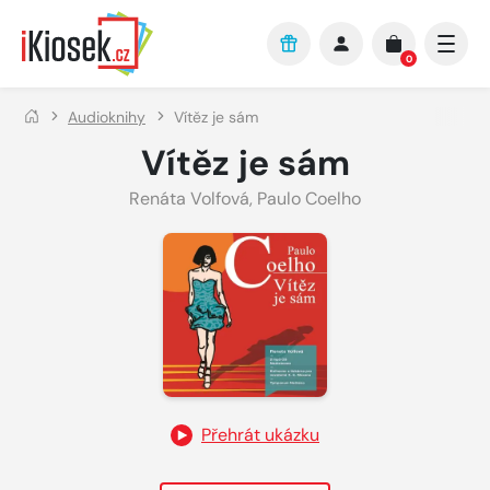
Přejít na hlavní obsah
0
Audioknihy
Vítěz je sám
Vítěz je sám
Renáta Volfová
,
Paulo Coelho
Přehrát ukázku