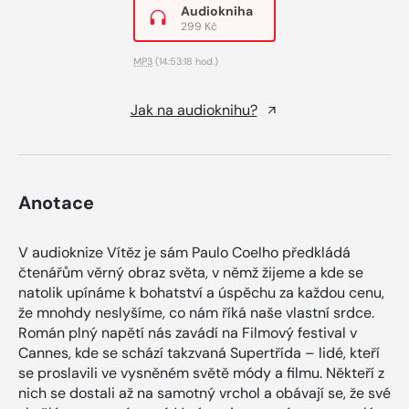
Audiokniha
299 Kč
MP3
(14:53:18 hod.)
Jak na audioknihu?
Anotace
V audioknize Vítěz je sám Paulo Coelho předkládá
čtenářům věrný obraz světa, v němž žijeme a kde se
natolik upínáme k bohatství a úspěchu za každou cenu,
že mnohdy neslyšíme, co nám říká naše vlastní srdce.
Román plný napětí nás zavádí na Filmový festival v
Cannes, kde se schází takzvaná Supertřída – lidé, kteří
se proslavili ve vysněném světě módy a filmu. Někteří z
nich se dostali až na samotný vrchol a obávají se, že své