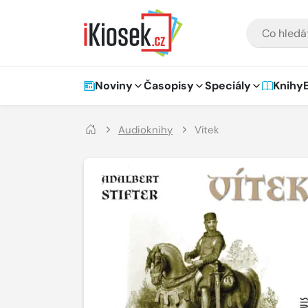
Přejít na hlavní obsah
VYHLEDÁVÁNÍ
Hlavní navigace
Noviny
Časopisy
Speciály
Knihy
Audioknihy
Vítek