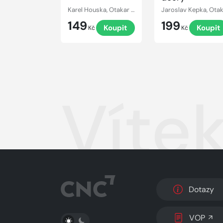
Karel Houska, Otakar Brousek, Jindřiška Jarošová, Jana Dítětová, Viktor Preiss, Josef Chvalina, Miroslav Masopust, Petr Svojtka, Miroslav Moravec
149
199
Koupit
Koupit
Kč
Kč
Víte
Dotazy
PŘEPNOUT SVĚTLÝ/TMAVÝ REŽIM
VOP