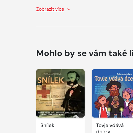
Zobrazit více
Mohlo by se vám také l
Přehrát
Přehrát
ukázku
ukázku
Snílek
Tovje vdává
dcery