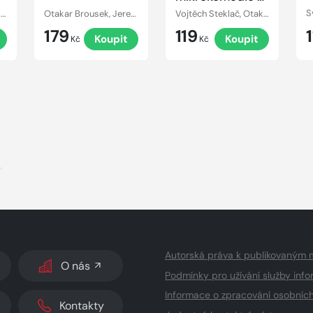
Jiřím Krampolem
Jaroslav Kepka, Otakar Brousek, Karel Hlušička, Šolom Alejchem, Jan Novotný, Jorga Kotrbová, Hana Maciuchová, Viola Zinková, Ivan Řezáč, Bořík Procházka, Jan Teplý, Bořivoj Navrátil, Boris Rösner
Otakar Brousek, Jeremias Gotthelf
Vojtěch Steklač, Otakar Brousek, Jiřina Bohdalová, Václav Vydra, Jiří Krampol
179
119
Koupit
Koupit
Kč
Kč
k
Autorská práva k publikovaným 
O nás
Podmínky pro užívání služby info
Informace o zpracování osobníc
Kontakty