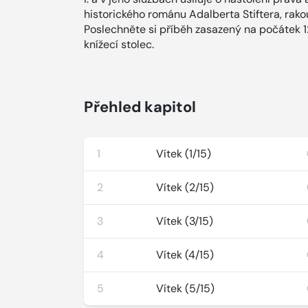
historického románu Adalberta Stiftera, rak
Poslechněte si příběh zasazený na počátek 12.
knížecí stolec.
Přehled kapitol
1
Vítek (1/15)
2
Vítek (2/15)
3
Vítek (3/15)
4
Vítek (4/15)
5
Vítek (5/15)