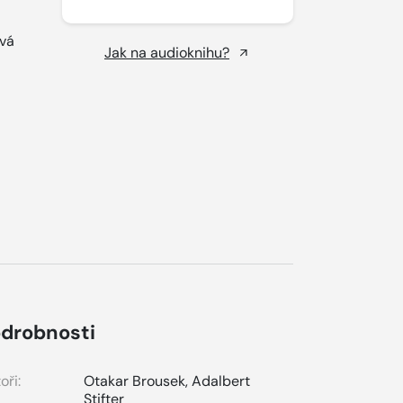
ává
Jak na audioknihu?
drobnosti
oři:
Otakar Brousek
,
Adalbert
Stifter