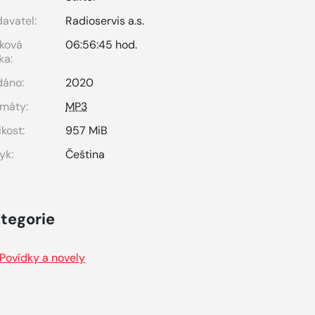
avatel:
Radioservis a.s.
ková
06:56:45 hod.
ka:
dáno:
2020
máty:
MP3
ikost:
957 MiB
yk:
Čeština
tegorie
Povídky a novely