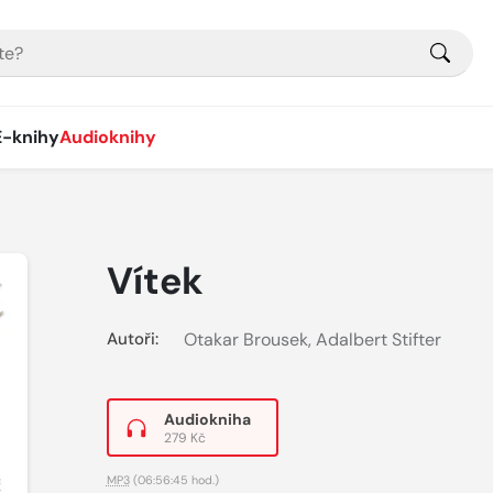
E-knihy
Audioknihy
Vítek
Autoři:
Otakar Brousek
,
Adalbert Stifter
Audiokniha
279 Kč
MP3
(06:56:45 hod.)