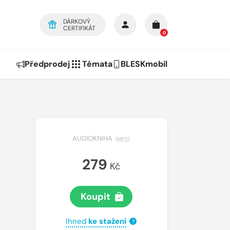
DÁRKOVÝ
CERTIFIKÁT
0
Předprodej
Témata
BLESKmobil
AUDIOKNIHA
(
MP3
)
279
Kč
Koupit
Ihned
ke stažení
?