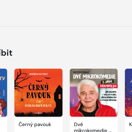
íbit
Přehrát
Přehrát
P
ukázku
ukázku
u
Černý pavouk
Dvě
K
mikrokomedie s