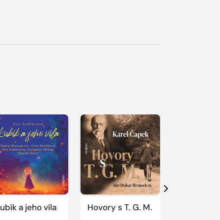
řehrát
kázku
Přehrát
Přehrát
ukázku
ukázku
Další
ubík a jeho víla
Hovory s T. G. M.
Život podl