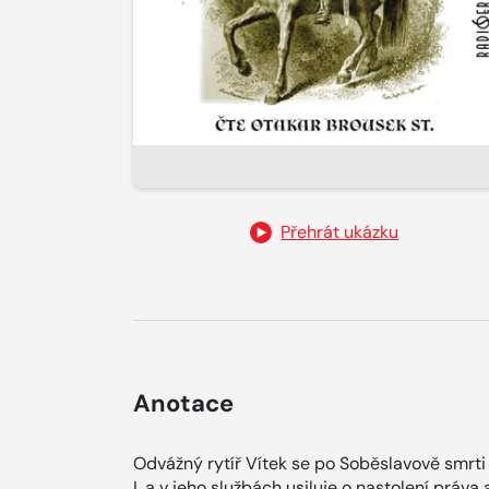
Přehrát ukázku
Anotace
Odvážný rytíř Vítek se po Soběslavově smrt
I. a v jeho službách usiluje o nastolení práva