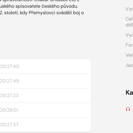
ouského spisovatele českého původu.
Vyd
 století, kdy Přemyslovci sváděli boj o
Cel
dél
Vy
For
Vel
Jaz
00:27:40
00:27:49
Ka
00:27:23
00:28:01
00:27:57