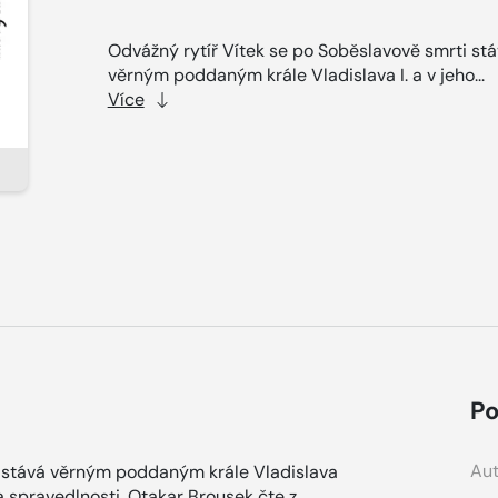
Odvážný rytíř Vítek se po Soběslavově smrti st
věrným poddaným krále Vladislava I. a v jeho...
Více
Po
Aut
i stává věrným poddaným krále Vladislava
 a spravedlnosti. Otakar Brousek čte z