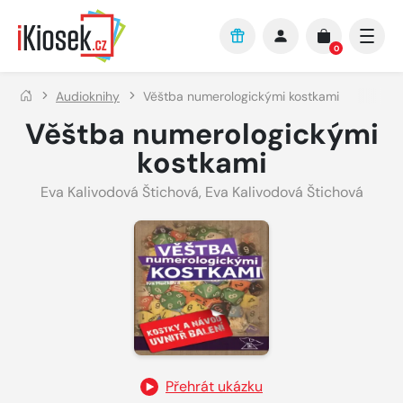
Přejít na hlavní obsah
0
Audioknihy
Věštba numerologickými kostkami
Věštba numerologickými
kostkami
Eva Kalivodová Štichová
,
Eva Kalivodová Štichová
Přehrát ukázku