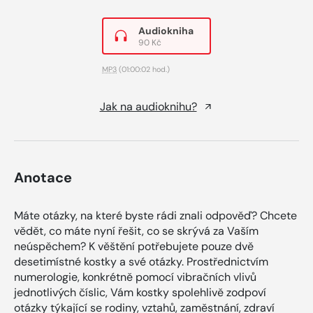
Audiokniha
90 Kč
MP3
(01:00:02 hod.)
Jak na audioknihu?
Anotace
Máte otázky, na které byste rádi znali odpověď? Chcete
vědět, co máte nyní řešit, co se skrývá za Vaším
neúspěchem? K věštění potřebujete pouze dvě
desetimístné kostky a své otázky. Prostřednictvím
numerologie, konkrétně pomocí vibračních vlivů
jednotlivých číslic, Vám kostky spolehlivě zodpoví
otázky týkající se rodiny, vztahů, zaměstnání, zdraví