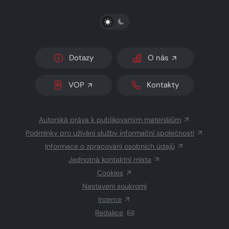
PŘEPNOUT SVĚTLÝ/TMAVÝ REŽIM
Dotazy
O nás
VOP
Kontakty
Autorská práva k publikovaným materiálům
Podmínky pro užívání služby informační společnosti
Informace o zpracování osobních údajů
Jednotná kontaktní místa
Cookies
Nastavení soukromí
Inzerce
Redakce