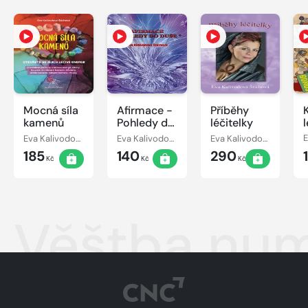
Mocná síla
Afirmace -
Příběhy
kamenů
Pohledy do
léčitelky
l
duše
Eva Kalivodová Štichová
Eva Kalivodová Štichová
Eva Kalivodová Štichová
185
140
290
Kč
Kč
Kč
Věštba num