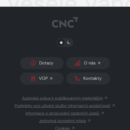
Veselé Ván
PŘEPNOUT SVĚTLÝ/TMAVÝ REŽIM
Dotazy
O nás
VOP
Kontakty
Autorská práva k publikovaným materiálům
Podmínky pro užívání služby informační společnosti
Informace o zpracování osobních údajů
Jednotná kontaktní místa
Cookies