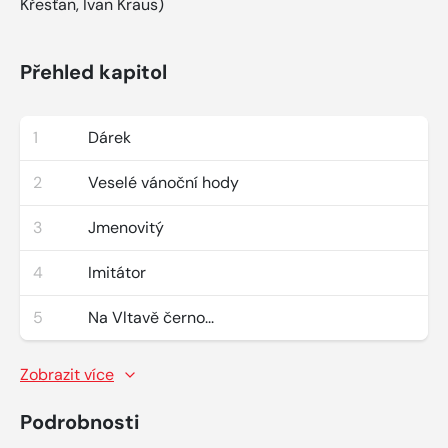
Křesťan, Ivan Kraus)
Přehled kapitol
1
Dárek
2
Veselé vánoční hody
3
Jmenovitý
4
Imitátor
5
Na Vltavě černo...
Zobrazit více
Podrobnosti