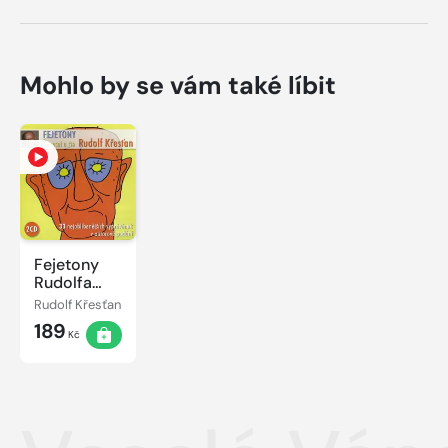
Mohlo by se vám také líbit
Fejetony
Rudolfa
Křesťana
Rudolf Křesťan
189
Kč