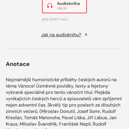
Audiokniha
149 Kč
MP3
(01:10:17 hod.)
Jak na audioknihu?
Anotace
Nejznámější humoristické příběhy českých autorů na
téma Vánoce! Úsměvné povídky, texty a fejetony
vybrané speciálně pro tento vánoční titul. Plejáda
vynikajících českých herců a spisovatelů vám zpříjemní
nejen adventní čas. Skvělý tip pro poslech za dlouhých
zimních večerů. (Miroslav Donutil, Josef Somr, Rudolf
Křesťan, Tomáš Matonoha, Pavel Liška, Jiří Lábus, Jan
Kraus, Miloslav Švandrlík, František Nepil, Rudolf