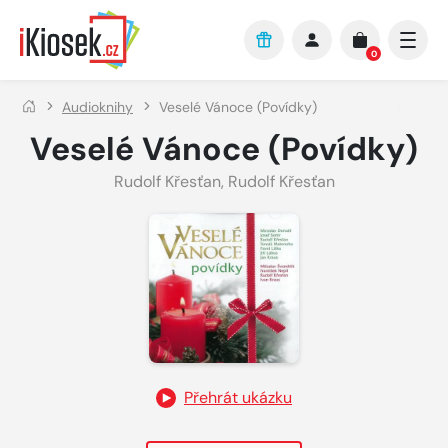
Přejít na hlavní obsah
0
Audioknihy
Veselé Vánoce (Povídky)
Veselé Vánoce (Povídky)
Rudolf Křesťan
,
Rudolf Křesťan
Přehrát ukázku