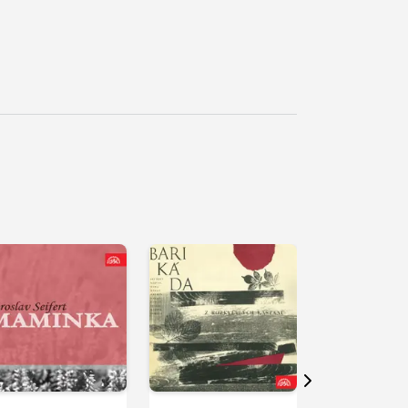
řehrát
kázku
Přehrát
Přehrát
ukázku
ukázku
Další