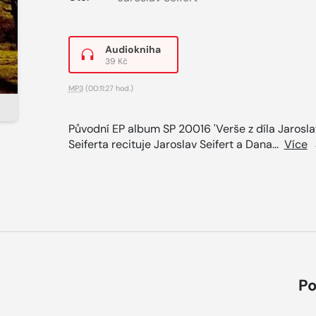
Audiokniha
39 Kč
MP3
(00:11:27 hod.)
Původní EP album SP 20016 'Verše z díla Jarosl
Seiferta recituje Jaroslav Seifert a Dana...
Více
Po