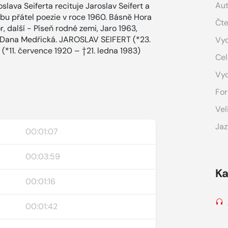
Aut
lava Seiferta recituje Jaroslav Seifert a
bu přátel poezie v roce 1960. Básně Hora
Čte
r, další - Píseň rodné zemi, Jaro 1963,
 Dana Medřická. JAROSLAV SEIFERT (*23.
Vyd
(*11. července 1920 – †21. ledna 1983)
Cel
Vy
For
Vel
Jaz
00:01:07
00:03:59
Ka
00:01:16
00:01:42