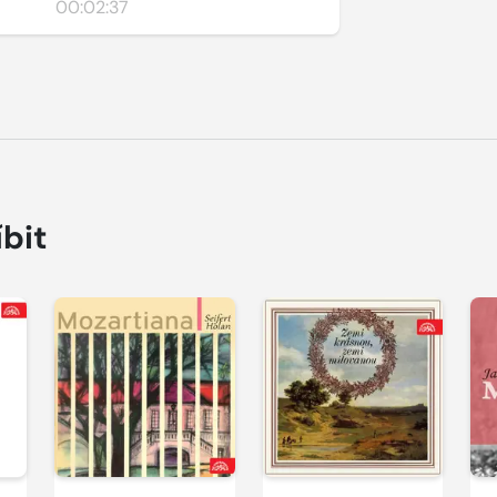
00:02:37
íbit
Přehrát
Přehrát
P
ukázku
ukázku
u