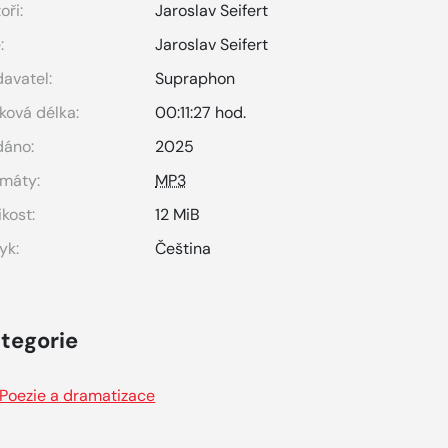
oři:
Jaroslav Seifert
:
Jaroslav Seifert
avatel:
Supraphon
ková délka:
00:11:27 hod.
dáno:
2025
máty:
MP3
ikost:
12 MiB
yk:
Čeština
tegorie
Poezie a dramatizace