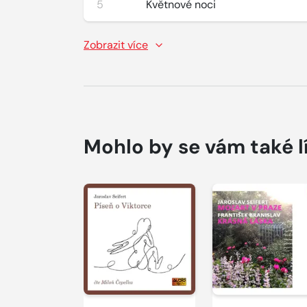
5
Květnové noci
Zobrazit více
Mohlo by se vám také l
Přehrát
Přehrát
ukázku
ukázku