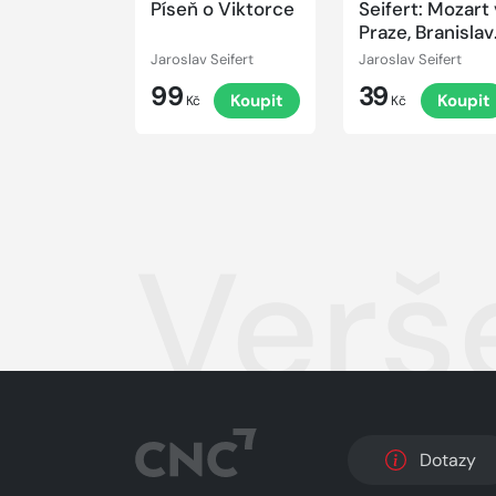
Píseň o Viktorce
Seifert: Mozart 
Praze, Branislav
Krásná láska
Jaroslav Seifert
Jaroslav Seifert
99
39
Koupit
Koupit
Kč
Kč
Verše
Dotazy