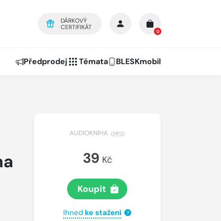
DÁRKOVÝ
CERTIFIKÁT
0
Předprodej
Témata
BLESKmobil
a
AUDIOKNIHA
(
MP3
)
39
na
Kč
Koupit
Ihned
ke stažení
?