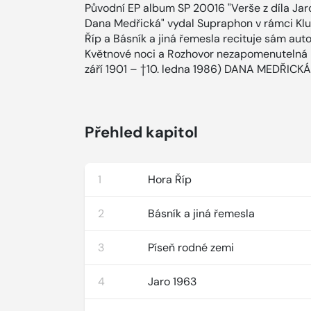
Původní EP album SP 20016 "Verše z díla Jaros
Dana Medřická" vydal Supraphon v rámci Klu
Říp a Básník a jiná řemesla recituje sám auto
Květnové noci a Rozhovor nezapomenutelná
září 1901 – †10. ledna 1986) DANA MEDŘICKÁ 
Přehled kapitol
1
Hora Říp
2
Básník a jiná řemesla
3
Píseň rodné zemi
4
Jaro 1963