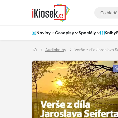
Přejít na hlavní obsah
VYHLEDÁVÁNÍ
Hlavní navigace
Noviny
Časopisy
Speciály
Knihy
Audioknihy
Verše z díla Jaroslava 