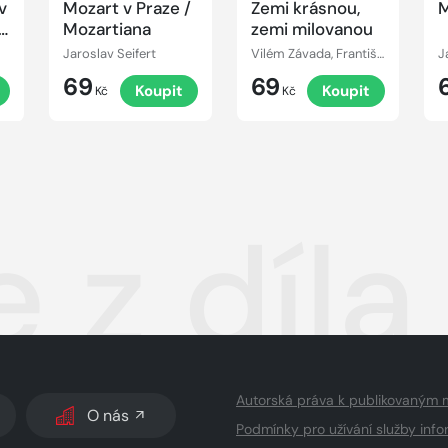
v
Mozart v Praze /
Zemi krásnou,
:
Mozartiana
zemi milovanou
Jaroslav Seifert
Vilém Závada, František Hrubín, Jaroslav Vrchlický, Josef Václav Sládek, Jan Neruda, Jiří Wolker, Karel Hynek Mácha, František Halas, Jaroslav Seifert, Karel Jaromír Erben
J
69
69
Koupit
Koupit
Kč
Kč
 z díla
Autorská práva k publikovaným 
O nás
Podmínky pro užívání služby info