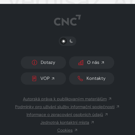
Vernisáž, A
PŘEPNOUT SVĚTLÝ/TMAVÝ REŽIM
Dotazy
O nás
VOP
Kontakty
Autorská práva k publikovaným materiálům
Podmínky pro užívání služby informační společnosti
Informace o zpracování osobních údajů
Jednotná kontaktní místa
Cookies