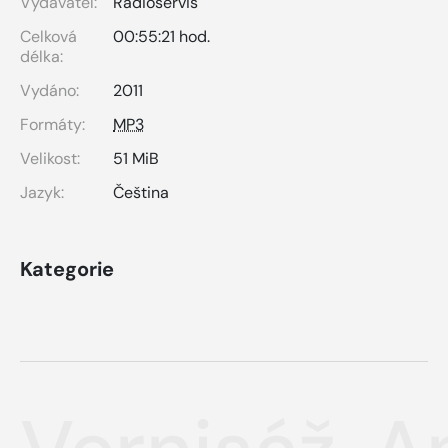
Vydavatel:
Radioservis
Celková
00:55:21 hod.
délka:
Vydáno:
2011
Formáty:
MP3
Velikost:
51 MiB
Jazyk:
Čeština
Kategorie