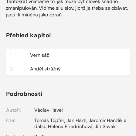
Tentokrát vnímáme to, jak může být člověk snadno
zmanipulován. Vidíme sílu slov, jichž je třeba se obávat,
jsou-li míněna jako zbraň.
Přehled kapitol
1
Vernisáž
2
Anděl strážný
Podrobnosti
Autoři:
Václav Havel
Čte:
Tomáš Töpfer
,
Jan Hartl
,
Jaromír Hanzlík a
další.
,
Helena Friedrichová
,
Jiří Sovák