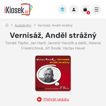
Přejít na hlavní obsah
0
Audioknihy
Vernisáž, Anděl strážný
Vernisáž, Anděl strážný
Tomáš Töpfer
,
Jan Hartl
,
Jaromír Hanzlík a další.
,
Helena
Friedrichová
,
Jiří Sovák
,
Václav Havel
Přehrát ukázku