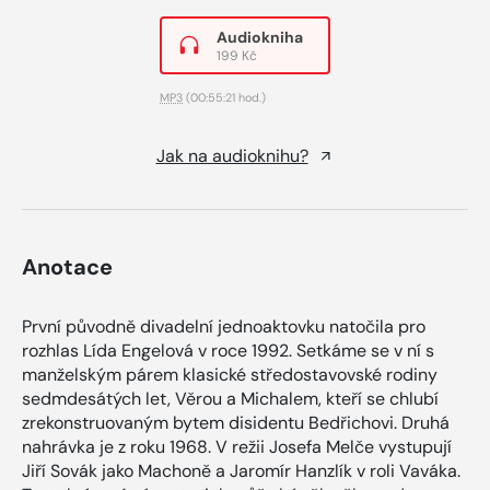
Audiokniha
199 Kč
MP3
(00:55:21 hod.)
Jak na audioknihu?
Anotace
První původně divadelní jednoaktovku natočila pro
rozhlas Lída Engelová v roce 1992. Setkáme se v ní s
manželským párem klasické středostavovské rodiny
sedmdesátých let, Věrou a Michalem, kteří se chlubí
zrekonstruovaným bytem disidentu Bedřichovi. Druhá
nahrávka je z roku 1968. V režii Josefa Melče vystupují
Jiří Sovák jako Machoně a Jaromír Hanzlík v roli Vaváka.