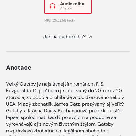
Audiokniha
224 Kč
MP3
(05:23:59 hod.)
Jak na audioknihu?
Anotace
Veľký Gatsby je najslávnejším románom F. S.
Fitzgeralda. Dej príbehu je situovaný do 20. rokov 20.
storočia, z obdobia prohibície a tzv. džezového veku v
USA. Mladý zbohatlík James Gatz, prezývaný aj Veľký
Gatsby, a krásna Daisy Buchananová prenikli do sfér
lepšej spoločnosti každý po svojom a podobne sa
vyrovnávajú aj s novým životným štýlom. Gatsby
rozprávkovo zbohatne na ilegálnom obchode s