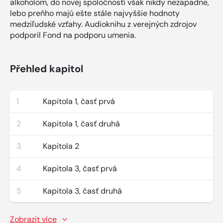
alkoholom, do novej spoločností však nikdy nezapadne,
lebo preňho majú ešte stále najvyššie hodnoty
medziľudské vzťahy. Audioknihu z verejných zdrojov
podporil Fond na podporu umenia.
Přehled kapitol
1
Kapitola 1, časť prvá
2
Kapitola 1, časť druhá
3
Kapitola 2
4
Kapitola 3, časť prvá
5
Kapitola 3, časť druhá
Zobrazit více