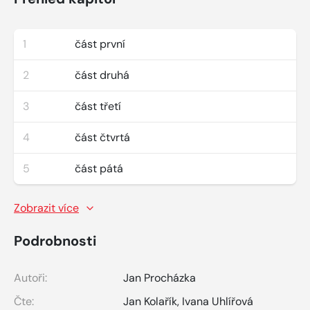
1
část první
2
část druhá
3
část třetí
4
část čtvrtá
5
část pátá
Zobrazit více
Podrobnosti
Autoři:
Jan Procházka
Čte:
Jan Kolařík
,
Ivana Uhlířová