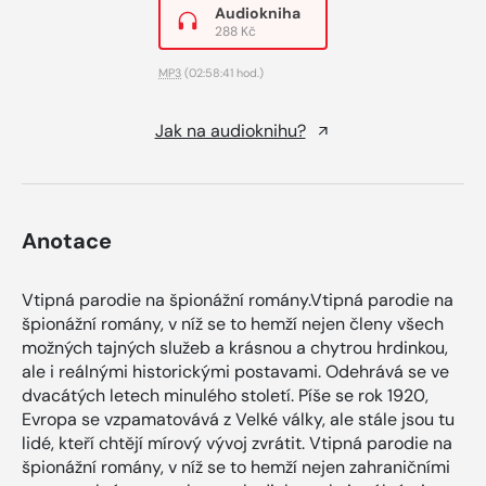
Audiokniha
288 Kč
MP3
(02:58:41 hod.)
Jak na audioknihu?
Anotace
Vtipná parodie na špionážní romány.Vtipná parodie na
špionážní romány, v níž se to hemží nejen členy všech
možných tajných služeb a krásnou a chytrou hrdinkou,
ale i reálnými historickými postavami. Odehrává se ve
dvacátých letech minulého století. Píše se rok 1920,
Evropa se vzpamatovává z Velké války, ale stále jsou tu
lidé, kteří chtějí mírový vývoj zvrátit. Vtipná parodie na
špionážní romány, v níž se to hemží nejen zahraničními