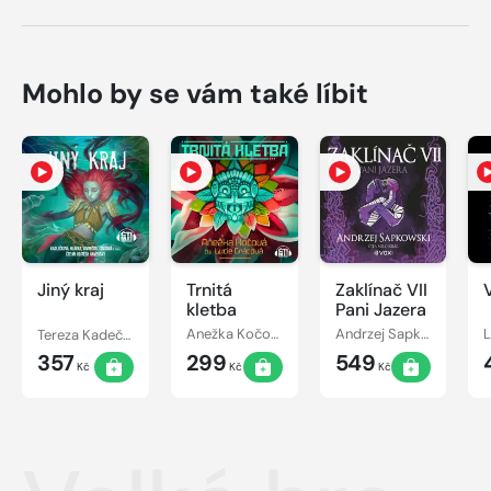
Mohlo by se vám také líbit
Jiný kraj
Trnitá
Zaklínač VII
kletba
Pani Jazera
Tereza Kadečková, Tereza Matoušková
Anežka Kočová
Andrzej Sapkowski
357
299
549
Kč
Kč
Kč