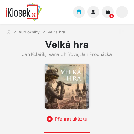
Přejít na hlavní obsah
0
Audioknihy
Velká hra
Velká hra
Jan Kolařík
,
Ivana Uhlířová
,
Jan Procházka
Přehrát ukázku