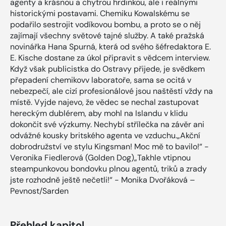
agenty a krásnou a chytrou hrdinkou, ale i reálnými
historickými postavami. Chemiku Kowalskému se
podařilo sestrojit vodíkovou bombu, a proto se o něj
zajímají všechny světové tajné služby. A také pražská
novinářka Hana Spurná, která od svého šéfredaktora E.
E. Kische dostane za úkol připravit s vědcem interview.
Když však publicistka do Ostravy přijede, je svědkem
přepadení chemikovv laboratoře, sama se ocitá v
nebezpečí, ale cizí profesionálové jsou naštěstí vždy na
místě. Vyjde najevo, že vědec se nechal zastupovat
hereckým dublérem, aby mohl na Islandu v klidu
dokončit své výzkumy. Nechybí střílečka na závěr ani
odvážné kousky britského agenta ve vzduchu.„Akční
dobrodružství ve stylu Kingsman! Moc mě to bavilo!“ -
Veronika Fiedlerová (Golden Dog)„Takhle vtipnou
steampunkovou bondovku plnou agentů, triků a zrady
jste rozhodně ještě nečetli!“ - Monika Dvořáková –
Pevnost/Sarden
Přehled kapitol