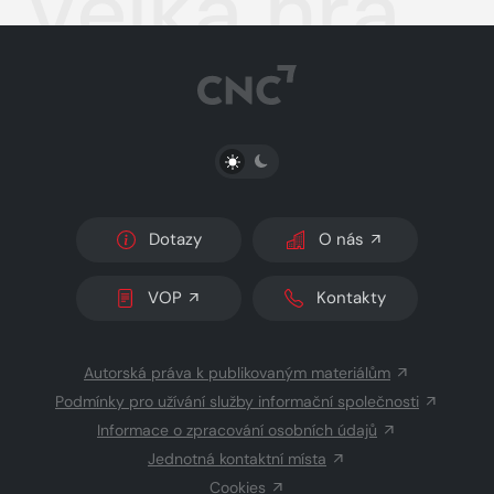
Velká hra
PŘEPNOUT SVĚTLÝ/TMAVÝ REŽIM
Dotazy
O nás
VOP
Kontakty
Autorská práva k publikovaným materiálům
Podmínky pro užívání služby informační společnosti
Informace o zpracování osobních údajů
Jednotná kontaktní místa
Cookies