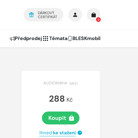
DÁRKOVÝ
CERTIFIKÁT
0
Předprodej
Témata
BLESKmobil
AUDIOKNIHA
(
MP3
)
288
Kč
Koupit
Ihned
ke stažení
?