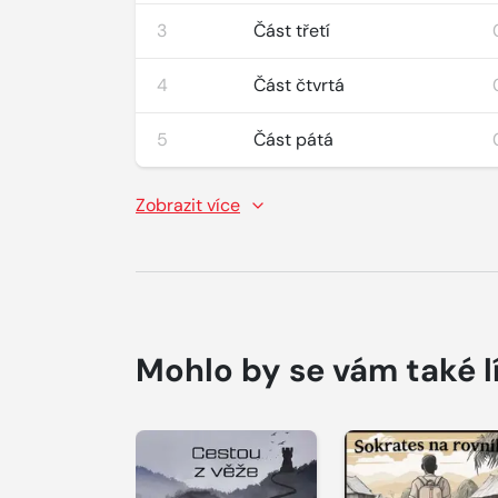
3
Část třetí
4
Část čtvrtá
5
Část pátá
Zobrazit více
Mohlo by se vám také l
Přehrát
Přehrát
ukázku
ukázku