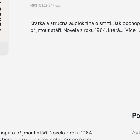
MP3
(03:29:34 hod.)
Krátká a stručná audiokniha o smrti. Jak pochop
přijmout stáří. Novela z roku 1964, která...
Více
Po
Aut
opit a přijmout stáří. Novela z roku 1964,
nohém překročila svou dobu. Autorka v ní