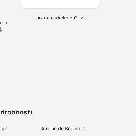
Jak na audioknihu?
it a
drobnosti
oři:
Simone de Beauvoir