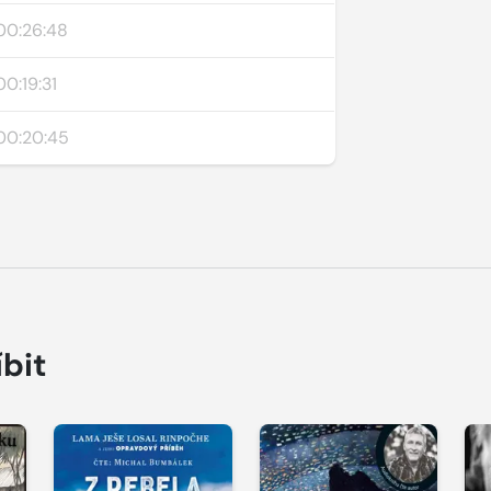
00:26:48
00:19:31
00:20:45
íbit
Přehrát
Přehrát
P
ukázku
ukázku
u