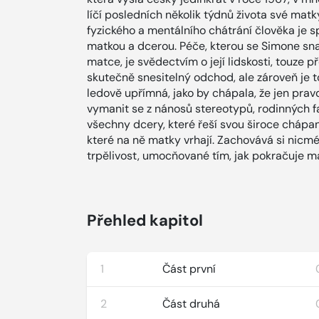
líčí posledních několik týdnů života své matky
fyzického a mentálního chátrání člověka je 
matkou a dcerou. Péče, kterou se Simone sn
matce, je svědectvím o její lidskosti, touze p
skutečně snesitelný odchod, ale zároveň je t
ledově upřímná, jako by chápala, že jen prav
vymanit se z nánosů stereotypů, rodinných fa
všechny dcery, které řeší svou široce chápan
které na ně matky vrhají. Zachovává si nicmé
trpělivost, umocňované tím, jak pokračuje ma
Přehled kapitol
1
Část první
2
Část druhá