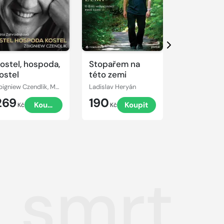
Přehrát
Přehrát
ukázku
ukázku
Další
ostel, hospoda,
Stopařem na
Musela js
ostel
této zemi
zemřít
Zbigniew Czendlik, Markéta Zahradníková
Ladislav Heryán
Ludvík Richar
269
190
269
Koupit
Koupit
Kč
Kč
Kč
á smrt