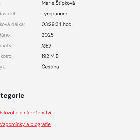
:
Marie Štípková
avatel:
Tympanum
ková délka:
03:29:34 hod.
dáno:
2025
máty:
MP3
ikost:
192 MiB
yk:
Čeština
tegorie
Filozofie a náboženství
Vzpomínky a biografie