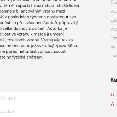
Čte
. Téměř reportážní až naturalistické líčení
spojeno s bilancováním vztahu mezi
Vyd
aží v posledních týdnech poskytnout své
Cel
řenést se přes všechno špatné, připravit jí
o velké duchovní cvičení. Autorka je
Vy
divost ve vztahu k matce jí umožní
For
lší, toxických vztahů. Vystupuje tak za
ou emancipaci, jež vykračují zpoza Stínu,
Vel
ně pořád něhu, láskyplnost, soucit,
Jaz
tčino fyzické chátrání.
Ka
00:24:50
00:21:58