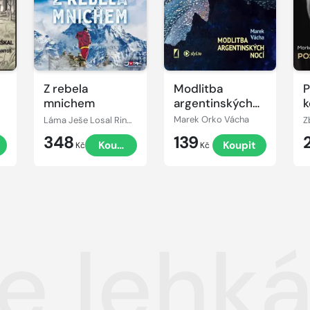
Z rebela
Modlitba
P
mnichem
argentinských
k
nocí
Láma Ješe Losal Rinpočhe
Marek Orko Vácha
348
139
t
Koupit
Koupit
Kč
Kč
ce lehk