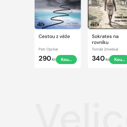
Cestou z věže
Sokrates na
rovníku
Petr Opršal
Tomáš Zmeškal
290
340
Koupit
Koupi
Kč
Kč
Veli