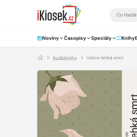
Přejít na hlavní obsah
VYHLEDÁVÁNÍ
Hlavní navigace
Noviny
Časopisy
Speciály
Knihy
Audioknihy
Velice lehká smrt