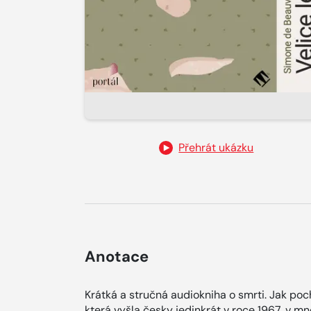
Přehrát ukázku
Anotace
Krátká a stručná audiokniha o smrti. Jak poch
která vyšla česky jedinkrát v roce 1967, v m