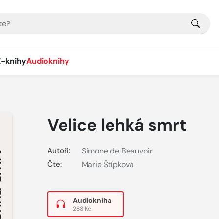
E-knihy
Audioknihy
Velice lehká smrt
Autoři:
Simone de Beauvoir
Čte:
Marie Štípková
Audiokniha
288 Kč