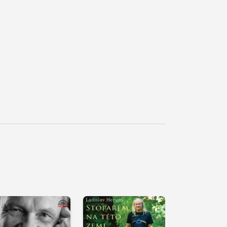
řehrát
kázku