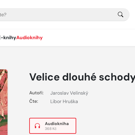
E-knihy
Audioknihy
Velice dlouhé schod
Autoři:
Jaroslav Velinský
Čte:
Libor Hruška
Audiokniha
368 Kč