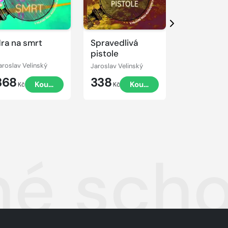
Přehrát
ukázku
Další
ra na smrt
Spravedlivá
Strašidlo
pistole
minulosti
aroslav Velinský
Jaroslav Velinský
Jaroslav Veli
368
338
368
Koupit
Koupit
Kč
Kč
Kč
hé sch