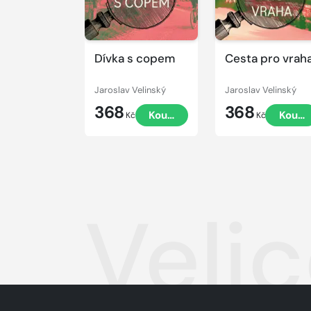
Dívka s copem
Cesta pro vrah
Jaroslav Velinský
Jaroslav Velinský
368
368
Koupit
Koupi
Kč
Kč
Veli