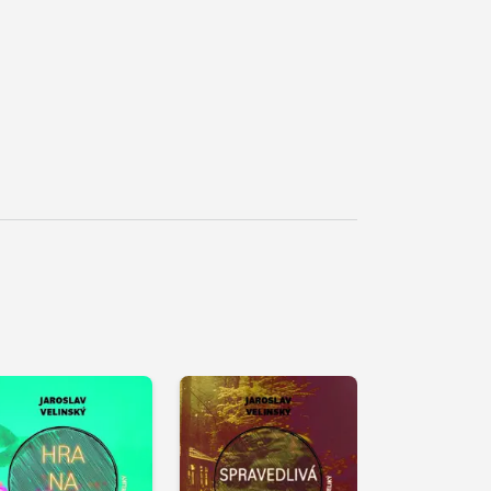
řehrát
kázku