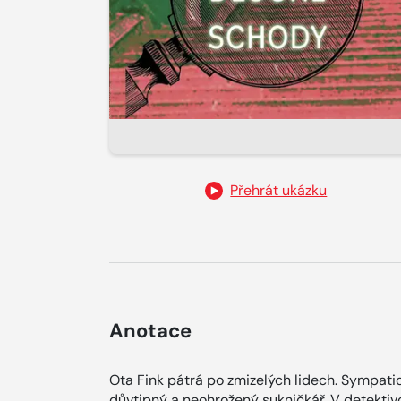
Přehrát ukázku
Anotace
Ota Fink pátrá po zmizelých lidech. Sympatick
důvtipný a neohrožený sukničkář. V detektiv