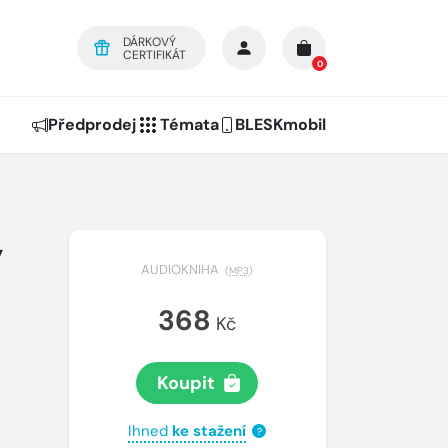
DÁRKOVÝ
CERTIFIKÁT
0
Předprodej
Témata
BLESKmobil
y
AUDIOKNIHA
(
MP3
)
368
Kč
Koupit
Ihned
ke stažení
?