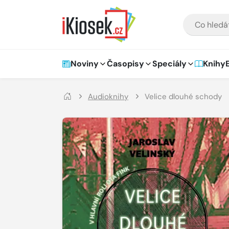
Přejít na hlavní obsah
VYHLEDÁVÁNÍ
Hlavní navigace
Noviny
Časopisy
Speciály
Knihy
Audioknihy
Velice dlouhé schody