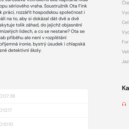
Čte
opu sériového vraha. Soustružník Ota Fink
k práci, rozzářit hospodskou společnost i
Vyd
lí na to, aby si dokázal dát dvě a dvě
Cel
kytuje tolik záhad, do jejichž objasnění
mizelých lidech, a co se nestane? Ota se
Vy
ab příběhu ale není v rozplétání
For
příjemná ironie, bystrý úsudek i chlapská
né detektivní školy.
Vel
Jaz
Ka
0:07:38
0:12:17
0:10:10