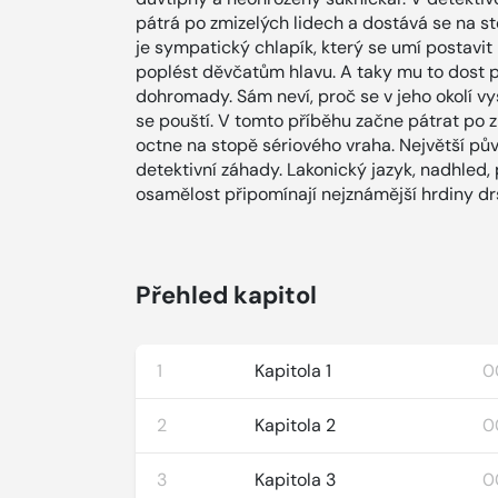
pátrá po zmizelých lidech a dostává se na st
je sympatický chlapík, který se umí postavit 
poplést děvčatům hlavu. A taky mu to dost pá
dohromady. Sám neví, proč se v jeho okolí vys
se pouští. V tomto příběhu začne pátrat po z
octne na stopě sériového vraha. Největší pův
detektivní záhady. Lakonický jazyk, nadhled, 
osamělost připomínají nejznámější hrdiny drs
Přehled kapitol
1
Kapitola 1
0
2
Kapitola 2
0
3
Kapitola 3
0