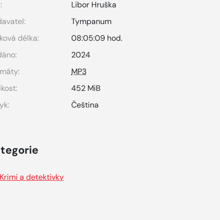
:
Libor Hruška
avatel:
Tympanum
ková délka:
08:05:09 hod.
dáno:
2024
máty:
MP3
ikost:
452 MiB
yk:
Čeština
tegorie
Krimi a detektivky