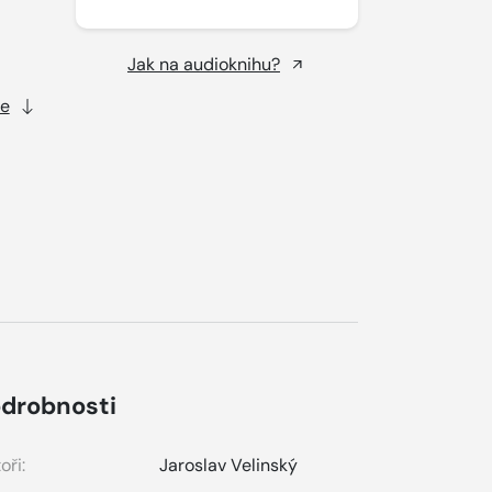
Jak na audioknihu?
ce
drobnosti
oři:
Jaroslav Velinský