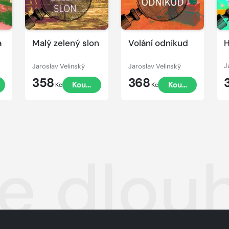
a
Malý zelený slon
Volání odnikud
H
Jaroslav Velinský
Jaroslav Velinský
J
358
368
t
Koupit
Koupit
Kč
Kč
ce dlou