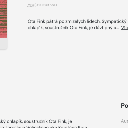
MP3
(08:05:09 hod.)
Ota Fink pátrá po zmizelých lidech. Sympatický
chlapík, soustružník Ota Fink, je důvtipný a...
Ví
Po
Aut
ý chlapík, soustružník Ota Fink, je
ce Jaroslava Velinského aka Kapitána Kida