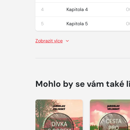
4
Kapitola 4
0
5
Kapitola 5
0
Zobrazit více
Mohlo by se vám také l
Přehrát
Přehrát
ukázku
ukázku