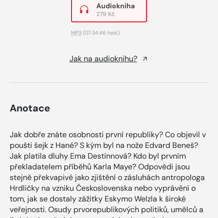
Audiokniha
279 Kč
MP3
(07:34:46 hod.)
Jak na audioknihu?
Anotace
Jak dobře znáte osobnosti první republiky? Co objevil v
poušti šejk z Hané? S kým byl na nože Edvard Beneš?
Jak platila dluhy Ema Destinnová? Kdo byl prvním
překladatelem příběhů Karla Maye? Odpovědi jsou
stejně překvapivé jako zjištění o zásluhách antropologa
Hrdličky na vzniku Československa nebo vyprávění o
tom, jak se dostaly zážitky Eskymo Welzla k široké
veřejnosti. Osudy prvorepublikových politiků, umělců a