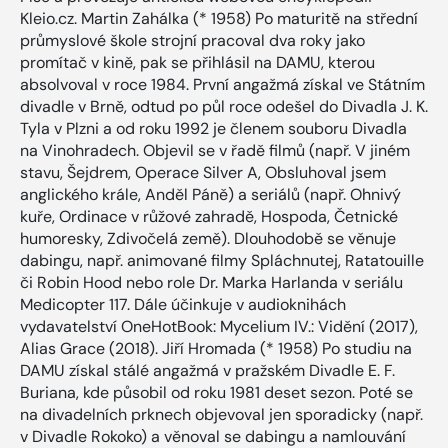
Kleio.cz. Martin Zahálka (* 1958) Po maturitě na střední
průmyslové škole strojní pracoval dva roky jako
promítač v kině, pak se přihlásil na DAMU, kterou
absolvoval v roce 1984. První angažmá získal ve Státním
divadle v Brně, odtud po půl roce odešel do Divadla J. K.
Tyla v Plzni a od roku 1992 je členem souboru Divadla
na Vinohradech. Objevil se v řadě filmů (např. V jiném
stavu, Šejdrem, Operace Silver A, Obsluhoval jsem
anglického krále, Anděl Páně) a seriálů (např. Ohnivý
kuře, Ordinace v růžové zahradě, Hospoda, Četnické
humoresky, Zdivočelá země). Dlouhodobě se věnuje
dabingu, např. animované filmy Spláchnutej, Ratatouille
či Robin Hood nebo role Dr. Marka Harlanda v seriálu
Medicopter 117. Dále účinkuje v audioknihách
vydavatelství OneHotBook: Mycelium IV.: Vidění (2017),
Alias Grace (2018). Jiří Hromada (* 1958) Po studiu na
DAMU získal stálé angažmá v pražském Divadle E. F.
Buriana, kde působil od roku 1981 deset sezon. Poté se
na divadelních prknech objevoval jen sporadicky (např.
v Divadle Rokoko) a věnoval se dabingu a namlouvání