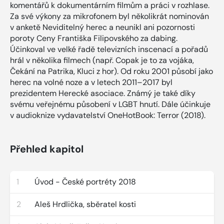
komentářů k dokumentárním filmům a práci v rozhlase.
Za své výkony za mikrofonem byl několikrát nominován
v anketě Neviditelný herec a neunikl ani pozornosti
poroty Ceny Františka Filipovského za dabing.
Účinkoval ve velké řadě televizních inscenací a pořadů
hrál v několika filmech (např. Copak je to za vojáka,
Čekání na Patrika, Kluci z hor). Od roku 2001 působí jako
herec na volné noze a v letech 2011–2017 byl
prezidentem Herecké asociace. Známý je také díky
svému veřejnému působení v LGBT hnutí. Dále účinkuje
v audioknize vydavatelství OneHotBook: Terror (2018).
Přehled kapitol
1
Úvod - České portréty 2018
2
Aleš Hrdlička, sběratel kosti