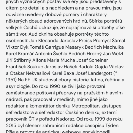
jiných význačných postav své éry jsou představeny s
citem pro detail a s nadhledem a na pravou míru jsou
odvážně uvedeny dobové poměry i charaktery
některých dosud adorovaných hrdinů. Sbírka portrétů
velkých Čechů dokazuje, že nejzajímavější příběhy píše
sám život. Audiokniha obsahuje portréty těchto
osobností: Jan Klecanda Jaroslav Preiss Přemysl Šámal
Viktor Dyk Tomáš Garrigue Masaryk Bedřich Machulka
Karel Kramář Antonín Švehla Bedřich Hrozný Jan Welzl
Jiří Stříbrný Alfons Maria Mucha Josef Scheiner
František Soukup Jaroslav Hašek Radola Gajda Václav
a Otakar Nekvasilovi Karel Baxa Josef Landergott (*
1951) Na FF UK studoval obory historie, latina, řečtina a
asyriologie. Do roku 1990 se živil jako provozní
zaměstnanec poštovní přepravy na pražském hlavním
nádraží, pak pracoval v médiích, mimo jiné jako
redaktor a komentátor deníku Metropolitan, zástupce
šéfredaktora a šéfredaktor Českého deníku, externí
pracovník ČT v pořadu Nadoraz. Od roku 1999 do roku
2015 byl členem zahraniční redakce časopisu Týden.
Píše a provozuje antickou webovou encyklopedii