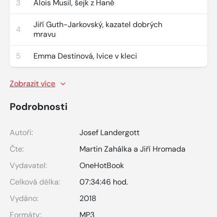
3
Alois Musil, šejk z Hané
Jiří Guth-Jarkovský, kazatel dobrých
4
mravu
5
Emma Destinová, lvice v kleci
Zobrazit více
Podrobnosti
Autoři:
Josef Landergott
Čte:
Martin Zahálka a Jiří Hromada
Vydavatel:
OneHotBook
Celková délka:
07:34:46 hod.
Vydáno:
2018
Formáty:
MP3