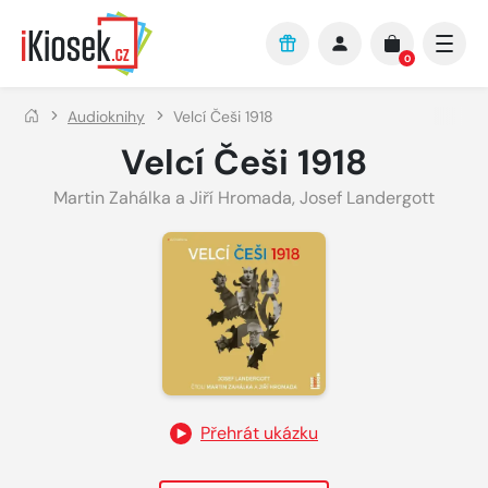
Přejít na hlavní obsah
0
Audioknihy
Velcí Češi 1918
Velcí Češi 1918
Martin Zahálka a Jiří Hromada
,
Josef Landergott
Přehrát ukázku