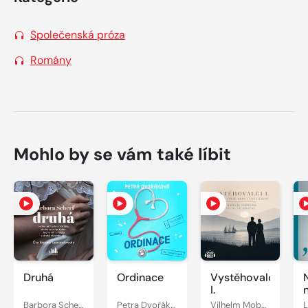
Společenská próza
Romány
Mohlo by se vám také líbit
Druhá
Ordinace
Vystěhovalci
I.
Barbora Scherf
Petra Dvořáková
Vilhelm Moberg