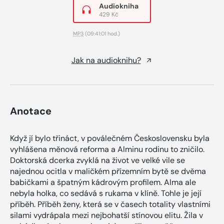
Audiokniha
429 Kč
MP3
(09:41:01 hod.)
Jak na audioknihu?
Anotace
Když jí bylo třináct, v poválečném Československu byla
vyhlášena měnová reforma a Alminu rodinu to zničilo.
Doktorská dcerka zvyklá na život ve velké vile se
najednou ocitla v maličkém přízemním bytě se dvěma
babičkami a špatným kádrovým profilem. Alma ale
nebyla holka, co sedává s rukama v klíně. Tohle je její
příběh. Příběh ženy, která se v časech totality vlastními
silami vydrápala mezi nejbohatší stínovou elitu. Žila v