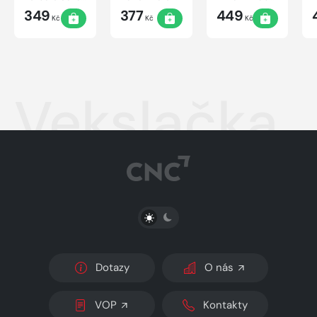
349
377
449
Kč
Kč
Kč
Vekslačka
PŘEPNOUT SVĚTLÝ/TMAVÝ REŽIM
Dotazy
O nás
VOP
Kontakty