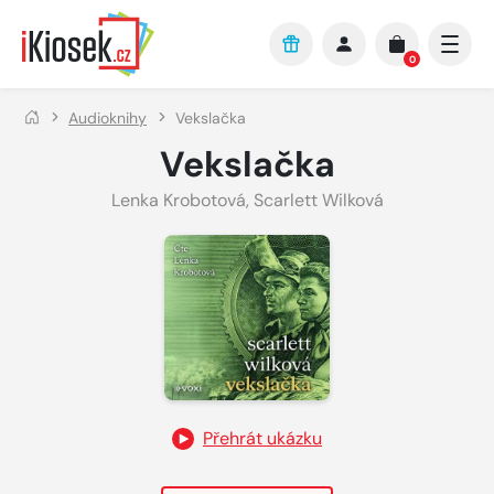
Přejít na hlavní obsah
0
Audioknihy
Vekslačka
Vekslačka
Lenka Krobotová
,
Scarlett Wilková
Přehrát ukázku