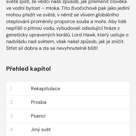
světě zjistí, že vědci našli způsob, jak přeměnit člověka
ve vodní bytost – mloka. Tito živočichové pak jako jediní
mohou přežít ve světě, v němž se vlivem globálního
oteplování proměnily proporce souše a moře. Aby lidé
nepřišli o pitnou vodu, vybudovali odsolující hráze z
geneticky upravených korálů. Lord Hawk, který usiluje o
nadvládu nad světem, však našel způsob, jak je zničit.
Střet sil dobra a zla se nevyhnutelně blíží!
Přehled kapitol
1
Rekapitulace
2
Prosba
3
Psanci
4
Jiný svět