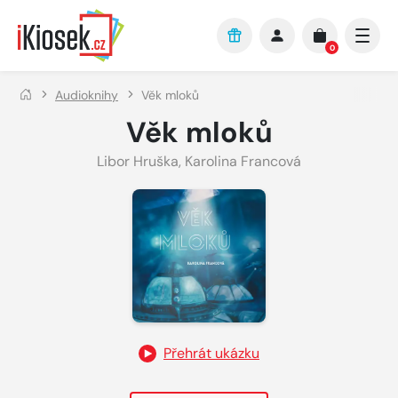
Přejít na hlavní obsah
0
Audioknihy
Věk mloků
Věk mloků
Libor Hruška
,
Karolina Francová
Přehrát ukázku