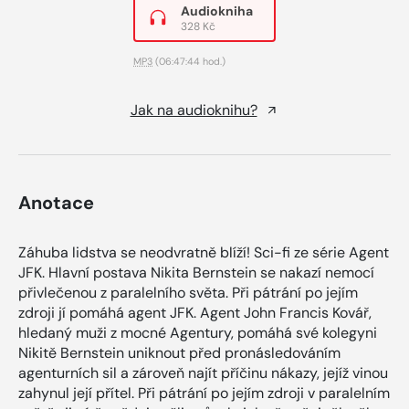
Audiokniha
328 Kč
MP3
(06:47:44 hod.)
Jak na audioknihu?
Anotace
Záhuba lidstva se neodvratně blíží! Sci-fi ze série Agent
JFK. Hlavní postava Nikita Bernstein se nakazí nemocí
přivlečenou z paralelního světa. Při pátrání po jejím
zdroji jí pomáhá agent JFK. Agent John Francis Kovář,
hledaný muži z mocné Agentury, pomáhá své kolegyni
Nikitě Bernstein uniknout před pronásledováním
agenturních sil a zároveň najít příčinu nákazy, jejíž vinou
zahynul její přítel. Při pátrání po jejím zdroji v paralelním