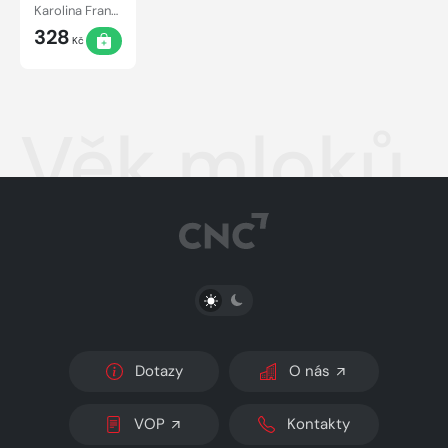
Karolina Francová
328
Kč
Věk mloků
PŘEPNOUT SVĚTLÝ/TMAVÝ REŽIM
Dotazy
O nás
VOP
Kontakty