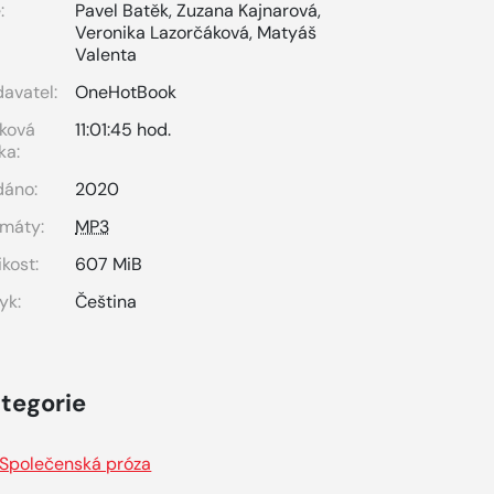
:
Pavel Batěk
,
Zuzana Kajnarová
,
Veronika Lazorčáková
,
Matyáš
Valenta
avatel:
OneHotBook
ková
11:01:45 hod.
ka:
dáno:
2020
máty:
MP3
ikost:
607 MiB
yk:
Čeština
tegorie
Společenská próza