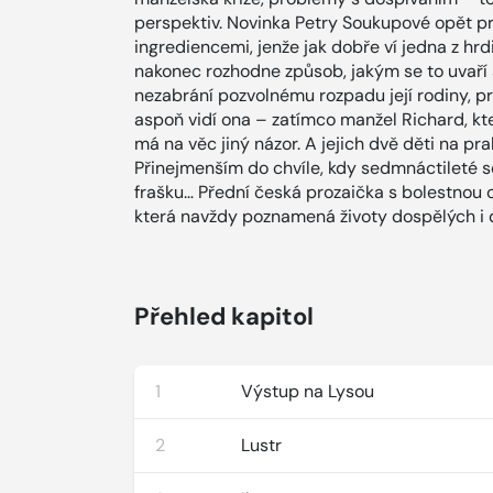
perspektiv. Novinka Petry Soukupové opět p
ingrediencemi, jenže jak dobře ví jedna z hrd
nakonec rozhodne způsob, jakým se to uvaří a
nezabrání pozvolnému rozpadu její rodiny, pro
aspoň vidí ona – zatímco manžel Richard, kte
má na věc jiný názor. A jejich dvě děti na p
Přinejmenším do chvíle, kdy sedmnáctileté so
frašku… Přední česká prozaička s bolestnou o
která navždy poznamená životy dospělých i d
Přehled kapitol
1
Výstup na Lysou
2
Lustr