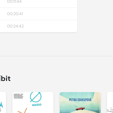
00:11:44
00:20:41
00:24:42
íbit
Přehrát
Přehrát
ukázku
ukázku