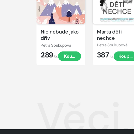
Nic nebude jako
Marta děti
dřív
nechce
Petra Soukupová
Petra Soukupová
289
387
Koupit
Koupit
Kč
Kč
Věci,