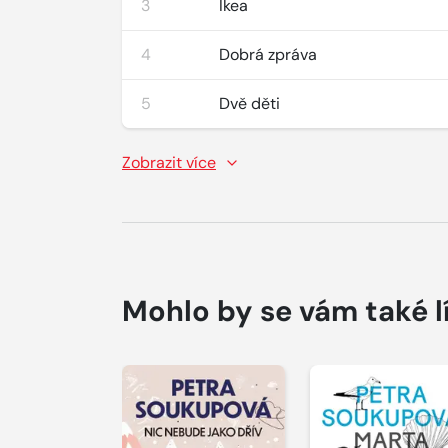
3
Ikea
4
Dobrá zpráva
5
Dvě děti
Zobrazit více
Mohlo by se vám také l
Přehrát
Přehrát
ukázku
ukázku