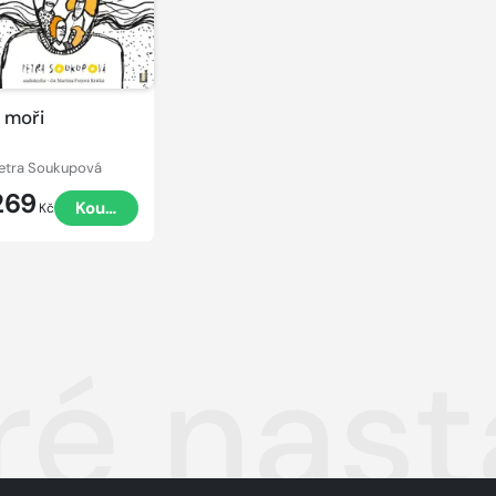
 moři
etra Soukupová
269
Koupit
Kč
ré nast