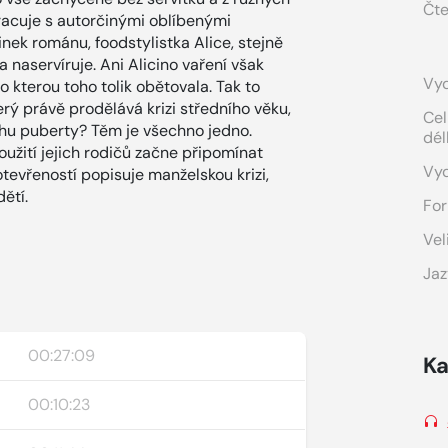
Čte
racuje s autorčinými oblíbenými
inek románu, foodstylistka Alice, stejně
 naservíruje. Ani Alicino vaření však
Vyd
 kterou toho tolik obětovala. Tak to
rý právě prodělává krizi středního věku,
Cel
rahu puberty? Těm je všechno jedno.
dél
užití jejich rodičů začne připomínat
Vy
tevřeností popisuje manželskou krizi,
ětí.
For
Vel
Jaz
00:27:09
Ka
00:10:23