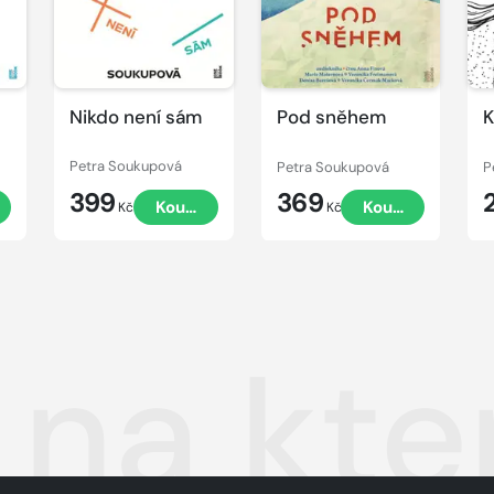
Nikdo není sám
Pod sněhem
K
Petra Soukupová
Petra Soukupová
P
399
369
Koupit
Koupit
Kč
Kč
 na kte