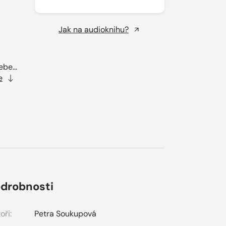
Jak na audioknihu?
sebe…
e
drobnosti
oři:
Petra Soukupová