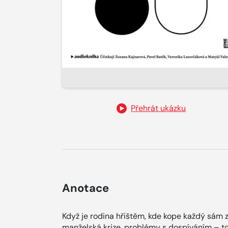
Přehrát ukázku
Anotace
Když je rodina hřištěm, kde kope každý sám z
manželská krize, problémy s dospíváním – to