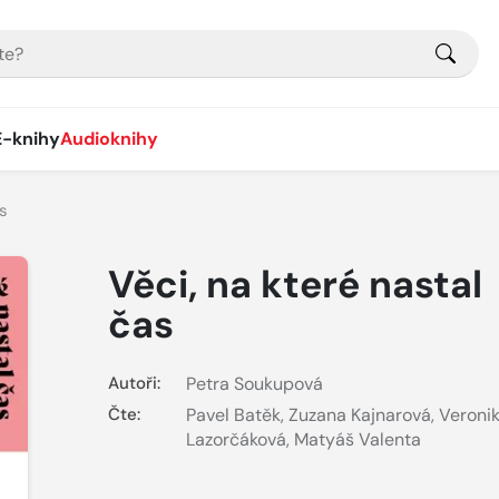
E-knihy
Audioknihy
as
Věci, na které nastal
čas
Autoři:
Petra Soukupová
Čte:
Pavel Batěk
,
Zuzana Kajnarová
,
Veroni
Lazorčáková
,
Matyáš Valenta