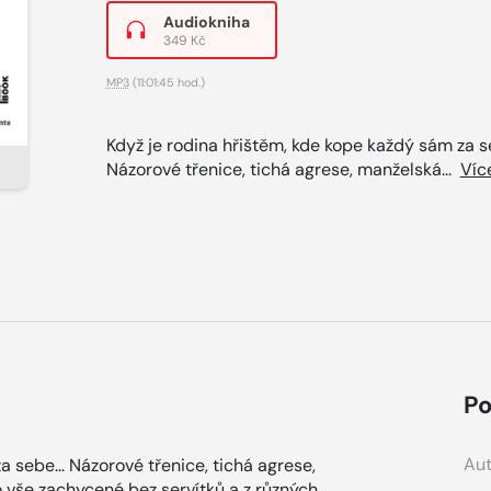
Audiokniha
349 Kč
MP3
(11:01:45 hod.)
Když je rodina hřištěm, kde kope každý sám za 
Názorové třenice, tichá agrese, manželská...
Víc
Po
Aut
a sebe… Názorové třenice, tichá agrese,
 vše zachycené bez servítků a z různých