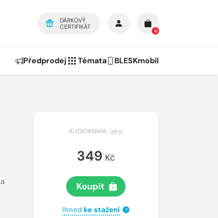
DÁRKOVÝ
CERTIFIKÁT
0
Předprodej
Témata
BLESKmobil
AUDIOKNIHA
(
MP3
)
349
Kč
ka
Koupit
Ihned
ke stažení
?