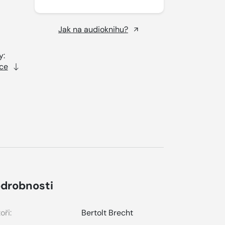
Jak na audioknihu?
y:
ce
drobnosti
oři:
Bertolt Brecht