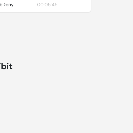
né ženy
00:05:45
íbit