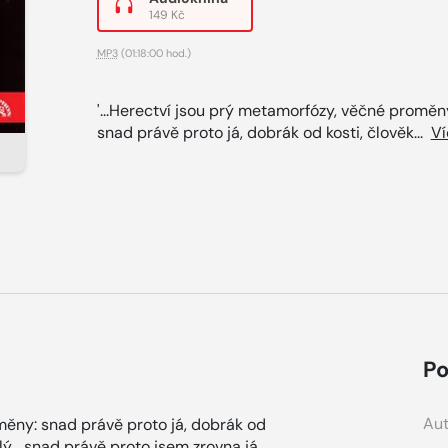
149 Kč
MP3
(01:18:00 hod.)
'...Herectví jsou prý metamorfózy, věčné proměn
snad právě proto já, dobrák od kosti, člověk...
Ví
Po
Aut
měny: snad právě proto já, dobrák od
lý... snad právě proto jsem zrovna já