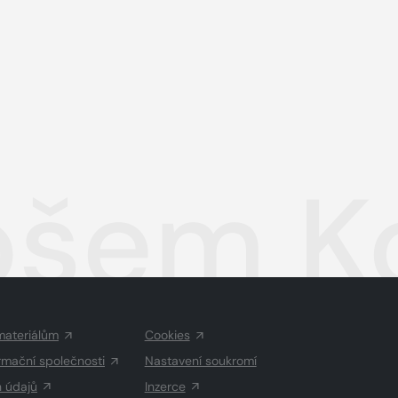
lošem 
materiálům
Cookies
rmační společnosti
Nastavení soukromí
h údajů
Inzerce