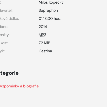
:
Miloš Kopecký
avatel:
Supraphon
ková délka:
01:18:00 hod.
dáno:
2014
máty:
MP3
ikost:
72 MiB
yk:
Čeština
tegorie
Vzpomínky a biografie