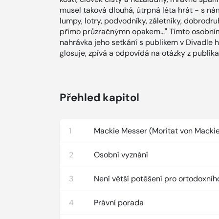
musel taková dlouhá, útrpná léta hrát - s 
lumpy, lotry, podvodníky, záletníky, dobrodru
přímo průzračnýmn opakem..." Tímto osobní
nahrávka jeho setkání s publikem v Divadle h
glosuje, zpívá a odpovídá na otázky z publika
Přehled kapitol
1
Mackie Messer (Moritat von Macki
2
Osobní vyznání
3
Není větší potěšení pro ortodoxní
4
Právní porada