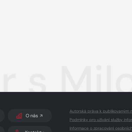
r s Mi
Autorská práva k publikovaným 
O nás
Podmínky pro užívání služby info
Informace o zpracování osobníc