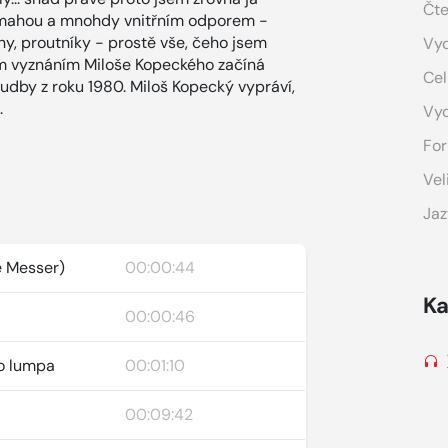
Čte
námahou a mnohdy vnitřním odporem -
hy, proutníky - prostě vše, čeho jsem
Vyd
m vyznáním Miloše Kopeckého začíná
Cel
udby z roku 1980. Miloš Kopecký vypráví,
.
Vy
For
Vel
Jaz
e Messer)
00:00:44
Ka
00:00:46
ho lumpa
00:01:10
00:09:42