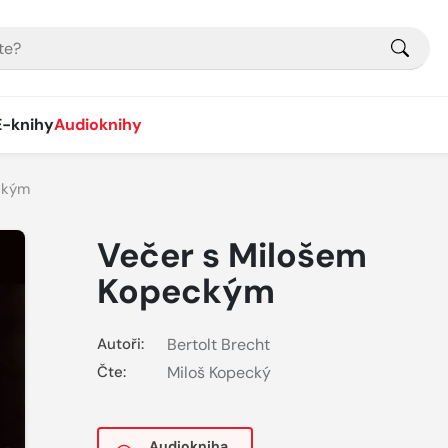
E-knihy
Audioknihy
ckým
Večer s Milošem
Kopeckým
Autoři:
Bertolt Brecht
Čte:
Miloš Kopecký
Audiokniha