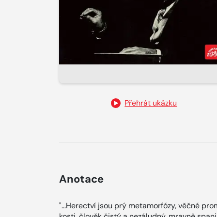
Přehrát ukázku
Anotace
"...Herectví jsou prý metamorfózy, věčné pro
kosti, člověk čistý a nezáludný, mravně spani