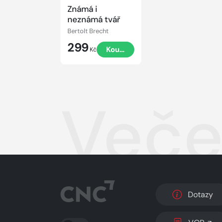
Známá i
neznámá tvář
Bertolt Brecht
299
Koupit
Kč
Veče
Dotazy
PŘEPNOUT SVĚTLÝ/TMAVÝ REŽIM