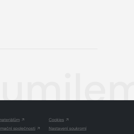
humilem
materiálům
Cookies
rmační společnosti
Nastavení soukromí