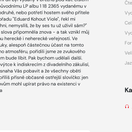
Čte
ůvodnímu LP albu 1 18 2365 vydanému v
odruhé, nebo potřetí hostem svého přítele
Vyd
adu "Eduard Kohout Viole", řekl mi
Cel
, nemyslíš, že by ses tu už uživil sám?"
slova připomněla znova - a tak vznikl můj
Vy
mu herecké i neherecké veřejnosti. Ve
For
z ruky, alespoň částečnou účast na tomto
eho atmosféru, pořídili jsme ze zvukového
Vel
m bude líbit. Pak bychom udělali další.
Jaz
tce k indiskrecím z divadelního zákulisí,
á snaha Vás pobavit a že všechny oběti
íliš přísně občasné ostřejší slovíčko: jen
ovům mohl upírat právo na existenci v
Ka
ka