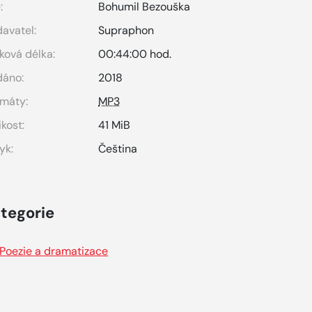
:
Bohumil Bezouška
avatel:
Supraphon
ková délka:
00:44:00 hod.
dáno:
2018
máty:
MP3
ikost:
41 MiB
yk:
Čeština
tegorie
Poezie a dramatizace