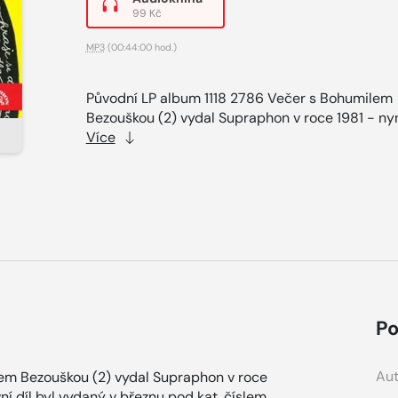
99 Kč
MP3
(00:44:00 hod.)
Původní LP album 1118 2786 Večer s Bohumilem
Bezouškou (2) vydal Supraphon v roce 1981 - nyní
Více
Po
Aut
em Bezouškou (2) vydal Supraphon v roce
vní díl byl vydaný v březnu pod kat. číslem