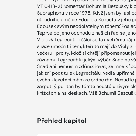
VT 0413-2) Komentář Bohumila Bezoušky k p
Supraphonu v roce 1978: Když jsem byl asi p
národního umělce Eduarda Kohouta v jeho poř
Edoušek svým neodolatelným tónem:"Poslechni
Teprve po jeho odchodu z našich řad se jeho 
Violový Legrecitál, těšící se tak velkému záj
snaze umožnit i těm, kteří to mají do Violy 
večeru i pro ty, kdož si chtějí připomenout j
záznamu Legrecitálu jakýsi výběr. Snad se vá
Snad ani nemusím zdůrazňovat, že mne k "pový
jak zní podtitulek Legrecitálu, vedla upřímn
svého klevetění mám ze srdce rád. Nesuďte př
zarputilý puritán by těmto neustále živým sl
knížkách a na deskách. Váš Bohumil Bezouš
Přehled kapitol