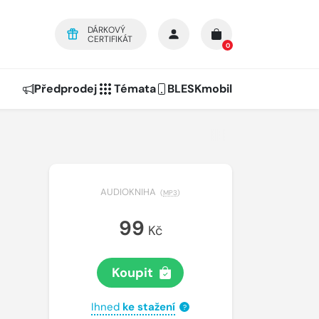
DÁRKOVÝ
CERTIFIKÁT
0
Předprodej
Témata
BLESKmobil
AUDIOKNIHA
(
MP3
)
99
Kč
Koupit
Ihned
ke stažení
?