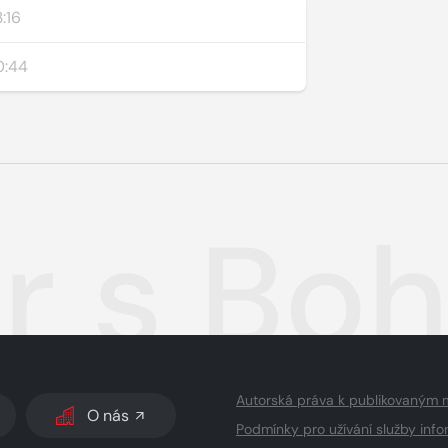
:16
0:44
r s Bo
Autorská práva k publikovaným 
O nás
Podmínky pro užívání služby info