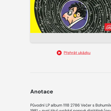
Přehrát ukázku
Anotace
Původní LP album 1118 2786 Večer s Bohumil
1981 - nyní titul vychází poprvé digitálně (pr