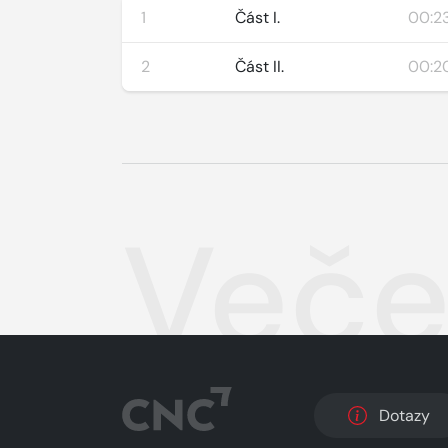
1
Část I.
00:23
2
Část II.
00:2
Veče
Dotazy