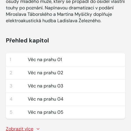
osudy mladého muže, který se propadl do osidel vlastní
touhy po poznání. Napínavou dramatizaci v podání
Miroslava Táborského a Martina Myšičky doplňuje
elektroakustická hudba Ladislava Železného.
Přehled kapitol
1
Věc na prahu 01
2
Věc na prahu 02
3
Věc na prahu 03
4
Věc na prahu 04
5
Věc na prahu 05
Zobrazit více