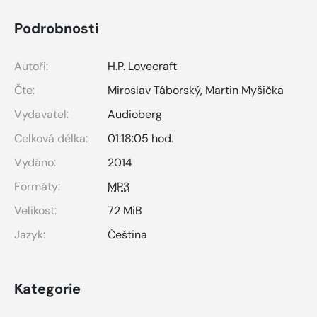
Podrobnosti
Autoři:
H.P. Lovecraft
Čte:
Miroslav Táborský
,
Martin Myšička
Vydavatel:
Audioberg
Celková délka:
01:18:05 hod.
Vydáno:
2014
Formáty:
MP3
Velikost:
72 MiB
Jazyk:
Čeština
Kategorie