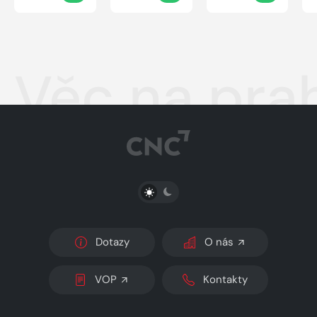
Věc na pra
PŘEPNOUT SVĚTLÝ/TMAVÝ REŽIM
Dotazy
O nás
VOP
Kontakty