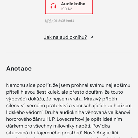
Audiokniha
199 Kč
MP3
(01:18:05 hod.)
Jak na audioknihu?
Anotace
Nemohu sice popřít, že jsem prohnal svému nejlepšímu
příteli hlavou šest kulek, ale přesto doufám, že touto
výpovědí dokážu, že nejsem vrah... Mrazivý příběh
šílenství, věrného přátelství a věcí sahajících za horizont
lidského vědomí. Druhá audiokniha věnovaná velikánovi
hororového žánru H. P. Lovecraftovi je opět ideálním
dárkem pro všechny milovníky napětí. Povídka
situovaná do tajemného prostředí Nové Anglie líčí