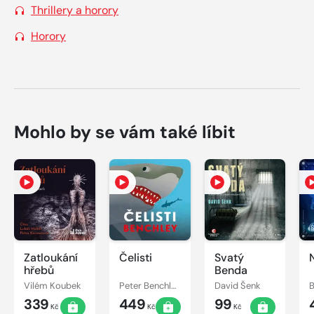
Thrillery a horory
Horory
Mohlo by se vám také líbit
Zatloukání
Čelisti
Svatý
hřebů
Benda
Vilém Koubek
Peter Benchley
David Šenk
B
339
449
99
Kč
Kč
Kč