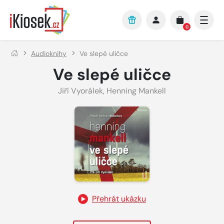
Přejít na hlavní obsah
0
Audioknihy
Ve slepé uličce
Ve slepé uličce
Jiří Vyorálek
,
Henning Mankell
Přehrát ukázku