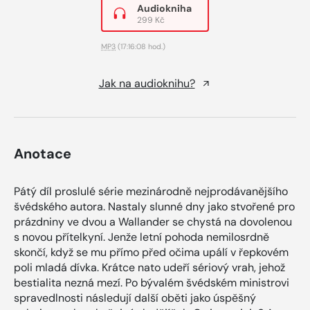
Audiokniha
299 Kč
MP3
(17:16:08 hod.)
Jak na audioknihu?
Anotace
Pátý díl proslulé série mezinárodně nejprodávanějšího
švédského autora. Nastaly slunné dny jako stvořené pro
prázdniny ve dvou a Wallander se chystá na dovolenou
s novou přítelkyní. Jenže letní pohoda nemilosrdně
skončí, když se mu přímo před očima upálí v řepkovém
poli mladá dívka. Krátce nato udeří sériový vrah, jehož
bestialita nezná mezí. Po bývalém švédském ministrovi
spravedlnosti následují další oběti jako úspěšný