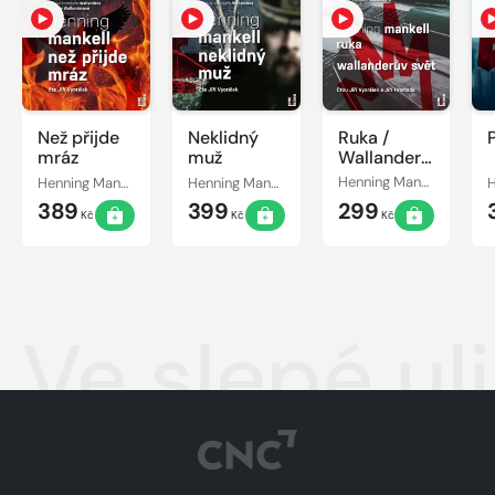
Než přijde
Neklidný
Ruka /
mráz
muž
Wallanderův
svět
Henning Mankell
Henning Mankell
Henning Mankell
389
399
299
Kč
Kč
Kč
Ve slepé ul