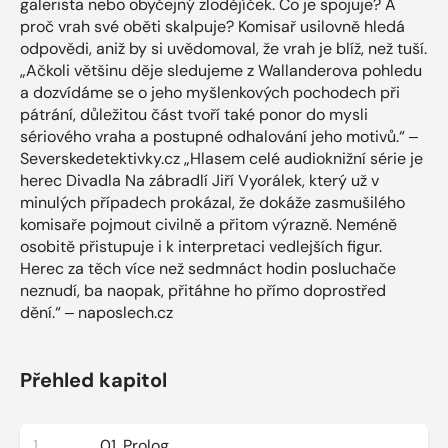
galerista nebo obyčejný zlodějíček. Co je spojuje? A
proč vrah své oběti skalpuje? Komisař usilovně hledá
odpovědi, aniž by si uvědomoval, že vrah je blíž, než tuší.
„Ačkoli většinu děje sledujeme z Wallanderova pohledu
a dozvídáme se o jeho myšlenkových pochodech při
pátrání, důležitou část tvoří také ponor do mysli
sériového vraha a postupné odhalování jeho motivů.“ ‒
Severskedetektivky.cz „Hlasem celé audioknižní série je
herec Divadla Na zábradlí Jiří Vyorálek, který už v
minulých případech prokázal, že dokáže zasmušilého
komisaře pojmout civilně a přitom výrazně. Neméně
osobitě přistupuje i k interpretaci vedlejších figur.
Herec za těch více než sedmnáct hodin posluchače
neznudí, ba naopak, přitáhne ho přímo doprostřed
dění.“ ‒ naposlech.cz
Přehled kapitol
1
01. Prolog