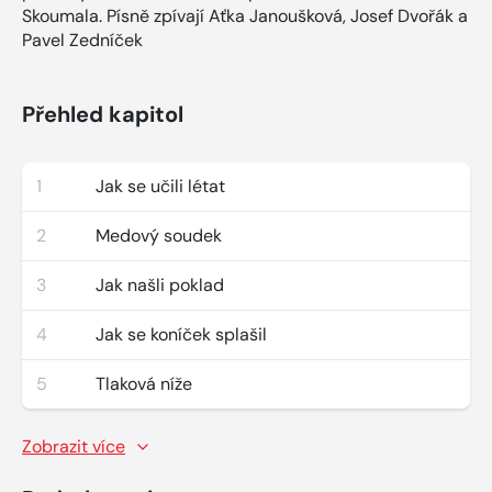
Skoumala. Písně zpívají Aťka Janoušková, Josef Dvořák a
Pavel Zedníček
Přehled kapitol
1
Jak se učili létat
2
Medový soudek
3
Jak našli poklad
4
Jak se koníček splašil
5
Tlaková níže
Zobrazit více