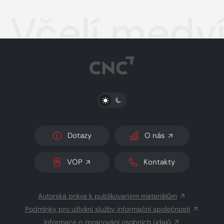
Včelí medv
PŘEPNOUT SVĚTLÝ/TMAVÝ REŽIM
Dotazy
O nás
VOP
Kontakty
Autorská práva k publikovaným materiálům
Podmínky pro užívání služby informační společnosti
Informace o zpracování osobních údajů