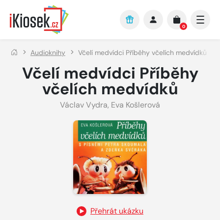
Přejít na hlavní obsah
0
Audioknihy
Včelí medvídci Příběhy včelích medvídků
Včelí medvídci Příběhy
včelích medvídků
Václav Vydra
,
Eva Košlerová
Přehrát ukázku