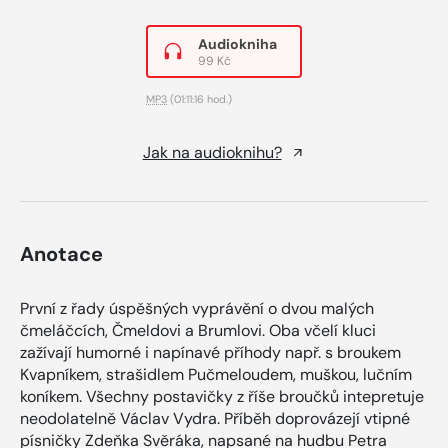
Audiokniha
99 Kč
MP3
(01:11:16 hod.)
Jak na audioknihu?
Anotace
První z řady úspěšných vyprávění o dvou malých
čmeláčcích, Čmeldovi a Brumlovi. Oba včelí kluci
zažívají humorné i napínavé příhody např. s broukem
Kvapníkem, strašidlem Pučmeloudem, muškou, lučním
koníkem. Všechny postavičky z říše broučků intepretuje
neodolatelně Václav Vydra. Příběh doprovázejí vtipné
písničky Zdeňka Svěráka, napsané na hudbu Petra