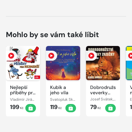
Mohlo by se vám také líbit
Nejlepší
Kubík a
Dobrodružství
příběhy pro
jeho víla
veverky
nejmenší
Zrzečky
k
Vladimír Jiránek, Miloš Kirschner, Eva Košlerová, Josef Lada, Jaroslav Pacovský, Jiří Šebánek, Václav Čtvrtek, František Nepil, Josef Čapek
Svatopluk Skládal, Otakar Brousek, Jiřina Bohdalová, Eva Košlerová, Věra Kubánková, Zdeněk Řehoř
Josef Svátek, Karel Höger, Eva Košlerová, Josef Zeman
E
(Karel
199
119
79
Höger)
Kč
Kč
Kč