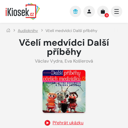
Přejít na hlavní obsah
0
Audioknihy
Včelí medvídci Další příběhy
Včelí medvídci Další
příběhy
Václav Vydra
,
Eva Košlerová
Přehrát ukázku