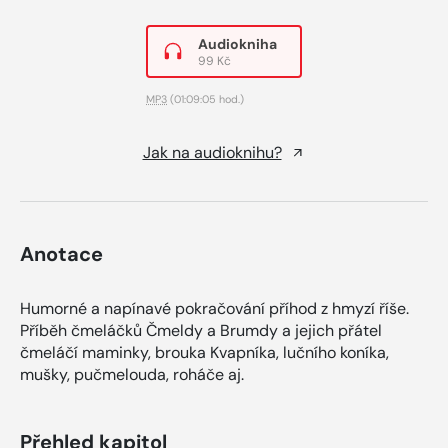
Audiokniha
99 Kč
MP3
(01:09:05 hod.)
Jak na audioknihu?
Anotace
Humorné a napínavé pokračování příhod z hmyzí říše.
Příběh čmeláčků Čmeldy a Brumdy a jejich přátel
čmeláčí maminky, brouka Kvapníka, lučního koníka,
mušky, pučmelouda, roháče aj.
Přehled kapitol