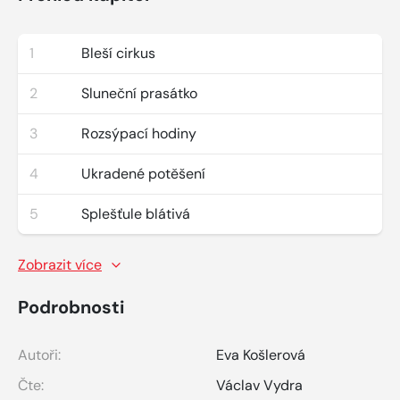
1
Bleší cirkus
2
Sluneční prasátko
3
Rozsýpací hodiny
4
Ukradené potěšení
5
Splešťule blátivá
Zobrazit více
Podrobnosti
Autoři:
Eva Košlerová
Čte:
Václav Vydra