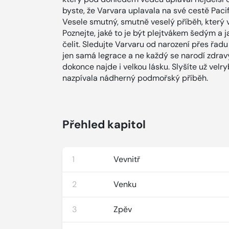
byste, že Varvara uplavala na své cestě Pac
Vesele smutný, smutně veselý příběh, který v
Poznejte, jaké to je být plejtvákem šedým a
čelit. Sledujte Varvaru od narození přes řadu
jen samá legrace a ne každý se narodí zdra
dokonce najde i velkou lásku. Slyšíte už velr
nazpívala nádherný podmořský příběh.
Přehled kapitol
1
Vevnitř
2
Venku
3
Zpěv