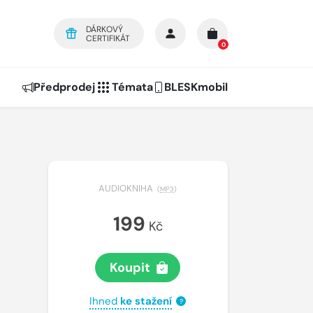
DÁRKOVÝ
CERTIFIKÁT
0
Předprodej
Témata
BLESKmobil
AUDIOKNIHA
(
MP3
)
199
Kč
Koupit
Ihned
ke stažení
?