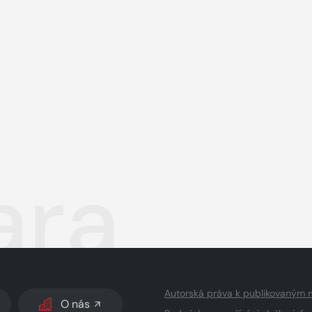
ara
Autorská práva k publikovaným 
O nás