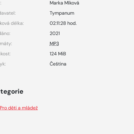
:
Marka Míková
avatel:
Tympanum
ková délka:
02:11:28 hod.
dáno:
2021
máty:
MP3
ikost:
124 MiB
yk:
Čeština
tegorie
Pro děti a mládež