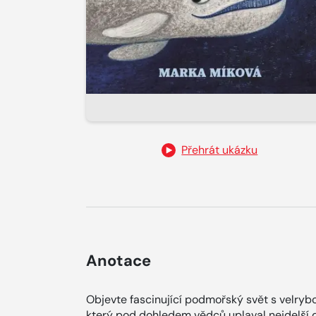
Přehrát ukázku
Anotace
Objevte fascinující podmořský svět s velrybo
který pod dohledem vědců uplaval nejdelší dr