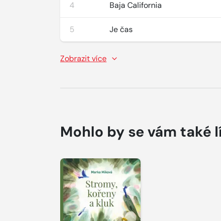
4
Baja California
5
Je čas
Zobrazit více
Mohlo by se vám také l