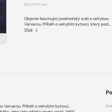
MP3
(02:11:28 hod.)
Objevte fascinující podmořský svět s velrybou
Varvarou. Příběh o velrybím kytovci, který pod...
Více
Po
Aut
u Varvarou. Příběh o velrybím kytovci,
áhu, jakou kdy nějaký savec urazil. Věřili