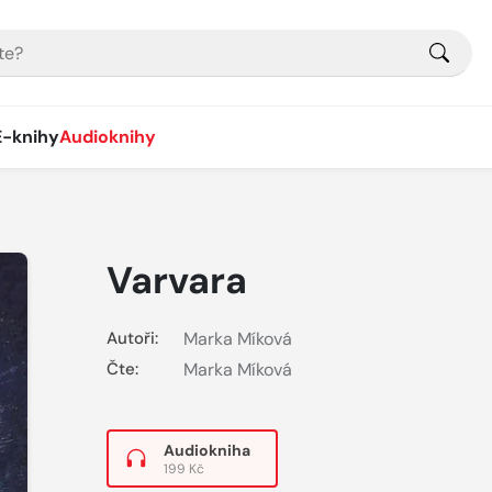
E-knihy
Audioknihy
Varvara
Autoři:
Marka Míková
Čte:
Marka Míková
Audiokniha
199 Kč