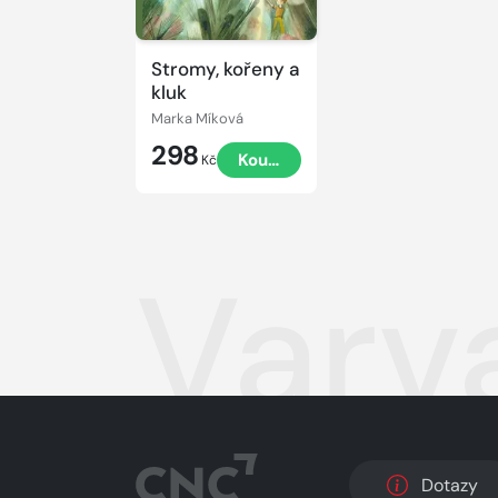
Stromy, kořeny a
kluk
Marka Míková
298
Koupit
Kč
Varv
Dotazy