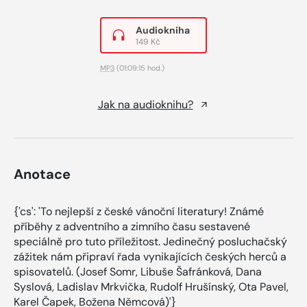
Audiokniha
149 Kč
MP3
(01:09:15 hod.)
Jak na audioknihu?
Anotace
{'cs': 'To nejlepší z české vánoční literatury! Známé
příběhy z adventního a zimního času sestavené
speciálně pro tuto příležitost. Jedinečný posluchačský
zážitek nám připraví řada vynikajících českých herců a
spisovatelů. (Josef Somr, Libuše Šafránková, Dana
Syslová, Ladislav Mrkvička, Rudolf Hrušínský, Ota Pavel,
Karel Čapek, Božena Němcová)'}