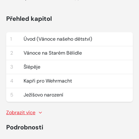
Přehled kapitol
1
Úvod (Vánoce našeho dětství)
2
Vánoce na Starém Bělidle
3
Šlépěje
4
Kapři pro Wehrmacht
5
Ježíšovo narození
Zobrazit více
Podrobnosti