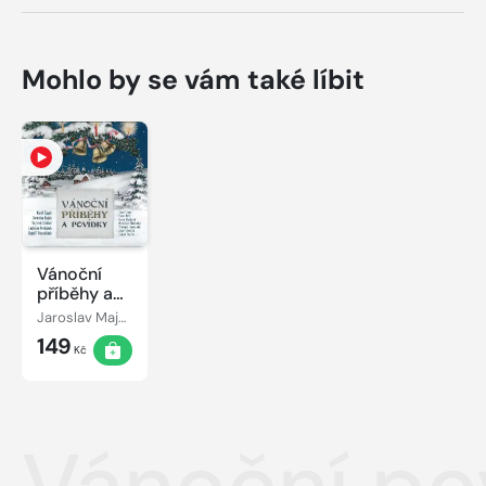
Mohlo by se vám také líbit
Vánoční
příběhy a
povídky
Jaroslav Major
149
Kč
Vánoční po