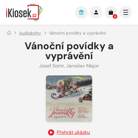
Přejít na hlavní obsah
0
Audioknihy
Vánoční povídky a vyprávění
Vánoční povídky a
vyprávění
Josef Somr
,
Jaroslav Major
Přehrát ukázku