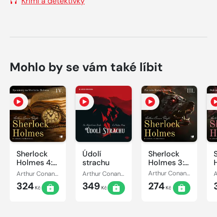
Krimi a detektivky
Mohlo by se vám také líbit
Sherlock
Údolí
Sherlock
Holmes 4:
strachu
Holmes 3:
Spomienky
Pes rodu
Arthur Conan Doyle
Arthur Conan Doyle
Arthur Conan Doyle
na
Baskervillovcov
324
349
274
Sherlocka
Kč
Kč
Kč
Holmesa