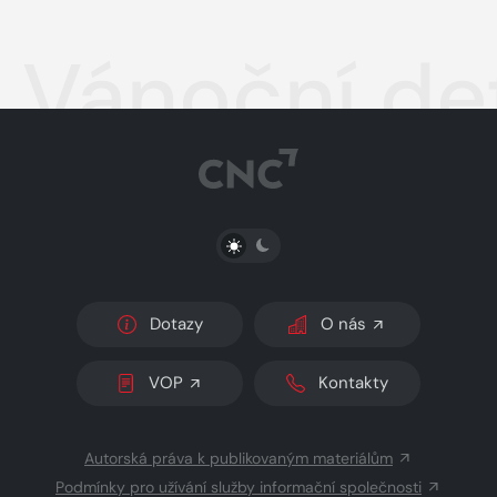
Vánoční de
PŘEPNOUT SVĚTLÝ/TMAVÝ REŽIM
Dotazy
O nás
VOP
Kontakty
Autorská práva k publikovaným materiálům
Podmínky pro užívání služby informační společnosti