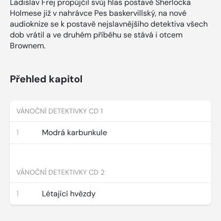
Ladislav Frej propůjčil svůj hlas postavě Sherlocka
Holmese již v nahrávce Pes baskervillský, na nové
audioknize se k postavě nejslavnějšího detektiva všech
dob vrátil a ve druhém příběhu se stává i otcem
Brownem.
Přehled kapitol
VÁNOČNÍ DETEKTIVKY CD 1
1
Modrá karbunkule
VÁNOČNÍ DETEKTIVKY CD 2
1
Létající hvězdy