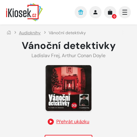
Přejít na hlavní obsah
0
Audioknihy
Vánoční detektivky
Vánoční detektivky
Ladislav Frej
,
Arthur Conan Doyle
Přehrát ukázku