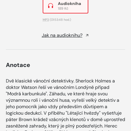
Audiokniha
189 Kč
MP3
(01:53:48 hod.)
Jak na audioknihu?
Anotace
Dvě klasické vánoční detektivky. Sherlock Holmes a
doktor Watson řeší ve vánočním Londýně případ
"Modrá karbunkule". Záhadu, ve které hraje svou
významnou roli i vánoční husa, vyřeší velký detektiv a
jeho pomocník jako vždy především důvtipem a
logickou dedukcí. V příběhu "Létající hvězdy" vyšetřuje
páter Brown krádež vzácných klenotů v domě uprostřed
zasněžené zahrady, který je plný podezřelých. Herec