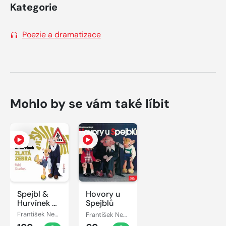
Kategorie
Poezie a dramatizace
Mohlo by se vám také líbit
Spejbl &
Hovory u
Hurvínek a
Spejblů
Zlatá zebra
František Nepil
František Nepil