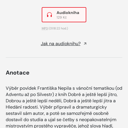
Audiokniha
129 Kč
MP3
(01:18:22 hod.)
Jak na audioknihu?
Anotace
Výběr povídek Františka Nepila s vánoční tematikou (od
Adventu až po Silvestr) z knih Dobré a ještě lepší jitro,
Dobrou a ještě lepší neděli, Dobrá a ještě lepší jitra a
Hledání radosti. Výběr připravil a dramaturgicky
sestavil sám autor, a poté se samozřejmě osobně
dostavil do studia a ujal se četby s neopakovatelným
mistrovstvím prostého vypravěče, jehož slova hladí,