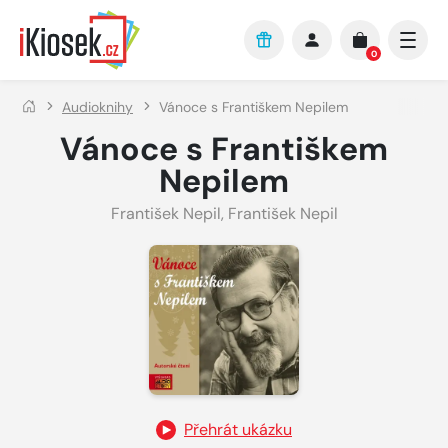
Přejít na hlavní obsah
0
Audioknihy
Vánoce s Františkem Nepilem
Vánoce s Františkem
Nepilem
František Nepil
,
František Nepil
Přehrát ukázku