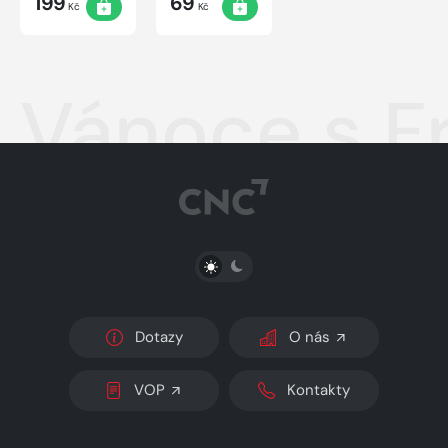
199
69
Kč
Kč
Vánoce s F
PŘEPNOUT SVĚTLÝ/TMAVÝ REŽIM
Dotazy
O nás
VOP
Kontakty