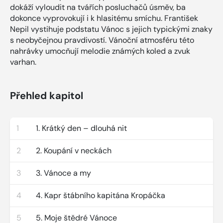
dokáží vyloudit na tvářích posluchačů úsměv, ba
dokonce vyprovokují i k hlasitému smíchu. František
Nepil vystihuje podstatu Vánoc s jejich typickými znaky
s neobyčejnou pravdivostí. Vánoční atmosféru této
nahrávky umocňují melodie známých koled a zvuk
varhan.
Přehled kapitol
1
1. Krátký den – dlouhá nit
2
2. Koupání v neckách
3
3. Vánoce a my
4
4. Kapr štábního kapitána Kropáčka
5
5. Moje štědré Vánoce