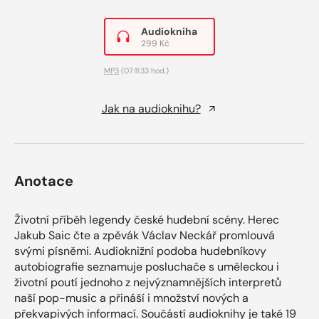
Audiokniha
299 Kč
MP3
(07:11:33 hod.)
Jak na audioknihu?
Anotace
Životní příběh legendy české hudební scény. Herec
Jakub Saic čte a zpěvák Václav Neckář promlouvá
svými písněmi. Audioknižní podoba hudebníkovy
autobiografie seznamuje posluchače s uměleckou i
životní poutí jednoho z nejvýznamnějších interpretů
naší pop-music a přináší i množství nových a
překvapivých informací. Součástí audioknihy je také 19