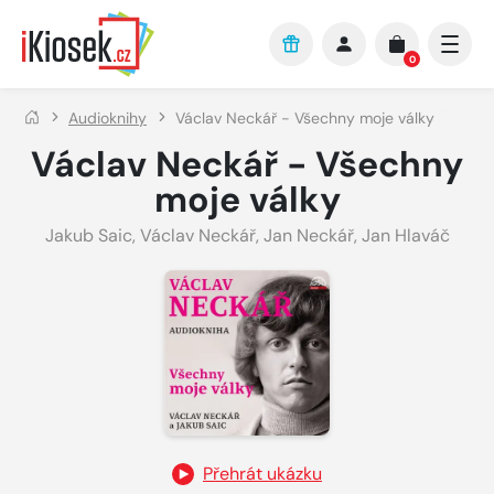
Přejít na hlavní obsah
0
Audioknihy
Václav Neckář - Všechny moje války
Václav Neckář - Všechny
moje války
Jakub Saic
,
Václav Neckář
,
Jan Neckář
,
Jan Hlaváč
Přehrát ukázku