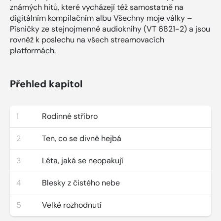
známých hitů, které vycházejí též samostatně na
digitálním kompilačním albu Všechny moje války –
Písničky ze stejnojmenné audioknihy (VT 6821-2) a jsou
rovněž k poslechu na všech streamovacích
platformách.
Přehled kapitol
1
Rodinné stříbro
2
Ten, co se divně hejbá
3
Léta, jaká se neopakují
4
Blesky z čistého nebe
5
Velké rozhodnutí