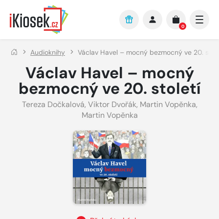
Přejít na hlavní obsah
0
Audioknihy
Václav Havel – mocný bezmocný ve 20. stole
Václav Havel – mocný
bezmocný ve 20. století
Tereza Dočkalová
,
Viktor Dvořák
,
Martin Vopěnka
,
Martin Vopěnka