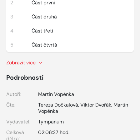
2
Část první
3
Část druhá
4
Část třetí
5
Část čtvrtá
Zobrazit více
Podrobnosti
Autoři:
Martin Vopěnka
Čte:
Tereza Dočkalová
,
Viktor Dvořák
,
Martin
Vopěnka
Vydavatel:
Tympanum
Celková
02:06:27 hod.
délka: