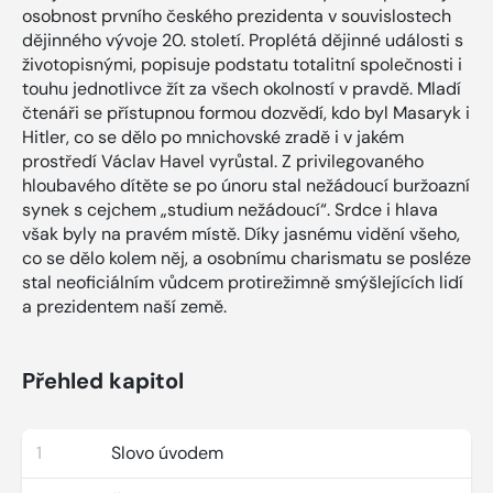
osobnost prvního českého prezidenta v souvislostech
dějinného vývoje 20. století. Proplétá dějinné události s
životopisnými, popisuje podstatu totalitní společnosti i
touhu jednotlivce žít za všech okolností v pravdě. Mladí
čtenáři se přístupnou formou dozvědí, kdo byl Masaryk i
Hitler, co se dělo po mnichovské zradě i v jakém
prostředí Václav Havel vyrůstal. Z privilegovaného
hloubavého dítěte se po únoru stal nežádoucí buržoazní
synek s cejchem „studium nežádoucí“. Srdce i hlava
však byly na pravém místě. Díky jasnému vidění všeho,
co se dělo kolem něj, a osobnímu charismatu se posléze
stal neoficiálním vůdcem protirežimně smýšlejících lidí
a prezidentem naší země.
Přehled kapitol
1
Slovo úvodem