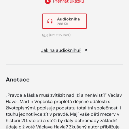
Přehrát ukázku
Audiokniha
288 Kč
MP3
(02:06:27 hod.)
Jak na audioknihu?
Anotace
„Pravda a láska musí zvítězit nad lží a nenávistí!“ Václav
Havel. Martin Vopěnka proplétá dějinné události s
životopisnými, popisuje podstatu totalitní společnosti i
touhu jednotlivce žít v pravdě. Mají vaše děti mezery v
historii 20. století a stěží by daly dohromady základní
údaje o životě Václava Havla? Zkušený autor přibližuje