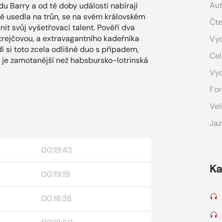
Aut
u Barry a od té doby události nabírají
ě usedla na trůn, se na svém královském
Čte
nit svůj vyšetřovací talent. Pověří dva
krejčovou, a extravagantního kadeřníka
Vyd
í si toto zcela odlišné duo s případem,
Cel
 je zamotanější než habsbursko-lotrinská
Vy
For
Vel
Jaz
00:19:43
Ka
00:19:19
00:18:38