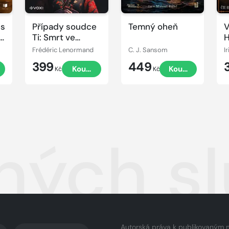
es
Případy soudce
Temný oheň
V
a
Ti: Smrt ve
H
vrbové čtvrti
Frédéric Lenormand
C. J. Sansom
I
399
449
t
Koupit
Koupit
Kč
Kč
jných s
Autorská práva k publikovaným 