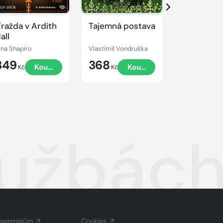
Další
ražda v Ardith
Tajemná postava
Panna v l
all
rina Shapiro
Vlastimil Vondruška
Ellis Peters
349
368
358
Koupit
Koupit
Kč
Kč
Kč
lužbách
materiálům
Cookies