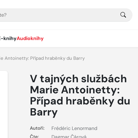
E-knihy
Audioknihy
ie Antoinetty: Případ hraběnky du Barry
V tajných službách
Marie Antoinetty:
Případ hraběnky du
Barry
Autoři:
Frédéric Lenormand
Čte:
Dagmar Čárová