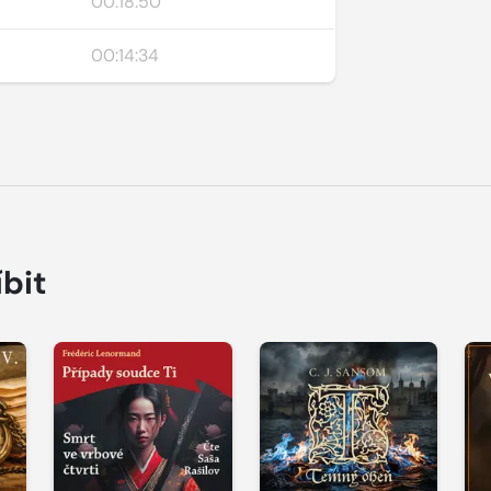
00:18:50
00:14:34
íbit
Přehrát
Přehrát
P
ukázku
ukázku
u