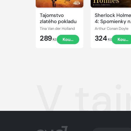
Tajomstvo
Sherlock Holm
zlatého pokladu
4: Spomienky n
Sherlocka
Tina Van der Holland
Arthur Conan Doyle
Holmesa
289
324
Koupit
Koupi
Kč
Kč
V ta