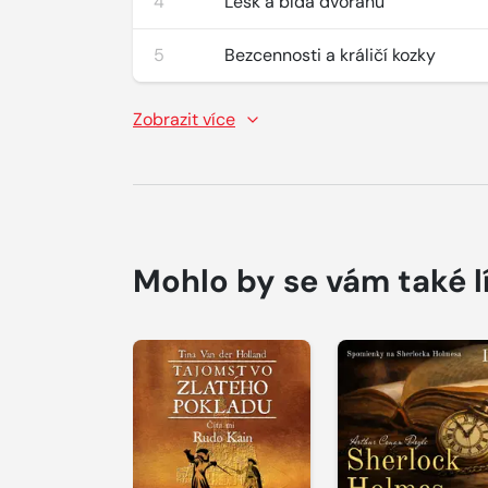
4
Lesk a bída dvořanů
5
Bezcennosti a králičí kozky
Zobrazit více
Mohlo by se vám také l
Přehrát
Přehrát
ukázku
ukázku