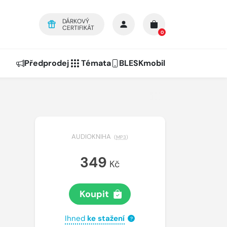
DÁRKOVÝ
CERTIFIKÁT
0
Předprodej
Témata
BLESKmobil
AUDIOKNIHA
(
MP3
)
349
Kč
Koupit
Ihned
ke stažení
?