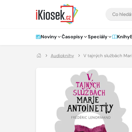
Přejít na hlavní obsah
VYHLEDÁVÁNÍ
Hlavní navigace
Noviny
Časopisy
Speciály
Knihy
Audioknihy
V tajných službách Mar