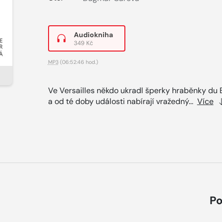
Audiokniha
349 Kč
MP3
(06:52:46 hod.)
Ve Versailles někdo ukradl šperky hraběnky du 
a od té doby události nabírají vražedný...
Více
Po