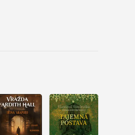
řehrát
kázku
Přehrát
Přehrát
ukázku
ukázku