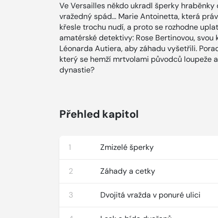
Ve Versailles někdo ukradl šperky hraběnky d
vražedný spád… Marie Antoinetta, která práv
křesle trochu nudí, a proto se rozhodne uplat
amatérské detektivy: Rose Bertinovou, svou 
Léonarda Autiera, aby záhadu vyšetřili. Porad
který se hemží mrtvolami původců loupeže a
dynastie?
Přehled kapitol
1
Zmizelé šperky
2
Záhady a cetky
3
Dvojitá vražda v ponuré ulici