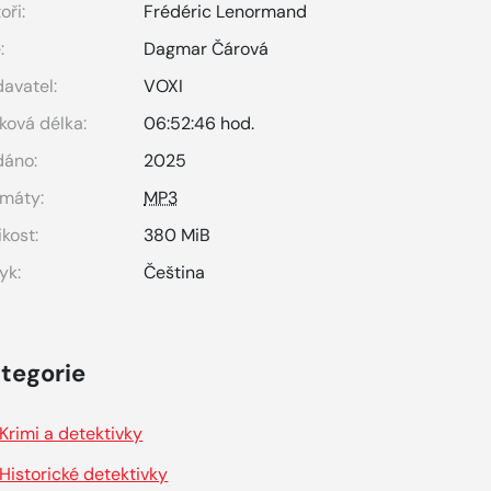
oři:
Frédéric Lenormand
:
Dagmar Čárová
avatel:
VOXI
ková délka:
06:52:46 hod.
dáno:
2025
máty:
MP3
ikost:
380 MiB
yk:
Čeština
tegorie
Krimi a detektivky
Historické detektivky