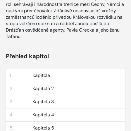
roli sehrávají i národnostní třenice mezi Čechy, Němci a
ruskými přistěhovalci. Zdánlivě nesouvisející vraždy
zaměstnanců loděnic přivedou Královskou rozvědku na
stopu velkému spiknutí a ředitel Janda posílá do
Drážďan osvědčené agenty, Pavla Grecka a jeho ženu
Taťánu.
Přehled kapitol
1
Kapitola 1
2
Kapitola 2
3
Kapitola 3
4
Kapitola 4
5
Kapitola 5