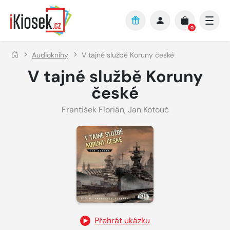
Přejít na hlavní obsah
0
Audioknihy
V tajné službě Koruny české
V tajné službě Koruny
české
František Florián
,
Jan Kotouč
Přehrát ukázku