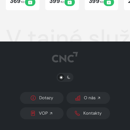
369
399
399
Kč
Kč
Kč
V tajné slu
PŘEPNOUT SVĚTLÝ/TMAVÝ REŽIM
Dotazy
O nás
VOP
Kontakty