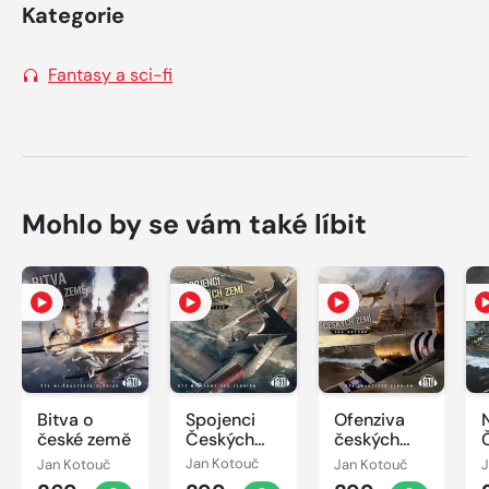
Kategorie
Fantasy a sci-fi
Mohlo by se vám také líbit
Bitva o
Spojenci
Ofenziva
české země
Českých
českých
zemí
zemí
Jan Kotouč
Jan Kotouč
Jan Kotouč
J