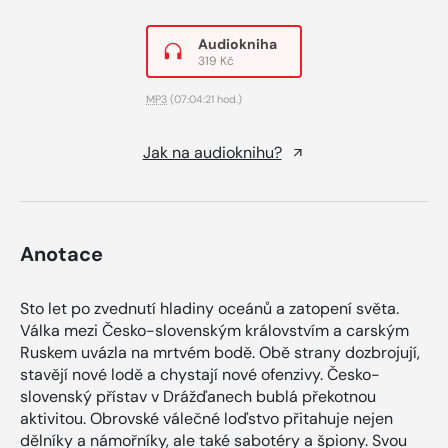
Audiokniha
319 Kč
MP3
(07:04:21 hod.)
Jak na audioknihu?
Anotace
Sto let po zvednutí hladiny oceánů a zatopení světa.
Válka mezi Česko-slovenským královstvím a carským
Ruskem uvázla na mrtvém bodě. Obě strany dozbrojují,
stavějí nové lodě a chystají nové ofenzivy. Česko-
slovenský přístav v Drážďanech bublá překotnou
aktivitou. Obrovské válečné loďstvo přitahuje nejen
dělníky a námořníky, ale také sabotéry a špiony. Svou