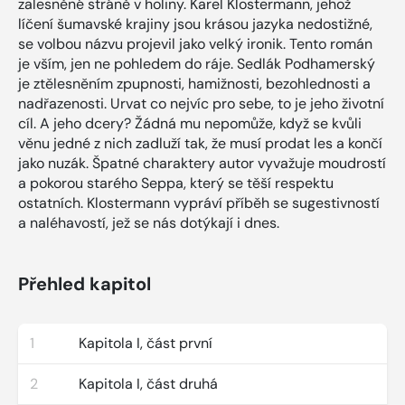
zalesněné stráně v holiny. Karel Klostermann, jehož
líčení šumavské krajiny jsou krásou jazyka nedostižné,
se volbou názvu projevil jako velký ironik. Tento román
je vším, jen ne pohledem do ráje. Sedlák Podhamerský
je ztělesněním zpupnosti, hamižnosti, bezohlednosti a
nadřazenosti. Urvat co nejvíc pro sebe, to je jeho životní
cíl. A jeho dcery? Žádná mu nepomůže, když se kvůli
věnu jedné z nich zadluží tak, že musí prodat les a končí
jako nuzák. Špatné charaktery autor vyvažuje moudrostí
a pokorou starého Seppa, který se těší respektu
ostatních. Klostermann vypráví příběh se sugestivností
a naléhavostí, jež se nás dotýkají i dnes.
Přehled kapitol
1
Kapitola I, část první
2
Kapitola I, část druhá