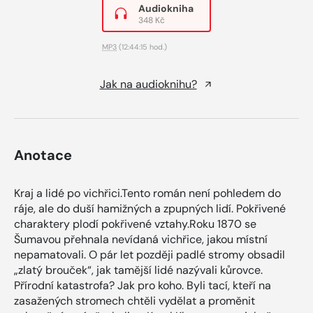
Audiokniha
348 Kč
MP3
(12:44:15 hod.)
Jak na audioknihu?
Anotace
Kraj a lidé po vichřici.Tento román není pohledem do
ráje, ale do duší hamižných a zpupných lidí. Pokřivené
charaktery plodí pokřivené vztahy.Roku 1870 se
Šumavou přehnala nevídaná vichřice, jakou místní
nepamatovali. O pár let později padlé stromy obsadil
„zlatý brouček“, jak tamější lidé nazývali kůrovce.
Přírodní katastrofa? Jak pro koho. Byli tací, kteří na
zasažených stromech chtěli vydělat a proměnit