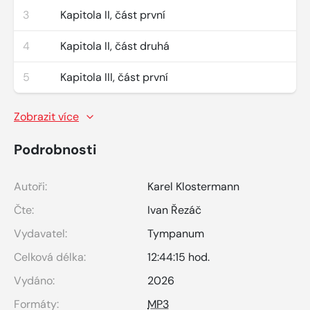
3
Kapitola II, část první
4
Kapitola II, část druhá
5
Kapitola III, část první
Zobrazit více
Podrobnosti
Autoři:
Karel Klostermann
Čte:
Ivan Řezáč
Vydavatel:
Tympanum
Celková délka:
12:44:15 hod.
Vydáno:
2026
Formáty:
MP3