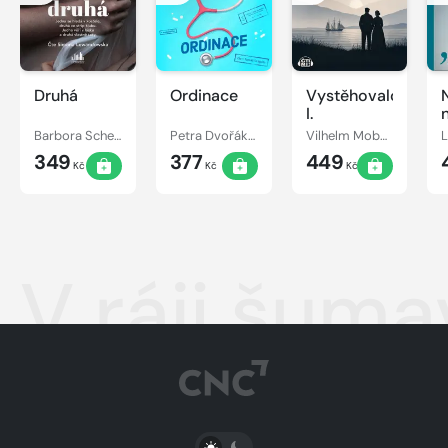
Druhá
Ordinace
Vystěhovalci
I.
Barbora Scherf
Petra Dvořáková
Vilhelm Moberg
349
377
449
Kč
Kč
Kč
V ráji šum
PŘEPNOUT SVĚTLÝ/TMAVÝ REŽIM