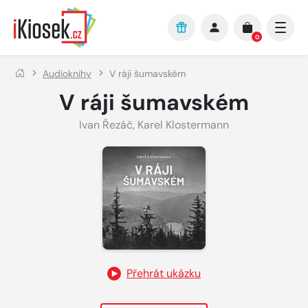
Přejít na hlavní obsah
0
Audioknihy
V ráji šumavském
V ráji šumavském
Ivan Řezáč
,
Karel Klostermann
Přehrát ukázku