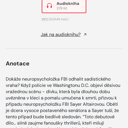
Audiokniha
379 Kč
MP3
(12:01:46 hod.)
Jak na audioknihu?
Anotace
Dokáže neuropsycholožka FBI odhalit sadistického
vraha? Když policie ve Washingtonu D.C. objeví děsivou
vražednou scénu - dívku, která byla dlouhou dobu
uvězněna v kleci a pomalu umučena k smrti, přizvou k
případu neuropsycholožku FBI Sayer Altairovou. Obětí
je dcera vysoce postaveného senátora a Sayer tuší, že
tento případ bude bedlivě sledován. “Toto debutové
dílo… silně zaujme fanoušky thrillerů, kteří milují