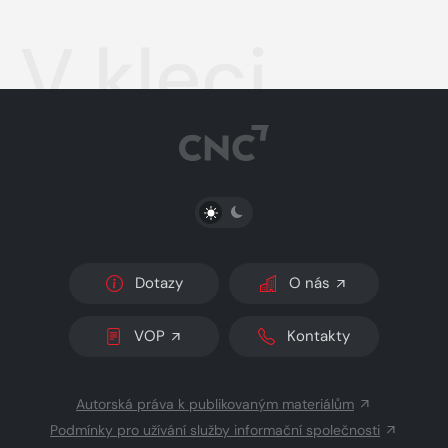
V kleci
PŘEPNOUT SVĚTLÝ/TMAVÝ REŽIM
Dotazy
O nás
VOP
Kontakty
Autorská práva k publikovaným materiálům
Podmínky pro užívání služby informační společnosti