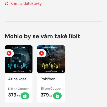
Krimi a detektivky
Mohlo by se vám také líbit
Až na kost
Pohřbení
Ellison Cooper
Ellison Cooper
379
379
Kč
Kč