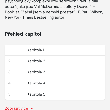
psychologicky komplexní lovy sériových vrahů a díla
autorů jako jsou Val McDermid a Jeffery Deaver” –
Booklist. “Začal jsem a nemohl přestat” -F. Paul Wilson,
New York Times Bestselling autor
Přehled kapitol
1
Kapitola 1
2
Kapitola 2
3
Kapitola 3
4
Kapitola 4
5
Kapitola 5
Zobrazit více