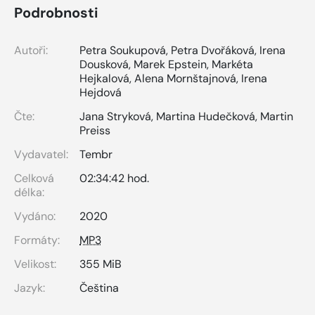
Podrobnosti
Autoři:
Petra Soukupová
,
Petra Dvořáková
,
Irena
Dousková
,
Marek Epstein
,
Markéta
Hejkalová
,
Alena Mornštajnová
,
Irena
Hejdová
Čte:
Jana Stryková
,
Martina Hudečková
,
Martin
Preiss
Vydavatel:
Tembr
Celková
02:34:42 hod.
délka:
Vydáno:
2020
Formáty:
MP3
Velikost:
355 MiB
Jazyk:
Čeština