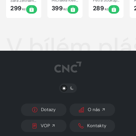
Sára Zeithammerová, Kristýna Trpková, David Urban, Radek Blažek, Petr Bým, Petra Klabouchová, Jiří Březina, Kateřina Surmanová, Marek Epstein, Boris Dočekal, Petra Dvořáková
Michaela Klevisová, Kateřina Tučková, David Jan Žák, Marie Hajdová, Petra Klabouchová, Leoš Kyša, Petra Dvořáková, Jaroslav Rudiš, Jakuba Katalpa, Michal Vrba
Petra Soukupová
299
399
289
Kč
Kč
Kč
V bílém plá
PŘEPNOUT SVĚTLÝ/TMAVÝ REŽIM
Dotazy
O nás
VOP
Kontakty