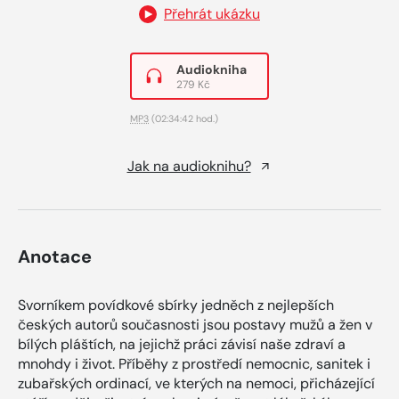
Přehrát ukázku
Audiokniha
279 Kč
MP3
(02:34:42 hod.)
Jak na audioknihu?
Anotace
Svorníkem povídkové sbírky jedněch z nejlepších
českých autorů současnosti jsou postavy mužů a žen v
bílých pláštích, na jejichž práci závisí naše zdraví a
mnohdy i život. Příběhy z prostředí nemocnic, sanitek i
zubařských ordinací, ve kterých na nemoci, přicházející