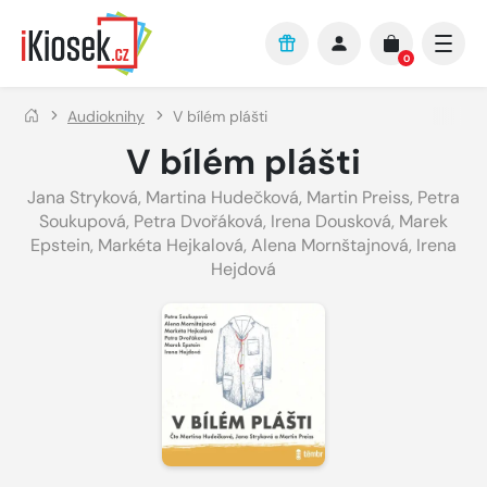
Přejít na hlavní obsah
0
Audioknihy
V bílém plášti
V bílém plášti
Jana Stryková
,
Martina Hudečková
,
Martin Preiss
,
Petra
Soukupová
,
Petra Dvořáková
,
Irena Dousková
,
Marek
Epstein
,
Markéta Hejkalová
,
Alena Mornštajnová
,
Irena
Hejdová