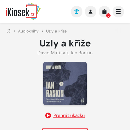
Přejít na hlavní obsah
0
Audioknihy
Uzly a kříže
Uzly a kříže
David Matásek
,
Ian Rankin
Přehrát ukázku