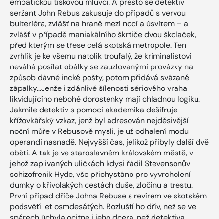
empatickou tiskovou mluvčí. A přesto se detektiv
seržant John Rebus zakusuje do případů s vervou
bulteriéra, zvlášť na hraně mezi nocí a úsvitem – a
zvlášť v případě maniakálního škrtiče dvou školaček,
před kterým se třese celá skotská metropole. Ten
zvrhlík je ke všemu natolik troufalý, že kriminalistovi
neváhá posílat obálky se zauzlovanými provázky na
způsob dávné incké pošty, potom přidává svázané
zápalky…Jenže i zdánlivé šílenosti sériového vraha
likvidujícího nebohé dorostenky mají chladnou logiku.
Jakmile detektiv s pomoci akademika dešifruje
křížovkářský vzkaz, jenž byl adresován nejděsivější
noční můře v Rebusově mysli, je už odhalení modu
operandi nasnadě. Nejvyšší čas, jelikož přibyly další dvě
oběti. A tak je ve staroslavném královském městě, v
jehož zaplivaných uličkách kdysi řádil Stevensonův
schizofrenik Hyde, vše přichystáno pro vyvrcholení
dumky o křivolakých cestách duše, zločinu a trestu.
První případ dříče Johna Rebuse s revírem ve skotském
podsvětí let osmdesátých. Rozluští ho dřív, než se ve
spárech úchyla ocitne i jeho dcera, než detektiva