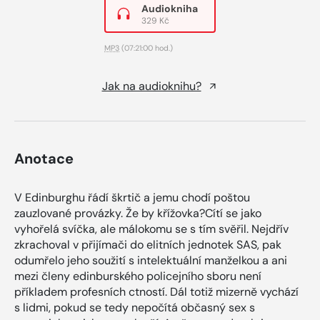
Audiokniha
329 Kč
MP3
(07:21:00 hod.)
Jak na audioknihu?
Anotace
V Edinburghu řádí škrtič a jemu chodí poštou
zauzlované provázky. Že by křížovka?Cítí se jako
vyhořelá svíčka, ale málokomu se s tím svěřil. Nejdřív
zkrachoval v přijímači do elitních jednotek SAS, pak
odumřelo jeho soužití s intelektuální manželkou a ani
mezi členy edinburského policejního sboru není
příkladem profesních ctností. Dál totiž mizerně vychází
s lidmi, pokud se tedy nepočítá občasný sex s