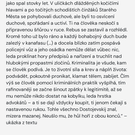
jako spal stovky let. V uličkách dlážděných kočičími
hlavami a po točitých schodištích činžáků Starého
Města se pohybovali duchové, ale byli to osvícení
duchové, spořádaní a uctiví. Ti na člověka neskočí s
připravenou šňůrou v ruce. Rebus se zastavil a rozhlédl.
Kromě toho už bylo ráno a každý bohabojný duch bude
zalezlý v kanafasu (…) a docela blízko zatím pospává
policejní vůz a jeho osádka nemůže dělat vůbec nic,
leda proklínat hory předpisů a nařízení a truchlit nad
hlubokými propastmi zločinů. Kriminalita je všude, kam
se člověk podívá. Je to životní síla a krev a náplň života:
podvádět, pokoutně pronikat, klamat tělem, zabíjet. Čím
výš se člověk pomocí kriminálních praktik vyšplhá, tím
rafinovaněji se začne šinout zpátky k legitimitě, až se
mu nemůže nikdo dostat na kobylku, leda hrstka
advokátů – a ti se dají vždycky koupit, ti jenom čekají s
nastavenou rukou. Tohle všechno Dostojevskij znal,
mizera mazanej. Neušlo mu, že hůl hoří z obou konců.“ –
ukázka z textu