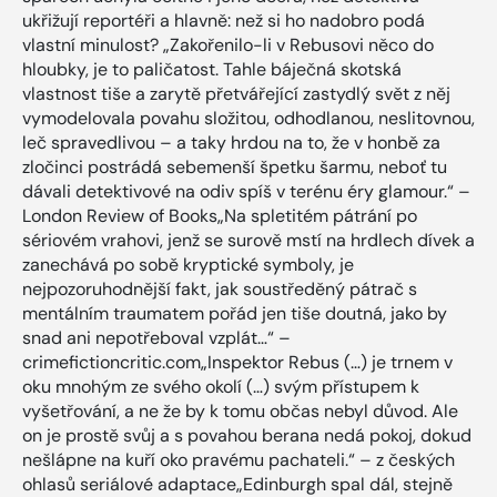
ukřižují reportéři a hlavně: než si ho nadobro podá
vlastní minulost? „Zakořenilo-li v Rebusovi něco do
hloubky, je to paličatost. Tahle báječná skotská
vlastnost tiše a zarytě přetvářející zastydlý svět z něj
vymodelovala povahu složitou, odhodlanou, neslitovnou,
leč spravedlivou – a taky hrdou na to, že v honbě za
zločinci postrádá sebemenší špetku šarmu, neboť tu
dávali detektivové na odiv spíš v terénu éry glamour.“ –
London Review of Books„Na spletitém pátrání po
sériovém vrahovi, jenž se surově mstí na hrdlech dívek a
zanechává po sobě kryptické symboly, je
nejpozoruhodnější fakt, jak soustředěný pátrač s
mentálním traumatem pořád jen tiše doutná, jako by
snad ani nepotřeboval vzplát…“ –
crimefictioncritic.com„Inspektor Rebus (…) je trnem v
oku mnohým ze svého okolí (…) svým přístupem k
vyšetřování, a ne že by k tomu občas nebyl důvod. Ale
on je prostě svůj a s povahou berana nedá pokoj, dokud
nešlápne na kuří oko pravému pachateli.“ – z českých
ohlasů seriálové adaptace„Edinburgh spal dál, stejně