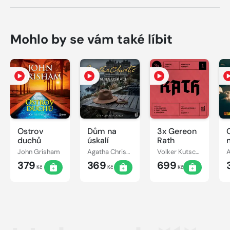
Mohlo by se vám také líbit
Ostrov
Dům na
3x Gereon
C
duchů
úskalí
Rath
John Grisham
Agatha Christie
Volker Kutscher
379
369
699
Kč
Kč
Kč