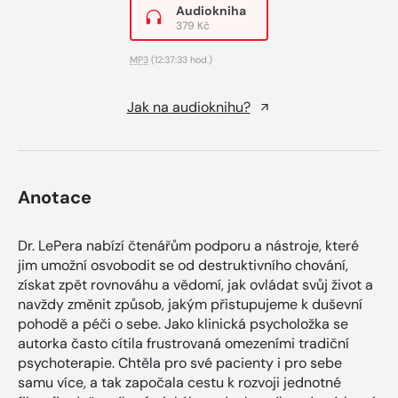
Audiokniha
379 Kč
MP3
(12:37:33 hod.)
Jak na audioknihu?
Anotace
Dr. LePera nabízí čtenářům podporu a nástroje, které
jim umožní osvobodit se od destruktivního chování,
získat zpět rovnováhu a vědomí, jak ovládat svůj život a
navždy změnit způsob, jakým přistupujeme k duševní
pohodě a péči o sebe. Jako klinická psycholožka se
autorka často cítila frustrovaná omezeními tradiční
psychoterapie. Chtěla pro své pacienty i pro sebe
samu více, a tak započala cestu k rozvoji jednotné