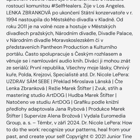
rostoucí komunitou #SelfHealers. Žije v Los Angeles.
LENKA ZBRANKOVÁ po ukončení Státní konzervatoře v r.
1994 nastoupila do Městského divadla v Kladně. Od
roku 2011 je na volné noze a hostuje v Městských
divadlech pražských, Národním divadle, Divadle Palace,
v Národním divadle Moravskoslezském či v
představeních Pantheon Production a Kulturního
portálu. Často spolupracuje s Českým rozhlasem a
věnuje se i namlouvání audio knih. Diváci ji mohou znát
ze seriálů: První republika, Všechny moje lásky, Ohnivý
kuře, Polda, Krejzovi, Specialisté atd. Dr. Nicole LePera:
UZDRAV SÁM SEBE | Překlad Miroslava Lánská | Čte
Lenka Zbranková | Režie Marek Štifter | Zvuk, střih a
mastering studio ArtDOG | Hudba Marek Štifter |
Natočeno ve studiu ArtDOG | Grafiku podle knižní
předlohy adaptovala Jana Rybová | Produkce Marek
Štifter | Supervize Alena Brožová | Vydala Euromedia
Group, a. s. – Témbr, v září 2024. Dr. Nicole LePera: How
to do the work: recognize your patterns, heal from your
past, and create your self Copyright © 2021 Junior Tine