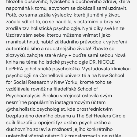
filozofie duševního, fyzického a duchovního zdraví, která
napomáhá k tomu, abychom se dokázali sami uzdravit.
Poté, co sama zažila výsledky, které jí změnily život,
začala sdílet to, co se naučila, s ostatními a brzy se
zrodila tzv. holistická psychologie. Nyní díky své knize
Uzdrav sám sebe, kterou můžeme vnímat i jako
manifest hnutí, nabízí základního průvodce k vytvoření
autentičtějšího a radostnějšího života! Zbavte se
zlozvyků, zahojte staré rány + buďte sami sebou Nová
kniha na téma holistické psychologie DR. NICOLE
LePERA je holistická psycholožka. Vystudovala klinickou
psychologii na Cornellově univerzitě a na New School
for Social Research v New Yorku; kromě toho se
vzdělávala rovněž na filadelfské School of
Psychoanalysis. Širokou veřejnost oslovila svým
nesmírně populárním instagramovým účtem
@the.holistic.psychologist, kde prostřednictvím
bezplatného denního obsahu a The SelfHealers Circle
sdílí filozofii propojení fyzického, psychického a
duchovního zdraví a možnosti jejího konkrétního
uplatnění včetně nástrojů k transformaci s neustále