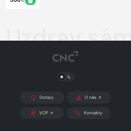
Kč
Uzdrav sám
PŘEPNOUT SVĚTLÝ/TMAVÝ REŽIM
Dotazy
O nás
VOP
Kontakty