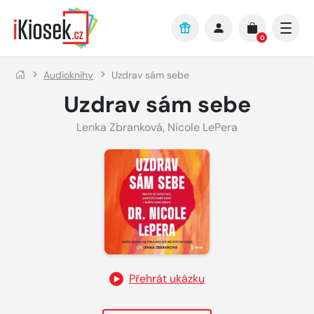
Přejít na hlavní obsah
0
Audioknihy
Uzdrav sám sebe
Uzdrav sám sebe
Lenka Zbranková
,
Nicole LePera
Přehrát ukázku