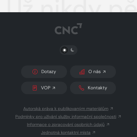
Už nikdy pě
PŘEPNOUT SVĚTLÝ/TMAVÝ REŽIM
Dotazy
O nás
VOP
Kontakty
Autorská práva k publikovaným materiálům
Podmínky pro užívání služby informační společnosti
Informace o zpracování osobních údajů
Jednotná kontaktní místa