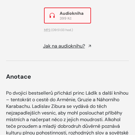
Audiokniha
399 Kč
MP3
(09:51:33 hod.)
Jak na audioknihu?
Anotace
Po dvojici bestsellerů přichází princ Ládík s další knihou
– tentokrát o cestě do Arménie, Gruzie a Náhorního
Karabachu. Ladislav Zibura se vydává do těch
nejzapadlejších vesnic, aby mohl poslouchat příběhy
místních a načerpat něco z jejich moudrosti. Alkohol
teče proudem a mladý dobrodruh důvěrně poznává
kulturu plnou pohostinnosti, rozhodných slov a sovětské