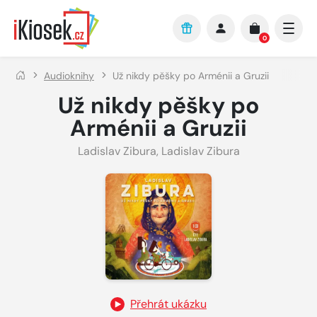
Přejít na hlavní obsah
0
Audioknihy
Už nikdy pěšky po Arménii a Gruzii
Už nikdy pěšky po
Arménii a Gruzii
Ladislav Zibura
,
Ladislav Zibura
Přehrát ukázku