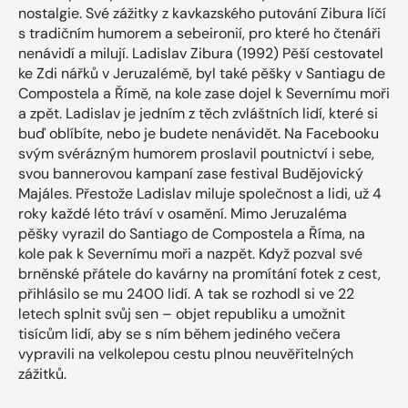
nostalgie. Své zážitky z kavkazského putování Zibura líčí
s tradičním humorem a sebeironií, pro které ho čtenáři
nenávidí a milují. Ladislav Zibura (1992) Pěší cestovatel
ke Zdi nářků v Jeruzalémě, byl také pěšky v Santiagu de
Compostela a Římě, na kole zase dojel k Severnímu moři
a zpět. Ladislav je jedním z těch zvláštních lidí, které si
buď oblíbíte, nebo je budete nenávidět. Na Facebooku
svým svérázným humorem proslavil poutnictví i sebe,
svou bannerovou kampaní zase festival Budějovický
Majáles. Přestože Ladislav miluje společnost a lidi, už 4
roky každé léto tráví v osamění. Mimo Jeruzaléma
pěšky vyrazil do Santiago de Compostela a Říma, na
kole pak k Severnímu moři a nazpět. Když pozval své
brněnské přátele do kavárny na promítání fotek z cest,
přihlásilo se mu 2400 lidí. A tak se rozhodl si ve 22
letech splnit svůj sen – objet republiku a umožnit
tisícům lidí, aby se s ním během jediného večera
vypravili na velkolepou cestu plnou neuvěřitelných
zážitků.