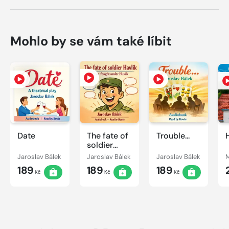
Mohlo by se vám také líbit
Date
The fate of
Trouble...
soldier
Havlík or
Jaroslav Bálek
Jaroslav Bálek
Jaroslav Bálek
we fought
189
189
189
under
Kč
Kč
Kč
Husák