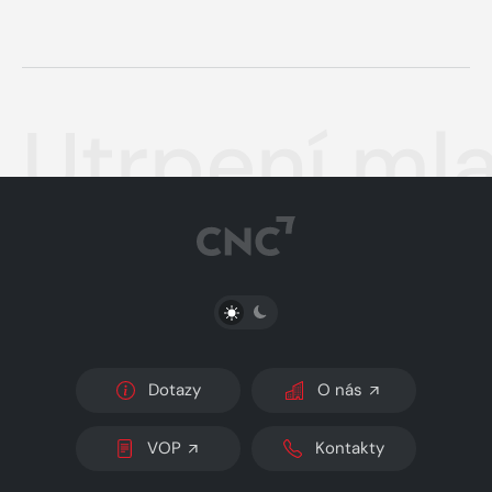
Utrpení ml
PŘEPNOUT SVĚTLÝ/TMAVÝ REŽIM
Dotazy
O nás
VOP
Kontakty