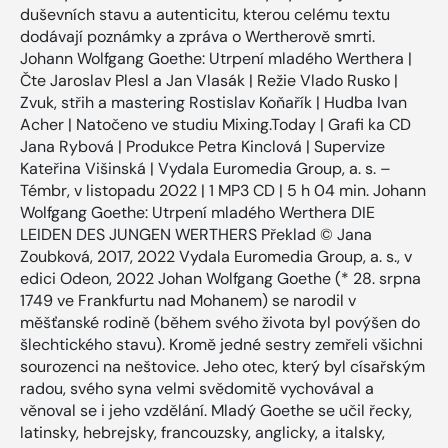
duševních stavu a autenticitu, kterou celému textu
dodávají poznámky a zpráva o Wertherově smrti.
Johann Wolfgang Goethe: Utrpení mladého Werthera |
Čte Jaroslav Plesl a Jan Vlasák | Režie Vlado Rusko |
Zvuk, střih a mastering Rostislav Koňařík | Hudba Ivan
Acher | Natočeno ve studiu Mixing.Today | Grafi ka CD
Jana Rybová | Produkce Petra Kinclová | Supervize
Kateřina Višinská | Vydala Euromedia Group, a. s. –
Témbr, v listopadu 2022 | 1 MP3 CD | 5 h 04 min. Johann
Wolfgang Goethe: Utrpení mladého Werthera DIE
LEIDEN DES JUNGEN WERTHERS Překlad © Jana
Zoubková, 2017, 2022 Vydala Euromedia Group, a. s., v
edici Odeon, 2022 Johan Wolfgang Goethe (* 28. srpna
1749 ve Frankfurtu nad Mohanem) se narodil v
měšťanské rodině (během svého života byl povýšen do
šlechtického stavu). Kromě jedné sestry zemřeli všichni
sourozenci na neštovice. Jeho otec, který byl císařským
radou, svého syna velmi svědomitě vychovával a
věnoval se i jeho vzdělání. Mladý Goethe se učil řecky,
latinsky, hebrejsky, francouzsky, anglicky, a italsky,