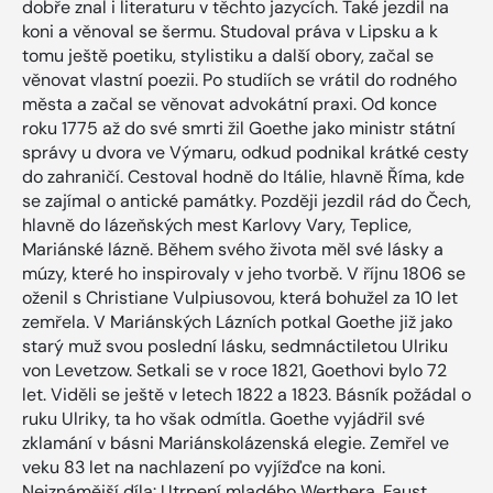
dobře znal i literaturu v těchto jazycích. Také jezdil na
koni a věnoval se šermu. Studoval práva v Lipsku a k
tomu ještě poetiku, stylistiku a další obory, začal se
věnovat vlastní poezii. Po studiích se vrátil do rodného
města a začal se věnovat advokátní praxi. Od konce
roku 1775 až do své smrti žil Goethe jako ministr státní
správy u dvora ve Výmaru, odkud podnikal krátké cesty
do zahraničí. Cestoval hodně do Itálie, hlavně Říma, kde
se zajímal o antické památky. Později jezdil rád do Čech,
hlavně do lázeňských mest Karlovy Vary, Teplice,
Mariánské lázně. Během svého života měl své lásky a
múzy, které ho inspirovaly v jeho tvorbě. V říjnu 1806 se
oženil s Christiane Vulpiusovou, která bohužel za 10 let
zemřela. V Mariánských Lázních potkal Goethe již jako
starý muž svou poslední lásku, sedmnáctiletou Ulriku
von Levetzow. Setkali se v roce 1821, Goethovi bylo 72
let. Viděli se ještě v letech 1822 a 1823. Básník požádal o
ruku Ulriky, ta ho však odmítla. Goethe vyjádřil své
zklamání v básni Mariánskolázenská elegie. Zemřel ve
veku 83 let na nachlazení po vyjížďce na koni.
Nejznámější díla: Utrpení mladého Werthera, Faust,