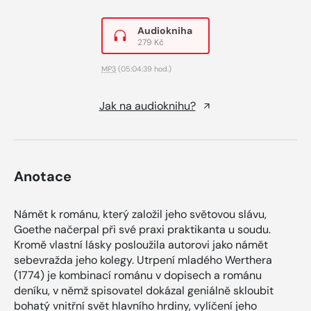
Audiokniha
279 Kč
MP3
(05:04:39 hod.)
Jak na audioknihu?
Anotace
Námět k románu, který založil jeho světovou slávu,
Goethe načerpal při své praxi praktikanta u soudu.
Kromě vlastní lásky posloužila autorovi jako námět
sebevražda jeho kolegy. Utrpení mladého Werthera
(1774) je kombinací románu v dopisech a románu
deníku, v němž spisovatel dokázal geniálně skloubit
bohatý vnitřní svět hlavního hrdiny, vylíčení jeho