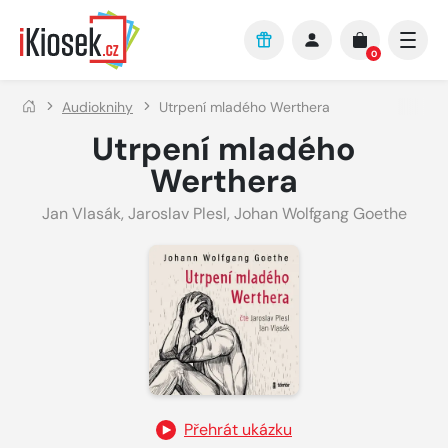
Přejít na hlavní obsah
0
Audioknihy
Utrpení mladého Werthera
Utrpení mladého
Werthera
Jan Vlasák
,
Jaroslav Plesl
,
Johan Wolfgang Goethe
Přehrát ukázku